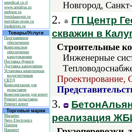
Новгород, Санкт
qmedical.co.il
www.arealrus.ru
mebson.ru
2.
femidasurgut.ru
ГП Центр Г
meridian-prom.ru
ligaknives.ru
скважин в Калу
Товары/Услуги
Программное
обеспечение
Строительные ко
Комплексное
обеспечение
Инженерные сист
канцтоварами
Поставка бумаги
Тепловодоснабже
Доставка канцелярии
Установка квартирных
водосчетчиков
Проектирование, 
СКУД
Комплектация для
Представительст
рольставен
Комплектация для ворот
Ремонт рольставен
3.
БетонАльян
Ремонт ворот
Торговые марки
реализация ЖБ
Marantec
Nero Electronics
Daming
Грузоперевозки, 
Hanspert