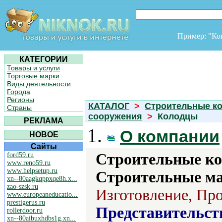
Пример: "К
КАТЕГОРИИ
Товары и услуги
Торговые марки
Виды деятельности
Города
Регионы
КАТАЛОГ
>
Строительные ко
Страны
сооружения
>
Колодцы
РЕКЛАМА
1.
О компании
НОВОЕ
Сайты
Строительные ко
ford59.ru
www.reno59.ru
www.helpsetup.ru
Строительные м
xn--80aagkqppxqe8h.x...
zao-szsk.ru
Изготовление, Про
www.europeaneducatio...
prestigerus.ru
Представительст
rollerdoor.ru
xn--80aibuxhdbs1g.xn...