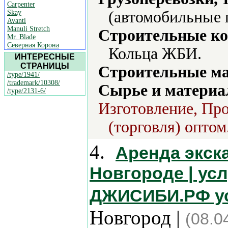
Carpenter
(автомобильные 
Skay
Avanti
Manuli Stretch
Строительные ко
Mr. Blade
Северная Корона
Кольца ЖБИ.
ИНТЕРЕСНЫЕ
СТРАНИЦЫ
Строительные м
/type/1941/
/trademark/10308/
Сырье и материа
/type/2131-6/
Изготовление, Про
(торговля) оптом
4.
Аренда экск
Новгороде | усл
ДЖИСИБИ.РФ ус
Новгород |
(08.0