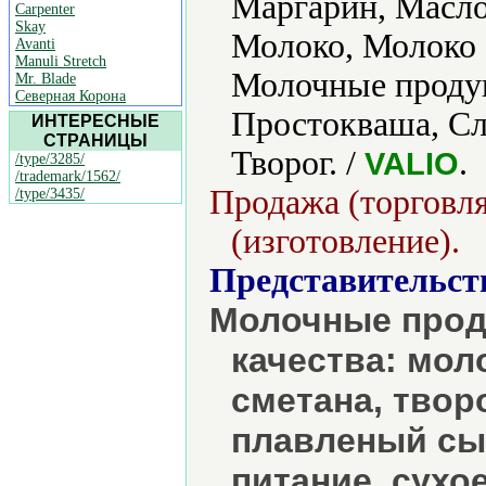
Маргарин, Масло
Carpenter
Skay
Молоко, Молоко 
Avanti
Manuli Stretch
Молочные проду
Mr. Blade
Северная Корона
Простокваша, Сл
ИНТЕРЕСНЫЕ
СТРАНИЦЫ
Творог. /
.
VALIO
/type/3285/
/trademark/1562/
Продажа (торговля
/type/3435/
(изготовление).
Представительст
Молочные прод
качества: мол
сметана, твор
плавленый сыр
питание, сухо