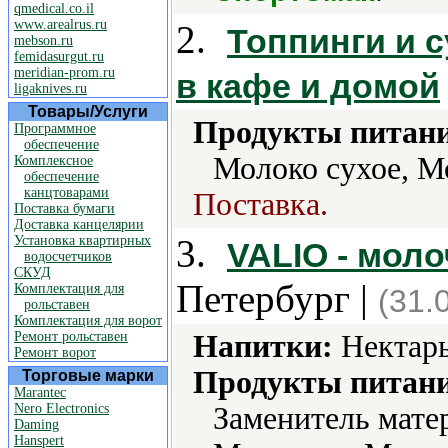
qmedical.co.il
www.arealrus.ru
2.
Топпинги и 
mebson.ru
femidasurgut.ru
meridian-prom.ru
в кафе и домой
ligaknives.ru
Товары/Услуги
Продукты питани
Программное
обеспечение
Молоко сухое, М
Комплексное
обеспечение
канцтоварами
Поставка.
Поставка бумаги
Доставка канцелярии
3.
Установка квартирных
VALIO - мол
водосчетчиков
СКУД
Петербург |
Комплектация для
(31.
рольставен
Комплектация для ворот
Ремонт рольставен
Напитки:
Нектары
Ремонт ворот
Продукты питани
Торговые марки
Marantec
Nero Electronics
Заменитель мате
Daming
Hanspert