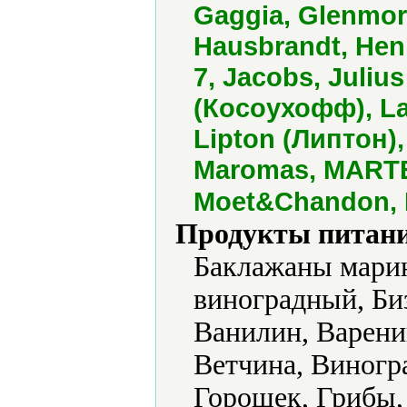
Gaggia, Glenmor
Hausbrandt, Henn
7, Jacobs, Juliu
(Косоухофф), La
Lipton (Липтон),
Maromas, MARTEL
Moet&Chandon, 
Продукты питани
Баклажаны марин
виноградный, Би
Ванилин, Варени
Ветчина, Виногра
Горошек, Грибы,