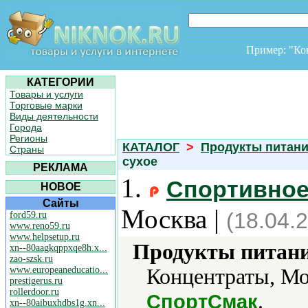
Пример: "К
КАТЕГОРИИ
Товары и услуги
Торговые марки
Виды деятельности
Города
Регионы
КАТАЛОГ
>
Продукты питан
Страны
сухое
РЕКЛАМА
1.
Спортивное
НОВОЕ
Сайты
Москва |
(18.04.
ford59.ru
www.reno59.ru
www.helpsetup.ru
Продукты питани
xn--80aagkqppxqe8h.x...
zao-szsk.ru
www.europeaneducatio...
Концентраты, Мол
prestigerus.ru
rollerdoor.ru
.
СпортСмак
xn--80aibuxhdbs1g.xn...