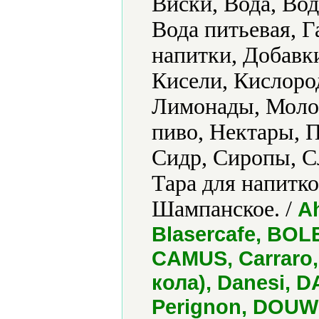
Виски, Вода, Вод
Вода питьевая, 
напитки, Добавки
Кисели, Кислоро
Лимонады, Молок
пиво, Нектары, 
Сидр, Сиропы, С
Тара для напитко
Шампанское. /
Ah
Blasercafe, BO
CAMUS, Carraro
кола), Danesi, D
Perignon, DOUW