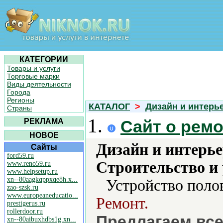
КАТЕГОРИИ
Товары и услуги
Торговые марки
Виды деятельности
Города
Регионы
КАТАЛОГ
>
Дизайн и интерь
Страны
1.
РЕКЛАМА
Сайт о ремо
НОВОЕ
Дизайн и интерье
Сайты
ford59.ru
Строительство и
www.reno59.ru
www.helpsetup.ru
xn--80aagkqppxqe8h.x...
Устройство поло
zao-szsk.ru
www.europeaneducatio...
Ремонт.
prestigerus.ru
rollerdoor.ru
Предлагаем все
xn--80aibuxhdbs1g.xn...