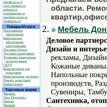
qmedical.co.il
области. Ремо
www.arealrus.ru
mebson.ru
femidasurgut.ru
квартир,офисо
meridian-prom.ru
ligaknives.ru
2.
Товары/Услуги
Мебель Дон
Программное
обеспечение
Деловое партнерс
Комплексное
обеспечение
канцтоварами
Дизайн и интерье
Поставка бумаги
Доставка канцелярии
рекламы, Дизайн,
Установка квартирных
водосчетчиков
Кожаные диваны,
СКУД
Комплектация для
Напольные покры
рольставен
Комплектация для ворот
Ремонт рольставен
производств, Ра
Ремонт ворот
Торговые марки
Сувениры, Тамбу
Marantec
Nero Electronics
Сантехника, отоп
Daming
Hanspert