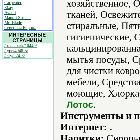
хозяйственное, 
Carpenter
Skay
тканей, Освежит
Avanti
Manuli Stretch
Mr. Blade
стиральные, Пят
Северная Корона
гигиенические, 
ИНТЕРЕСНЫЕ
СТРАНИЦЫ
кальцинированна
/trademark/10449/
/type/4948-5/
/city/274-3/
мытья посуды, С
для чистки ковро
мебели, Средства
моющие, Хлорка,
.
Лотос
Инструменты и 
Интернет:
.
Напитки:
Сиропы