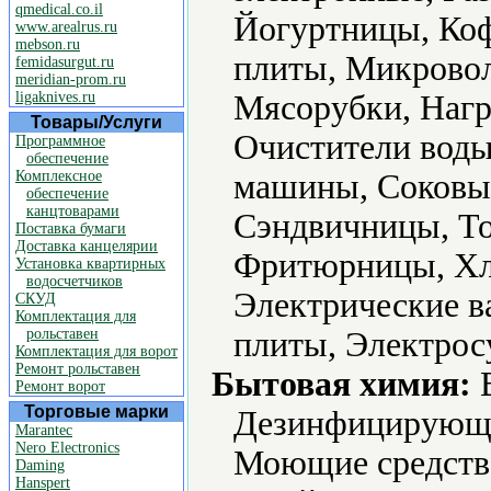
qmedical.co.il
Йогуртницы, Ко
www.arealrus.ru
mebson.ru
плиты, Микровол
femidasurgut.ru
meridian-prom.ru
ligaknives.ru
Мясорубки, Нагр
Товары/Услуги
Очистители воды
Программное
обеспечение
Комплексное
машины, Соковы
обеспечение
канцтоварами
Сэндвичницы, То
Поставка бумаги
Доставка канцелярии
Фритюрницы, Хл
Установка квартирных
водосчетчиков
Электрические в
СКУД
Комплектация для
рольставен
плиты, Электрос
Комплектация для ворот
Ремонт рольставен
Бытовая химия:
В
Ремонт ворот
Торговые марки
Дезинфицирующие
Marantec
Nero Electronics
Моющие средств
Daming
Hanspert