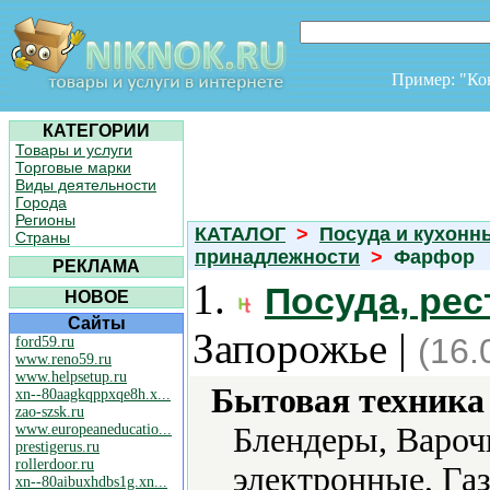
Пример: "К
КАТЕГОРИИ
Товары и услуги
Торговые марки
Виды деятельности
Города
Регионы
КАТАЛОГ
>
Посуда и кухонн
Страны
принадлежности
>
Фарфор
РЕКЛАМА
1.
Посуда, ре
НОВОЕ
Сайты
Запорожье |
(16.
ford59.ru
www.reno59.ru
www.helpsetup.ru
Бытовая техника 
xn--80aagkqppxqe8h.x...
zao-szsk.ru
www.europeaneducatio...
Блендеры, Вароч
prestigerus.ru
rollerdoor.ru
электронные, Га
xn--80aibuxhdbs1g.xn...