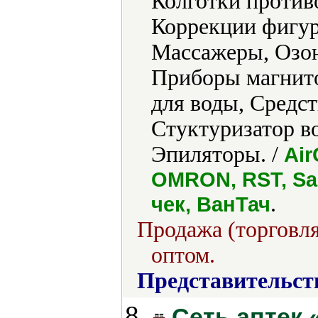
Колготки против
Коррекции фигур
Массажеры, Озон
Приборы магнито
для воды, Средст
Стуктуризатор в
Эпиляторы. /
Air
OMRON, RST, Sa
.
чек, ВанТач
Продажа (торговля
оптом.
Представительст
8.
Сеть аптек