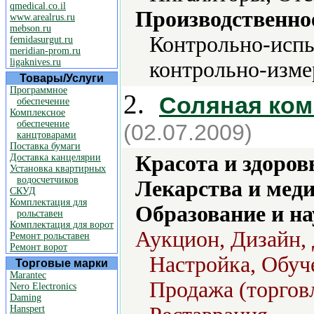
qmedical.co.il
Производственно
www.arealrus.ru
mebson.ru
Контрольно-испы
femidasurgut.ru
meridian-prom.ru
ligaknives.ru
контрольно-изме
Товары/Услуги
Программное
2.
Соляная ком
обеспечение
Комплексное
обеспечение
(02.07.2009)
канцтоварами
Поставка бумаги
Красота и здоров
Доставка канцелярии
Установка квартирных
водосчетчиков
Лекарства и мед
СКУД
Комплектация для
Образование и на
рольставен
Комплектация для ворот
Аукцион, Дизайн, 
Ремонт рольставен
Ремонт ворот
Настройка, Обуче
Торговые марки
Marantec
Продажа (торговл
Nero Electronics
Daming
Hanspert