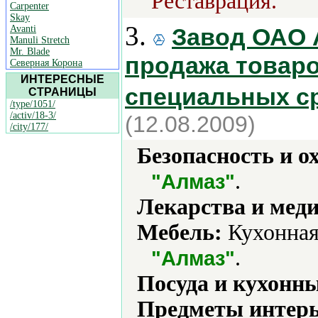
Реставрация.
Carpenter
Skay
3.
Avanti
Завод ОАО 
Manuli Stretch
Mr. Blade
продажа товаро
Северная Корона
ИНТЕРЕСНЫЕ
специальных ср
СТРАНИЦЫ
/type/1051/
/activ/18-3/
(12.08.2009)
/city/177/
Безопасность и о
.
"Алмаз"
Лекарства и мед
Мебель:
Кухонная 
.
"Алмаз"
Посуда и кухонн
Предметы интерь