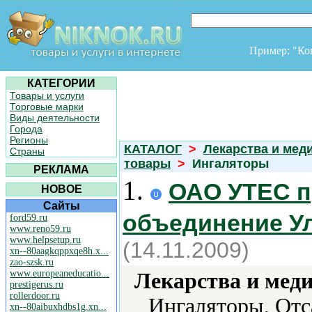
Пример: "К
КАТЕГОРИИ
Товары и услуги
Торговые марки
Виды деятельности
Города
Регионы
КАТАЛОГ
>
Лекарства и мед
Страны
товары
>
Ингаляторы
РЕКЛАМА
1.
ОАО УТЕС п
НОВОЕ
Сайты
объединение У
ford59.ru
www.reno59.ru
www.helpsetup.ru
(14.11.2009)
xn--80aagkqppxqe8h.x...
zao-szsk.ru
www.europeaneducatio...
Лекарства и мед
prestigerus.ru
rollerdoor.ru
Ингаляторы, Отс
xn--80aibuxhdbs1g.xn...