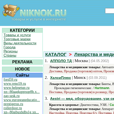
КАТЕГОРИИ
Товары и услуги
Торговые марки
Виды деятельности
Города
Регионы
КАТАЛОГ
>
Лекарства и мед
Страны
1.
| Москва |
АППОЛО ТД
(04.05.2002)
РЕКЛАМА
Лекарства и медицинские товары:
Автоапте
НОВОЕ
Доставка, Продажа (торговля) оптом, Произв
Сайты
2.
| Минск |
ХэлсиПлюс
(03.09.2011)
ford59.ru
www.reno59.ru
Лекарства и медицинские товары:
Бинты, В
www.helpsetup.ru
Прокладки гигиенические. /
.
Hartmann
xn--80aagkqppxqe8h.x...
Поставка, Продажа (торговля) в розницу, Про
zao-szsk.ru
3.
Aestri — мед. оборудование, узи 
www.europeaneducatio...
prestigerus.ru
Красота и здоровье:
Диагностика, УЗИ. /
Ca
rollerdoor.ru
Лекарства и медицинские товары:
Аппараты
xn--80aibuxhdbs1g.xn...
Настройка, Покупка, Покупка б/у, Поставка, 