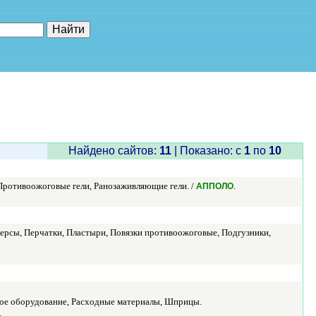
е"
Найдено сайтов:
11
| Показано: c
1
по
10
 Противоожоговые гели, Ранозаживляющие гели. /
.
АППОЛО
рсы, Перчатки, Пластыри, Повязки противоожоговые, Подгузники,
кое оборудование, Расходные материалы, Шприцы.
.