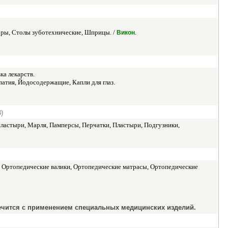
торы, Столы зуботехнические, Шприцы. /
.
Викон
ка лекарств.
патия, Йодосодержащие, Капли для глаз.
)
пластыри, Марля, Памперсы, Перчатки, Пластыри, Подгузники,
, Ортопедические валики, Ортопедические матрасы, Ортопедические
лечится с применением специальных медицинских изделий.