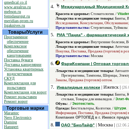
qmedical.co.il
4.
Международный Медицинский Ко
www.arealrus.ru
mebson.ru
Красота и здоровье:
Стоматология. /
Vitade
femidasurgut.ru
Лекарства и медицинские товары:
Бинты, В
meridian-prom.ru
Исследования, Консультации, Обслуживание,
ligaknives.ru
Представительства:
Стерлитамак, Туймазы
Товары/Услуги
5.
РИА "Панда" - фармацевтический 
Программное
обеспечение
Красота и здоровье:
Внутренние болезни, Во
Комплексное
Лекарства и медицинские товары:
Аптечки,
обеспечение
Покупка, Поставка, Продажа (торговля) в ро
канцтоварами
Представительства:
Москва
Поставка бумаги
6.
ФармКомпани | Оптовая торгов
Доставка канцелярии
Установка квартирных
Лекарства и медицинские товары:
Автоапте
водосчетчиков
Презервативы, Тампоны, Шприцы, Элек
СКУД
Заказы, Продажа (торговля) оптом.
Комплектация для
7.
| Ижевск |
Инвалидные коляски
(26.
рольставен
Комплектация для ворот
Лекарства и медицинские товары:
Бинты, К
Ремонт рольставен
стельки, Товары для инвалидов. /
Элит-Ф
Ремонт ворот
Обувь:
. /
.
Экотекстиль
Торговые марки
Одежда:
Бюстгальтеры, Колготки. /
.
Штурм
Информация, Поставка, Продажа (торговля) в
Marantec
Компания ОРТОПЕД в г. Ижевск предла
Nero Electronics
Daming
8.
| Москва |
ОАО "БиоЛайф"
(12.06.
Hanspert