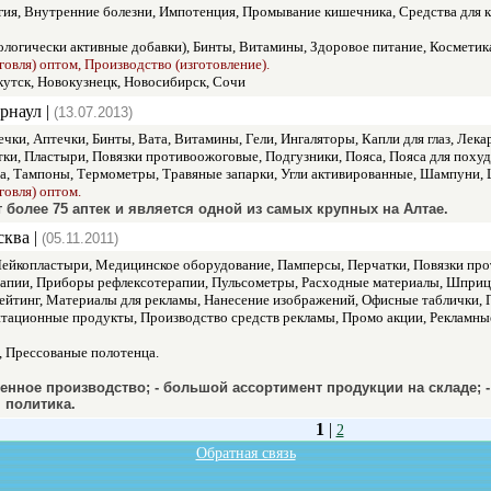
ия, Внутренние болезни, Импотенция, Промывание кишечника, Средства для кр
логически активные добавки), Бинты, Витамины, Здоровое питание, Косметика
говля) оптом, Производство (изготовление).
кутск, Новокузнецк, Новосибирск, Сочи
арнаул |
(13.07.2013)
чки, Аптечки, Бинты, Вата, Витамины, Гели, Ингаляторы, Капли для глаз, Лек
ки, Пластыри, Повязки противоожоговые, Подгузники, Пояса, Пояса для поху
та, Тампоны, Термометры, Травяные запарки, Угли активированные, Шампуни,
говля) оптом.
более 75 аптек и является одной из самых крупных на Алтае.
сква |
(05.11.2011)
ейкопластыри, Медицинское оборудование, Памперсы, Перчатки, Повязки про
рапии, Приборы рефлексотерапии, Пульсометры, Расходные материалы, Шприц
ейтинг, Материалы для рекламы, Нанесение изображений, Офисные таблички, Па
нтационные продукты, Производство средств рекламы, Промо акции, Рекламны
 Прессованые полотенца.
енное производство; - большой ассортимент продукции на складе; 
 политика.
1
|
2
Обратная связь