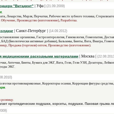
| Уфа |
нцерн "Витадент"
(21.09.2009)
.
nt
ата, Лекарства, Марля, Перчатки, Рабочее место зубного техника, Стерилиза
 Обучение, Производство (изготовление), Разработка.
| Санкт-Петербург |
холдинг
(14.09.2012)
становление организма, Гастроэнтерология, Гинекология, Гомеопатия, Достав
 БАД (Биологически активные добавки), Бальзамы, Бинты, Вата, Виагра, Гомео
зницу, Продажа (торговля) оптом, Производство (изготовление).
| Москва |
ля медицинскими расходными материалами
(22.08.2013
чки, Аптечки, Бинты, Бумага для ЭКГ, Вата, Гели, Гели УЗИ, Дозаторы, Лейко
троды ЭКГ.
08.2010)
олготки противоварикозные, Корректоры осанки, Коррекции фигуры средства
.
арм
 розницу.
гает ортопедические подушки, корсеты, подушки. Паховая грыжа 
2009)