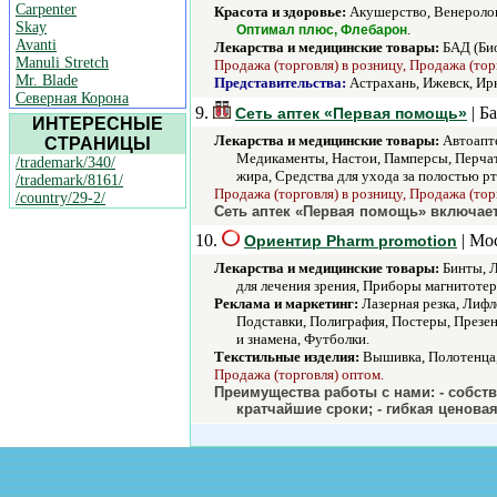
Carpenter
Красота и здоровье:
Акушерство, Венеролог
Skay
.
Оптимал плюс, Флебарон
Avanti
Лекарства и медицинские товары:
БАД (Био
Manuli Stretch
Продажа (торговля) в розницу, Продажа (тор
Mr. Blade
Представительства:
Астрахань, Ижевск, Ир
Северная Корона
9.
| Б
Сеть аптек «Первая помощь»
ИНТЕРЕСНЫЕ
Лекарства и медицинские товары:
Автоапте
СТРАНИЦЫ
Медикаменты, Настои, Памперсы, Перчат
/trademark/340/
жира, Средства для ухода за полостью р
/trademark/8161/
Продажа (торговля) в розницу, Продажа (тор
/country/29-2/
Сеть аптек «Первая помощь» включает 
10.
| Мо
Ориентир Pharm promotion
Лекарства и медицинские товары:
Бинты, Л
для лечения зрения, Приборы магнитоте
Реклама и маркетинг:
Лазерная резка, Лифл
Подставки, Полиграфия, Постеры, Презе
и знамена, Футболки.
Текстильные изделия:
Вышивка, Полотенца,
Продажа (торговля) оптом.
Преимущества работы с нами: - собств
кратчайшие сроки; - гибкая ценовая