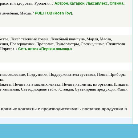
асоты и здоровья, Урология. /
Артрон, Катарон, Лаксаплекс, Оптима,
 лечебная, Масла. /
.
РОШ ТОВ (Rosh Tov)
арства, Лекарственные травы, Лечебный шампунь, Марля, Масла,
дения, Презервативы, Прополис, Пульсометры, Свечи ушные, Сжигатели
 Шприцы. /
.
Сеть аптек «Первая помощь»
тивоожоговые, Подгузники, Поддерживатели суставов, Пояса, Приборы
ы.
кеты, Печать на атласных лентах, Печать на лентах из органзы, Плакаты,
е кампании, Светодиодные табло, Стенды, Сувенирная продукция, Флаги
- прямые контакты с производителями; - поставки продукции в