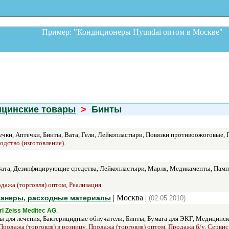
Пример: "Кондиционеры Hyundai оптом в Москв
ицинские товары
>
Бинты
чки, Аптечки, Бинты, Вата, Гели, Лейкопластыри, Повязки противоожоговые,
одство (изготовление).
ата, Дезинфицирующие средства, Лейкопластыри, Марля, Медикаменты, Пампе
дажа (торговля) оптом, Реализация.
| Москва |
сканеры, расходные материалы
(02.05.2010)
.
rl Zeiss Meditec AG
 для лечения, Бактерицидные облучатели, Бинты, Бумага для ЭКГ, Медицинс
Продажа (торговля) в розницу, Продажа (торговля) оптом, Продажа б/у, Сервис