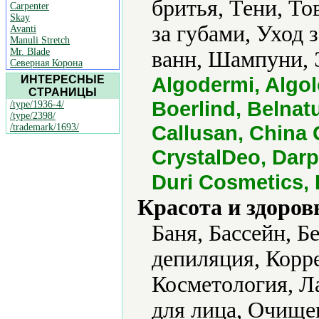
бритья, Тени, Т
Carpenter
Skay
за губами, Уход 
Avanti
Manuli Stretch
Mr. Blade
ванн, Шампуни, 
Северная Корона
Algodermi, Algo
ИНТЕРЕСНЫЕ
СТРАНИЦЫ
Boerlind, Belnat
/type/1936-4/
/type/2398/
Callusan, China 
/trademark/1693/
CrystalDeo, Darp
Duri Cosmetics, 
Красота и здоров
Баня, Бассейн, Б
депиляция, Корр
Косметология, Л
для лица, Очище