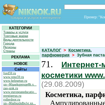
Пример: "К
КАТЕГОРИИ
Товары и услуги
Торговые марки
Виды деятельности
Города
Регионы
КАТАЛОГ
>
Косметика,
Страны
парфюмерия
>
Зубная паст
РЕКЛАМА
71.
Интернет-
НОВОЕ
Сайты
косметики www.p
ford59.ru
www.reno59.ru
www.helpsetup.ru
(29.08.2009)
xn--80aagkqppxqe8h.x...
zao-szsk.ru
www.europeaneducatio...
Косметика, парф
prestigerus.ru
rollerdoor.ru
Ампулированные
xn--80aibuxhdbs1g.xn...