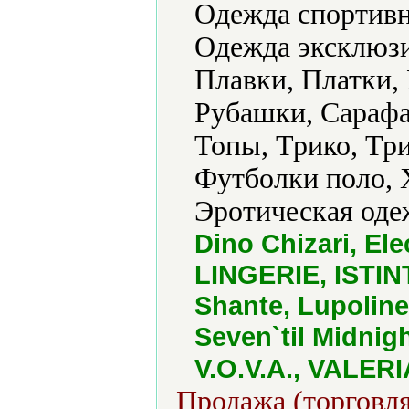
Одежда спортивна
Одежда эксклюзи
Плавки, Платки, 
Рубашки, Сарафа
Топы, Трико, Тр
Футболки поло, 
Эротическая оде
Dino Chizari, El
LINGERIE, ISTIN
Shante, Lupoline
Seven`til Midnig
V.O.V.A., VALERI
Продажа (торговля