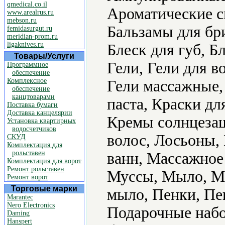
qmedical.co.il
Ароматические с
www.arealrus.ru
mebson.ru
Бальзамы для бри
femidasurgut.ru
meridian-prom.ru
ligaknives.ru
Блеск для губ, Б
Товары/Услуги
Гели, Гели для в
Программное
обеспечение
Комплексное
Гели массажные,
обеспечение
канцтоварами
паста, Краски дл
Поставка бумаги
Доставка канцелярии
Кремы солнцезащ
Установка квартирных
водосчетчиков
волос, Лосьоны,
СКУД
Комплектация для
рольставен
ванн, Массажное
Комплектация для ворот
Ремонт рольставен
Муссы, Мыло, М
Ремонт ворот
Торговые марки
мыло, Пенки, Пе
Marantec
Nero Electronics
Подарочные набо
Daming
Hanspert