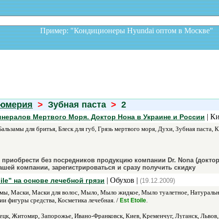
Пример: "Кондиционеры Hyundai оптом в Москв
фюмерия
>
Зубная паста
>
2
| Ки
минералов Мертвого Моря. Доктор Нона в Украине и России
альзамы для бритья, Блеск для губ, Грязь мертвого моря, Духи, Зубная паста, 
 приобрести без посредников продукцию компании Dr. Nona (доктор
ашей компании, зарегистрироваться и сразу получить скидку
| Обухов |
ile” на основе лечебной грязи
(19.12.2009)
мы, Маски, Маски для волос, Мыло, Мыло жидкое, Мыло туалетное, Натуральн
и фигуры средства, Косметика лечебная. /
.
Est Etoile
к, Житомир, Запорожье, Ивано-Франковск, Киев, Кременчуг, Луганск, Львов, 