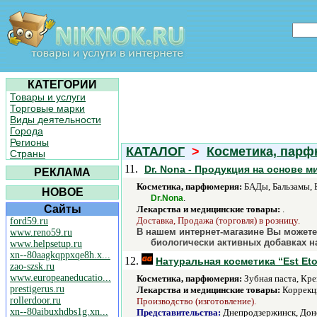
КАТЕГОРИИ
Товары и услуги
Торговые марки
Виды деятельности
Города
Регионы
КАТАЛОГ
>
Косметика, пар
Страны
11.
Dr. Nona - Продукция на основе 
РЕКЛАМА
Косметика, парфюмерия:
БАДы, Бальзамы, Б
НОВОЕ
.
Dr.Nona
Сайты
Лекарства и медицинские товары:
.
Доставка, Продажа (торговля) в розницу.
ford59.ru
В нашем интернет-магазине Вы можете
www.reno59.ru
биологически активных добавках н
www.helpsetup.ru
xn--80aagkqppxqe8h.x...
12.
Натуральная косметика “Est Eto
zao-szsk.ru
www.europeaneducatio...
Косметика, парфюмерия:
Зубная паста, Кре
prestigerus.ru
Лекарства и медицинские товары:
Коррекци
rollerdoor.ru
Производство (изготовление).
xn--80aibuxhdbs1g.xn...
Представительства:
Днепродзержинск, Донец