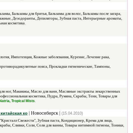
амы, Бальзамы для бритья, Бальзамы для волос, Бальзамы после загара,
 массажные, Дезодоранты, Депиляторы, Зубная паста, Интерьерные ароматы,
ная косметика.
логия, Импотенция, Кожные заболевания, Курение, Лечение рака,
 противорадикулитные пояса, Прокладки гигиенические, Тампоны,
 для ног, Макияжы, Масло для ванн, Масляные экстракты лекарственных
офессиональная косметика, Пудра, Румяна, Скрабы, Тени, Товары для
.
atria, Tropical Mists
| Новосибирск |
китайская ко
(15.04.2010)
"Кристалл Свежести", Зубная паста, Кондиционер, Крема для лица,
крабы, Сливки, Соли, Соли для ванны, Товары интимной гигиены, Тоники,