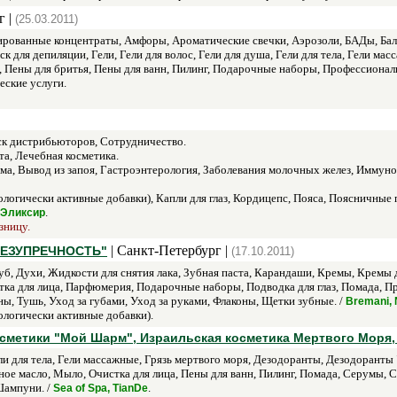
г |
(25.03.2011)
рованные концентраты, Амфоры, Ароматические свечки, Аэрозоли, БАДы, Бальз
Воск для депиляции, Гели, Гели для волос, Гели для душа, Гели для тела, Гели
 Пены для бритья, Пены для ванн, Пилинг, Подарочные наборы, Профессиональ
еские услуги.
ск дистрибьюторов, Сотрудничество.
а, Лечебная косметика.
а, Вывод из запоя, Гастроэнтерология, Заболевания молочных желез, Иммуно
логически активные добавки), Капли для глаз, Кордицепс, Пояса, Поясничные
.
 Эликсир
зницу.
| Санкт-Петербург |
БЕЗУПРЕЧНОСТЬ"
(17.10.2011)
уб, Духи, Жидкости для снятия лака, Зубная паста, Карандаши, Кремы, Кремы
ка для лица, Парфюмерия, Подарочные наборы, Подводка для глаз, Помада, Пр
ы, Тушь, Уход за губами, Уход за руками, Флаконы, Щетки зубные. /
Bremani, N
логически активные добавки).
осметики "Мой Шарм", Израильская косметика Мертвого Моря, 
ли для тела, Гели массажные, Грязь мертвого моря, Дезодоранты, Дезодоранты 
ое масло, Мыло, Очистка для лица, Пены для ванн, Пилинг, Помада, Серумы, С
Шампуни. /
.
Sea of Spa, TianDe