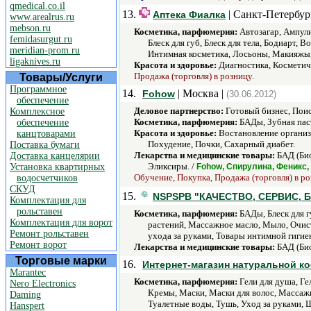
qmedical.co.il
13.
| Санкт-Петербур
Аптека Фиалка
www.arealrus.ru
mebson.ru
Косметика, парфюмерия:
Автозагар, Ампули
femidasurgut.ru
Блеск для губ, Блеск для тела, Бодиарт, 
meridian-prom.ru
Интимная косметика, Лосьоны, Макияжы,
ligaknives.ru
Красота и здоровье:
Диагностика, Косметич
Продажа (торговля) в розницу.
Товары/Услуги
Программное
14.
| Москва |
Fohow
(30.06.2012)
обеспечение
Деловое партнерство:
Готовый бизнес, Пои
Комплексное
Косметика, парфюмерия:
БАДы, Зубная паст
обеспечение
Красота и здоровье:
Востановление организм
канцтоварами
Похудение, Почки, Сахарный диабет.
Поставка бумаги
Лекарства и медицинские товары:
БАД (Био
Доставка канцелярии
Эликсиры. /
Установка квартирных
Fohow, Спирулина, Феникс,
Обучение, Покупка, Продажа (торговля) в ро
водосчетчиков
СКУД
15.
NSPSPB "КАЧЕСТВО, СЕРВИС, 
Комплектация для
рольставен
Косметика, парфюмерия:
БАДы, Блеск для г
Комплектация для ворот
растений, Массажное масло, Мыло, Очист
Ремонт рольставен
ухода за руками, Товары интимной гигиен
Ремонт ворот
Лекарства и медицинские товары:
БАД (Био
Торговые марки
16.
Интернет-магазин натуральной к
Marantec
Косметика, парфюмерия:
Гели для душа, Ге
Nero Electronics
Кремы, Маски, Маски для волос, Массажн
Daming
Туалетные воды, Тушь, Уход за руками, 
Hanspert