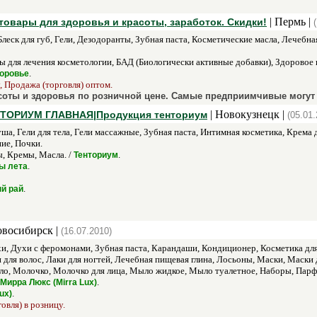
| Пермь |
товары для здоровья и красоты, заработок. Скидки!
леск для губ, Гели, Дезодоранты, Зубная паста, Косметические масла, Лечебна
 для лечения косметологии, БАД (Биологически активные добавки), Здоровое
.
доровье
, Продажа (торговля) оптом.
соты и здоровья по розничной цене. Самые предприимчивые могут 
| Новокузнецк |
ЕНТОРИУМ ГЛАВНАЯ|Продукция тенториум
(05.01.
ша, Гели для тела, Гели массажные, Зубная паста, Интимная косметика, Крема д
ие, Почки.
, Кремы, Масла. /
.
Тенториум
.
ы лета
.
й рай
овосибирск |
(16.07.2010)
, Духи с феромонами, Зубная паста, Карандаши, Кондиционер, Косметика для 
для волос, Лаки для ногтей, Лечебная пищевая глина, Лосьоны, Маски, Маски 
о, Молочко, Молочко для лица, Мыло жидкое, Мыло туалетное, Наборы, Парфюм
.
Мирра Люкс (Mirra Lux)
.
ux)
овля) в розницу.