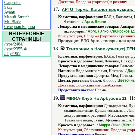
Доставка, Продажа (торговля) в розницу.
Carpenter
Skay
17.
АРГО Пермь. Каталог продукции, 
Avanti
Косметика, парфюмерия:
БАДы, Бальзамы, Б
Manuli Stretch
Фитогели. /
.
Mr. Blade
Арго, Биолит
Лекарства и медицинские товары:
Аппараты
Северная Корона
аксессуары. /
Арго, Ляпко, Сибирское з
ИНТЕРЕСНЫЕ
Консультации, Продажа (торговля) в розницу
СТРАНИЦЫ
Продукция РПО Арго - товары для кра
/type/2484/
18.
Тенториум в Новокузнецке| Т
/type/2355-4/
/city/190/
Косметика, парфюмерия:
БАДы, Гели для ду
Красота и здоровье:
Баня, Лечение, Похуден
Лекарства и медицинские товары:
Бальзамы
Напитки:
Вода минеральная, Нектары. /
Дар
Продукты питания:
Десерты, Мед, Патока.
Цветы, растения:
Лемон, Лилии. /
Цветочны
Доставка, Обслуживание, Снабжение.
Представительства:
Пермь
19.
| Н
MIRRA-Клуб На Арбузова 11
Косметика, парфюмерия:
Дезодоранты, Духи
солнцезащитные, Кремы тональные, Лаки 
лекарственных растений, Массажное масл
Туалетные воды, Тушь, Эфирные масла. /
Красота и здоровье:
. /
Мирра Люкс (Mirra L
Консультации, Обслуживание, Продажа (торг
Представительства:
Бердск