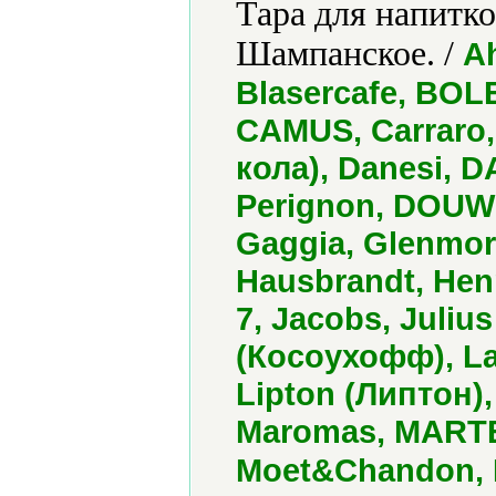
Тара для напитко
Шампанское. /
Ah
Blasercafe, BO
CAMUS, Carraro
кола), Danesi, D
Perignon, DOUW
Gaggia, Glenmor
Hausbrandt, Henn
7, Jacobs, Juliu
(Косоухофф), La
Lipton (Липтон),
Maromas, MARTEL
Moet&Chandon, 