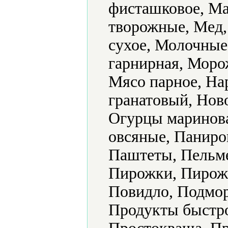
фисташковое, Ма
творожные, Мед,
сухое, Молочные
гарнирная, Моро
Мясо парное, На
гранатовый, Нов
Огурцы маринова
овсяные, Паниро
Паштеты, Пельме
Пирожки, Пирож
Повидло, Подмор
Продукты быстро