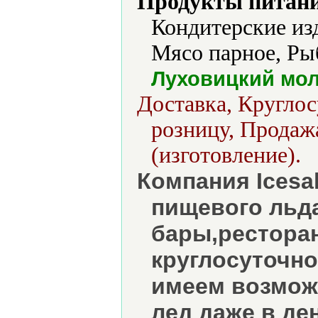
Продукты питани
Кондитерские из
Мясо парное, Рыб
Луховицкий мо
Доставка, Круглос
розницу, Продаж
(изготовление).
Компания Icesa
пищевого льда
бары,рестора
круглосуточно
имеем возмож
лед даже в де