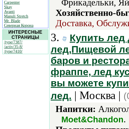
Фрикадельки, Яй
Carpenter
Skay
Хозяйственно-бы
Avanti
Manuli Stretch
Доставка, Обслуж
Mr. Blade
Северная Корона
ИНТЕРЕСНЫЕ
3.
Купить лед
СТРАНИЦЫ
/type/7387/
лед,Пищевой ле
/activ/35-8/
/type/7410/
баров и рестор
фраппе, лед кус
вы можете купи
| Москва |
лед.
(
Напитки:
Алкогол
.
Moet&Chandon