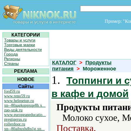
Пример: "К
КАТЕГОРИИ
Товары и услуги
Торговые марки
Виды деятельности
Города
Регионы
КАТАЛОГ
>
Продукты
Страны
питания
>
Мороженное
РЕКЛАМА
1.
Топпинги и 
НОВОЕ
Сайты
в кафе и домой
ford59.ru
www.reno59.ru
www.helpsetup.ru
Продукты питани
xn--80aagkqppxqe8h.x...
zao-szsk.ru
www.europeaneducatio...
Молоко сухое, М
prestigerus.ru
rollerdoor.ru
Поставка.
xn--80aibuxhdbs1g.xn...