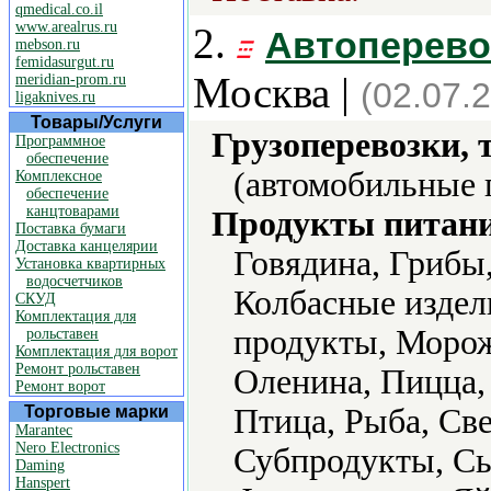
qmedical.co.il
www.arealrus.ru
2.
Автоперево
mebson.ru
femidasurgut.ru
Москва |
meridian-prom.ru
(02.07.
ligaknives.ru
Товары/Услуги
Грузоперевозки, 
Программное
обеспечение
(автомобильные 
Комплексное
обеспечение
канцтоварами
Продукты питани
Поставка бумаги
Доставка канцелярии
Говядина, Грибы
Установка квартирных
водосчетчиков
Колбасные издел
СКУД
Комплектация для
продукты, Морож
рольставен
Комплектация для ворот
Ремонт рольставен
Оленина, Пицца,
Ремонт ворот
Торговые марки
Птица, Рыба, Св
Marantec
Nero Electronics
Субпродукты, С
Daming
Hanspert