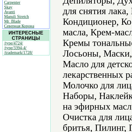
Депиляторы, Дух
Carpenter
Skay
для снятия лака
Avanti
Manuli Stretch
Кондиционер, Ко
Mr. Blade
Северная Корона
масла, Крем-мас
ИНТЕРЕСНЫЕ
СТРАНИЦЫ
Кремы тональные,
/type/4724/
/type/3394-4/
Лосьоны, Маски,
/trademark/1728/
Масло для детск
лекарственных р
Молочко для лиц
Наборы, Наклейк
на эфирных масл
Очистка для лиц
бритья, Пилинг,