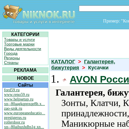
Пример: "К
КАТЕГОРИИ
Товары и услуги
Торговые марки
Виды деятельности
Города
Регионы
КАТАЛОГ
>
Галантерея,
Страны
бижутерия
>
Кусачки
РЕКЛАМА
1.
AVON Росс
НОВОЕ
Сайты
Галантерея, бижу
ford59.ru
www.reno59.ru
www.helpsetup.ru
Зонты, Клатчи, 
xn--80aagkqppxqe8h.x...
zao-szsk.ru
принадлежности,
www.europeaneducatio...
prestigerus.ru
Маникюрные наб
rollerdoor.ru
xn--80aibuxhdbs1g.xn...