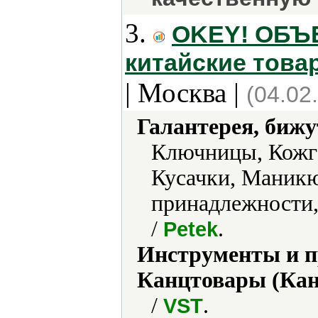
3.
OKEY! ОБЪ
китайские това
| Москва |
(04.02
Галантерея, бижу
Ключницы, Кожга
Кусачки, Маник
принадлежности,
/
.
Petek
Инструменты и 
Канцтовары (Кан
/
.
VST