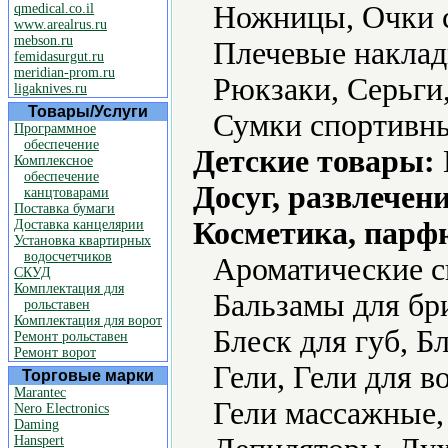
Ножницы, Очки с
qmedical.co.il
www.arealrus.ru
mebson.ru
Плечевые наклад
femidasurgut.ru
meridian-prom.ru
Рюкзаки, Серьги
ligaknives.ru
Товары/Услуги
Сумки спортивн
Программное
обеспечение
Детские товары:
Комплексное
обеспечение
Досуг, развлечен
канцтоварами
Поставка бумаги
Косметика, парф
Доставка канцелярии
Установка квартирных
водосчетчиков
Ароматические с
СКУД
Комплектация для
Бальзамы для бри
рольставен
Комплектация для ворот
Блеск для губ, Б
Ремонт рольставен
Ремонт ворот
Гели, Гели для в
Торговые марки
Marantec
Гели массажные,
Nero Electronics
Daming
Hanspert