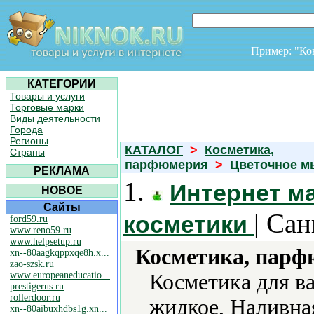
Пример: "К
КАТЕГОРИИ
Товары и услуги
Торговые марки
Виды деятельности
Города
Регионы
КАТАЛОГ
>
Косметика,
Страны
парфюмерия
>
Цветочное м
РЕКЛАМА
1.
Интернет м
НОВОЕ
Сайты
| Са
косметики
ford59.ru
www.reno59.ru
www.helpsetup.ru
Косметика, парф
xn--80aagkqppxqe8h.x...
zao-szsk.ru
www.europeaneducatio...
Косметика для в
prestigerus.ru
rollerdoor.ru
жидкое, Наливн
xn--80aibuxhdbs1g.xn...