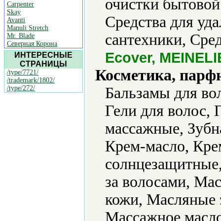
очистки бытовой
Carpenter
Skay
Средства для уда
Avanti
Manuli Stretch
сантехники, Сре
Mr. Blade
Северная Корона
Ecover, MEINEL
ИНТЕРЕСНЫЕ
СТРАНИЦЫ
Косметика, парф
/type/7721/
/trademark/1802/
/type/272/
Бальзамы для вол
Гели для волос, 
массажные, Зубна
Крем-масло, Кре
солнцезащитные,
за волосами, Мас
кожи, Масляные 
Массажное масл