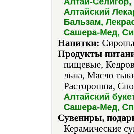
Алтай-Селигор, 
Алтайский Лека
Бальзам, Лекрас
Сашера-Мед, Си
Напитки:
Сиропы,
Продукты питани
пищевые, Кедров
льна, Масло тык
Расторопша, Спо
Алтайский буке
Сашера-Мед, Сп
Сувениры, подар
Керамические су