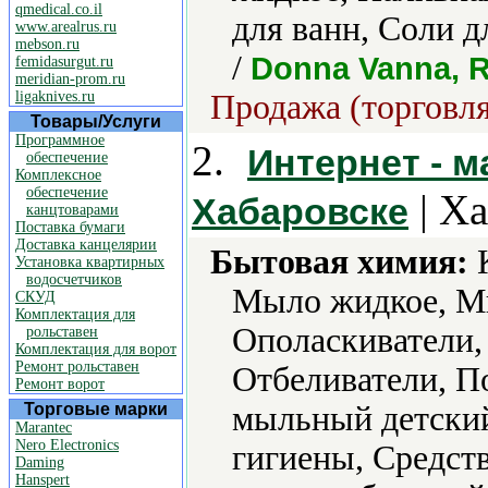
qmedical.co.il
для ванн, Соли 
www.arealrus.ru
mebson.ru
/
Donna Vanna, R
femidasurgut.ru
meridian-prom.ru
ligaknives.ru
Продажа (торговля
Товары/Услуги
Программное
2.
Интернет - м
обеспечение
Комплексное
обеспечение
| Ха
Хабаровске
канцтоварами
Поставка бумаги
Доставка канцелярии
Бытовая химия:
К
Установка квартирных
водосчетчиков
Мыло жидкое, М
СКУД
Комплектация для
Ополаскиватели,
рольставен
Комплектация для ворот
Ремонт рольставен
Отбеливатели, 
Ремонт ворот
Торговые марки
мыльный детский
Marantec
Nero Electronics
гигиены, Средств
Daming
Hanspert