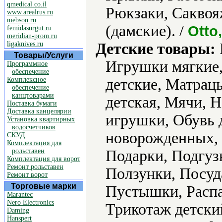
qmedical.co.il
Рюкзаки, Саквоя
www.arealrus.ru
mebson.ru
(дамские). /
Otto,
femidasurgut.ru
meridian-prom.ru
ligaknives.ru
Детские товары:
Товары/Услуги
Игрушки мягкие,
Программное
обеспечение
Комплексное
детские, Матрац
обеспечение
канцтоварами
детская, Мячи, 
Поставка бумаги
Доставка канцелярии
игрушки, Обувь 
Установка квартирных
водосчетчиков
новорожденных,
СКУД
Комплектация для
рольставен
Подарки, Подгуз
Комплектация для ворот
Ремонт рольставен
Ползунки, Посуд
Ремонт ворот
Торговые марки
Пустышки, Расп
Marantec
Nero Electronics
Трикотаж детски
Daming
Hanspert