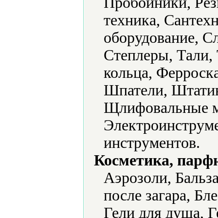
Пробойники, Рез
техника, Сантех
оборудование, С
Степлеры, Тали,
кольца, Ферроск
Шпатели, Штати
Щлифовальные м
Электроинструме
инструментов.
Косметика, парф
Аэрозоли, Бальз
после загара, Бле
Гели для душа, Г