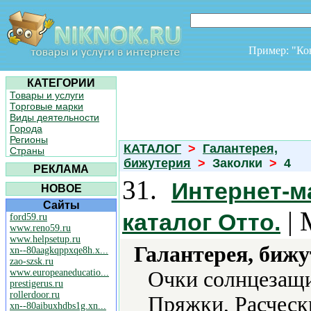
Пример: "К
КАТЕГОРИИ
Товары и услуги
Торговые марки
Виды деятельности
Города
Регионы
КАТАЛОГ
>
Галантерея,
Страны
бижутерия
>
Заколки
>
4
РЕКЛАМА
31.
Интернет-м
НОВОЕ
Сайты
| 
каталог Отто.
ford59.ru
www.reno59.ru
www.helpsetup.ru
Галантерея, бижу
xn--80aagkqppxqe8h.x...
zao-szsk.ru
www.europeaneducatio...
Очки солнцезащи
prestigerus.ru
rollerdoor.ru
Пряжки, Расческ
xn--80aibuxhdbs1g.xn...