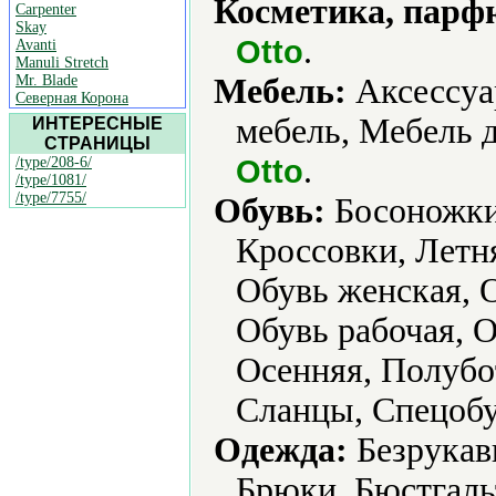
Косметика, парф
Carpenter
Skay
.
Otto
Avanti
Manuli Stretch
Mr. Blade
Мебель:
Аксессуа
Северная Корона
мебель, Мебель д
ИНТЕРЕСНЫЕ
СТРАНИЦЫ
.
Otto
/type/208-6/
/type/1081/
/type/7755/
Обувь:
Босоножки,
Кроссовки, Летн
Обувь женская, 
Обувь рабочая, О
Осенняя, Полубо
Сланцы, Спецобу
Одежда:
Безрукавк
Брюки, Бюстгаль