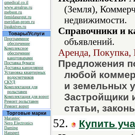
qmedical.co.il
(Земля), Коммер
www.arealrus.ru
mebson.ru
femidasurgut.ru
недвижимости.
meridian-prom.ru
ligaknives.ru
Справочники и к
Товары/Услуги
Программное
объявлений.
обеспечение
Комплексное
Аренда, Покупка, 
обеспечение
канцтоварами
Предложения по
Поставка бумаги
Доставка канцелярии
любой коммер
Установка квартирных
водосчетчиков
СКУД
и земельных у
Комплектация для
рольставен
Застройщики и
Комплектация для ворот
Ремонт рольставен
статьи, законы
Ремонт ворот
Торговые марки
Marantec
52.
Купить уч
Nero Electronics
Daming
Hanspert