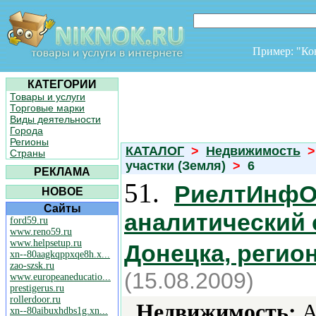
Пример: "К
КАТЕГОРИИ
Товары и услуги
Торговые марки
Виды деятельности
Города
Регионы
КАТАЛОГ
>
Недвижимость
>
Страны
участки (Земля)
>
6
РЕКЛАМА
51.
РиелтИнфО
НОВОЕ
Сайты
аналитический 
ford59.ru
www.reno59.ru
www.helpsetup.ru
Донецка, регио
xn--80aagkqppxqe8h.x...
zao-szsk.ru
(15.08.2009)
www.europeaneducatio...
prestigerus.ru
rollerdoor.ru
Недвижимость:
А
xn--80aibuxhdbs1g.xn...