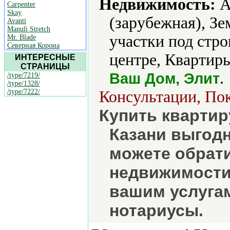
Недвижимость:
А
Carpenter
Skay
(зарубежная), Зе
Avanti
Manuli Stretch
участки под стр
Mr. Blade
Северная Корона
центре, Квартир
ИНТЕРЕСНЫЕ
СТРАНИЦЫ
.
Ваш Дом, Элит
/type/7219/
/type/1328/
/type/7222/
Консультации, Пок
Купить квартир
Казани выгодн
можете обрат
недвижимости
вашим услуга
нотариусы.