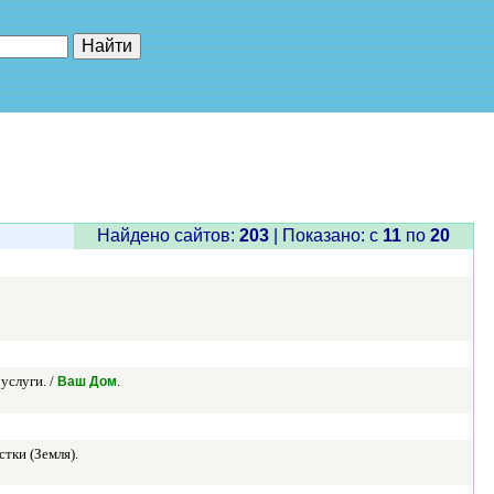
е"
Найдено сайтов:
203
| Показано: c
11
по
20
услуги. /
.
Ваш Дом
тки (Земля).