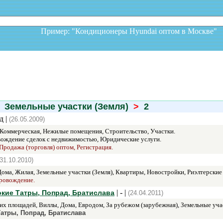
Пример: "Кондиционеры Hyundai оптом в Москв
Земельные участки (Земля)
>
2
д |
(26.05.2009)
 Коммерческая, Нежилые помещения, Строительство, Участки.
ождение сделок с недвижимостью, Юридические услуги.
Продажа (торговля) оптом, Регистрация.
(31.10.2010)
ома, Жилая, Земельные участки (Земля), Квартиры, Новостройки, Риэлтерские 
провождение.
| - |
кие Татры, Попрад, Братислава
(24.04.2011)
х площадей, Виллы, Дома, Евродом, За рубежом (зарубежная), Земельные учас
атры, Попрад, Братислава