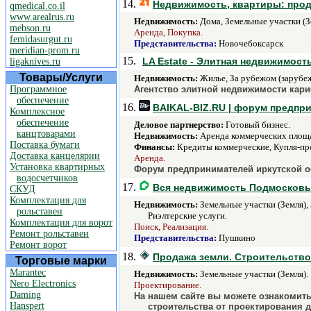
14.
Недвижимость, квартиры: прод
qmedical.co.il
www.arealrus.ru
Недвижимость:
Дома, Земельные участки (З
mebson.ru
Аренда, Покупка.
femidasurgut.ru
Представительства:
Новочебоксарск
meridian-prom.ru
15.
LA Estate - Элитная недвижимост
ligaknives.ru
Товары/Услуги
Недвижимость:
Жилье, За рубежом (зарубеж
Программное
Агентство элитной недвижимости кари
обеспечение
16.
BAIKAL-BIZ.RU | форум предпр
Комплексное
обеспечение
Деловое партнерство:
Готовый бизнес.
канцтоварами
Недвижимость:
Аренда коммерческих площад
Поставка бумаги
Финансы:
Кредиты коммерческие, Купля-пр
Доставка канцелярии
Аренда.
Установка квартирных
Форум предпринимателей иркутской о
водосчетчиков
17.
Вся недвижимость Подмосковь
СКУД
Комплектация для
Недвижимость:
Земельные участки (Земля),
рольставен
Риэлтерские услуги.
Комплектация для ворот
Поиск, Реализация.
Ремонт рольставен
Представительства:
Пушкино
Ремонт ворот
18.
Продажа земли. Строительство
Торговые марки
Marantec
Недвижимость:
Земельные участки (Земля).
Nero Electronics
Проектирование.
Daming
На нашем сайте вы можете ознакомить
Hanspert
строительства от проектирования д