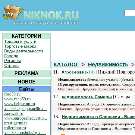
КАТЕГОРИИ
Товары и услуги
Торговые марки
Виды деятельности
Города
Регионы
КАТАЛОГ
>
Недвижимость
>
Страны
11.
| Нижний Новгоро
Агросервис-НН
РЕКЛАМА
Недвижимость:
Земельные участки (Земля),
НОВОЕ
Юриспруденция, аудит, консалтинг:
Сопров
Сайты
Оформление, Продажа (торговля) в розницу, 
ford59.ru
12.
| Самара |
недвижимость Самары
www.reno59.ru
www.helpsetup.ru
Недвижимость:
Аренда, Вторичное жилье, Д
xn--80aagkqppxqe8h.x...
Покупка, Продажа (торговля) в розницу, Со
zao-szsk.ru
13.
Недвижимости в Словакии - Высо
www.europeaneducatio...
prestigerus.ru
Недвижимость:
Аренда, Аренда коммерчески
rollerdoor.ru
Недвижимости в Словакии - Высокие Т
xn--80aibuxhdbs1g.xn...