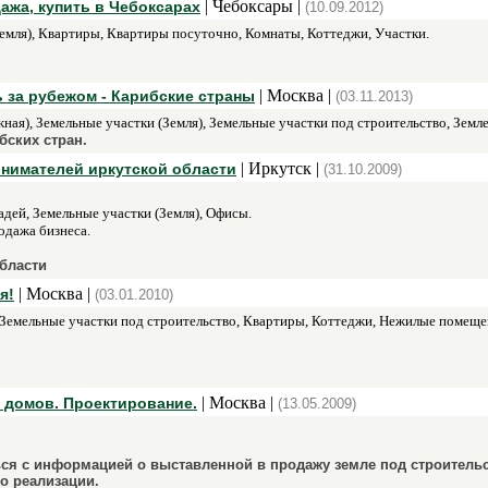
| Чебоксары |
ажа, купить в Чебоксарах
(10.09.2012)
емля), Квартиры, Квартиры посуточно, Комнаты, Коттеджи, Участки.
| Москва |
ь за рубежом - Карибские страны
(03.11.2013)
ная), Земельные участки (Земля), Земельные участки под строительство, Земле
бских стран.
| Иркутск |
инимателей иркутской области
(31.10.2009)
ей, Земельные участки (Земля), Офисы.
одажа бизнеса.
бласти
| Москва |
я!
(03.01.2010)
 Земельные участки под строительство, Квартиры, Коттеджи, Нежилые помеще
| Москва |
 домов. Проектирование.
(13.05.2009)
ся с информацией о выставленной в продажу земле под строительст
о реализации.