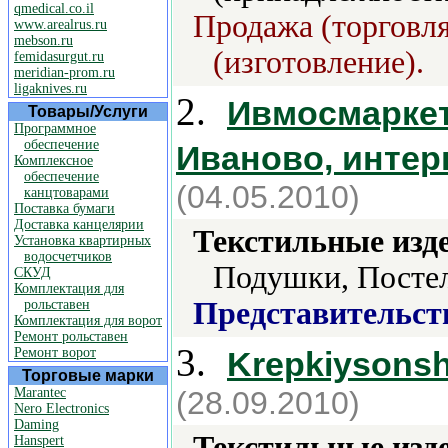
qmedical.co.il
Продажа (торговля
www.arealrus.ru
mebson.ru
(изготовление).
femidasurgut.ru
meridian-prom.ru
ligaknives.ru
2.
Ивмосмаркет
Товары/Услуги
Программное
обеспечение
Иваново, интер
Комплексное
обеспечение
(04.05.2010)
канцтоварами
Поставка бумаги
Доставка канцелярии
Текстильные изд
Установка квартирных
водосчетчиков
Подушки, Постел
СКУД
Комплектация для
Представительст
рольставен
Комплектация для ворот
Ремонт рольставен
3.
Ремонт ворот
Krepkiysonsh
Торговые марки
Marantec
(28.09.2010)
Nero Electronics
Daming
Текстильные изд
Hanspert