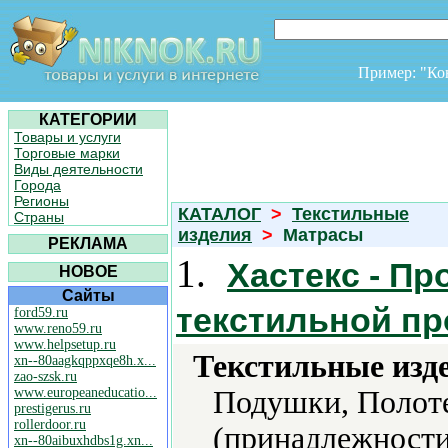
Пример: "К
КАТЕГОРИИ
Товары и услуги
Торговые марки
Виды деятельности
Города
Регионы
КАТАЛОГ
>
Текстильные
Страны
изделия
>
Матрасы
РЕКЛАМА
1.
Хастекс - П
НОВОЕ
Сайты
текстильной п
ford59.ru
www.reno59.ru
www.helpsetup.ru
Текстильные изд
xn--80aagkqppxqe8h.x...
zao-szsk.ru
www.europeaneducatio...
Подушки, Полоте
prestigerus.ru
rollerdoor.ru
(принадлежности
xn--80aibuxhdbs1g.xn...