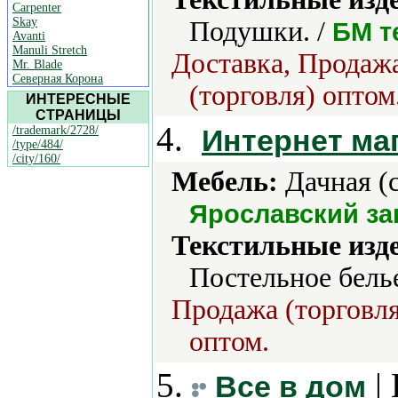
Carpenter
Skay
Подушки. /
БМ т
Avanti
Manuli Stretch
Доставка, Продажа
Mr. Blade
Северная Корона
(торговля) оптом
ИНТЕРЕСНЫЕ
СТРАНИЦЫ
4.
/trademark/2728/
Интернет ма
/type/484/
/city/160/
Мебель:
Дачная (с
Ярославский за
Текстильные изд
Постельное бель
Продажа (торговля
оптом.
5.
| 
Все в дом