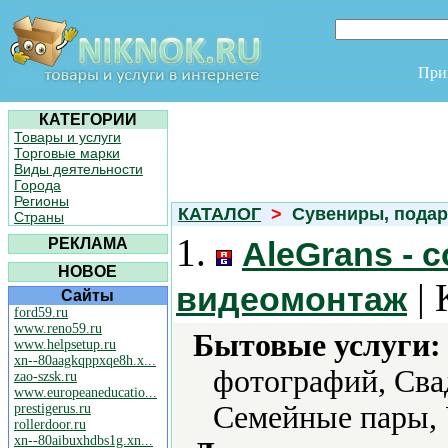
При
КАТЕГОРИИ
Товары и услуги
Торговые марки
Виды деятельности
Города
Регионы
КАТАЛОГ
>
Сувениры, подар
Страны
1.
РЕКЛАМА
AleGrans - 
НОВОЕ
| 
видеомонтаж
Сайты
ford59.ru
www.reno59.ru
Бытовые услуги:
www.helpsetup.ru
xn--80aagkqppxqe8h.x...
фотографий, Сва
zao-szsk.ru
www.europeaneducatio...
Семейные пары, 
prestigerus.ru
rollerdoor.ru
xn--80aibuxhdbs1g.xn...