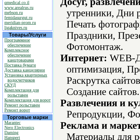
Досуг, развлечен
qmedical.co.il
www.arealrus.ru
утренники, Дни р
mebson.ru
femidasurgut.ru
Печать фотограф
meridian-prom.ru
ligaknives.ru
Праздники, През
Товары/Услуги
Программное
Фотомонтаж.
обеспечение
Комплексное
Интернет:
WEB-Ди
обеспечение
канцтоварами
Поставка бумаги
оптимизация, Пр
Доставка канцелярии
Установка квартирных
Раскрутка сайтов
водосчетчиков
СКУД
Создание сайтов.
Комплектация для
рольставен
Развлечения и ку
Комплектация для ворот
Ремонт рольставен
Ремонт ворот
Репродукции, Ф
Торговые марки
Реклама и марке
Marantec
Nero Electronics
Daming
Материалы для 
Hanspert