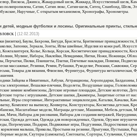
 Велюр, Вискоза, Джинса, Жакардовый шелк, Жаккард, Искусственный шелк, Ка
из полипропилена, Сатин, Сатин люкс, Сатин-шелк, Ситец, Спанбонд, Шелк, Эл
 Мужские, Наручные, С открытым механизмом, Хронографы, Хронометры.
и детей, модные футболки и лосины. Оригинальные принты, стильн
вловск |
(12.02.2013)
и (визитки), Баулы, Бахрома, Бигуди, Браслеты, Бритвенные принадлежности, 
аколки, Запонки, Зеркала, Зонты, Иглы швейные, Изделия из кожи рыб, Искусс
 Кожгалантерея, Колье, Кольца, Корсаж, Косметические принадлежности, Ко
лнии, Мулине, Наборы, Наклейки, Невидимки, Нитки, Ножи, Ножницы, Облож
ы, Перчатки, Пилки, Планшеты, Платки, Плечевые накладки, Повязки, Подвеск
ески массажные, Резинки, Ремни, Рубашки, Рукоделие, Рюкзаки, Саквояжи, Сер
есьма, Товары для вязания, Флизелин, Фурнитура, Фурнитура металлическая,
рашения.
одики Зайцева и Никитиных, Азбуки, Аттракционы, Аэроподарки, Балдахины, Ба
есы электронные, Вешалки-плечики, Водолеты, Воздушные шары, Головоломки,
тские зимние комбинезоны, Детские игровые площадки, Детские колготки, Дет
 Детские торты с игрушками, Детские шапки, Джамперы, Защитные сетки от на
ные, Игры спортивные, Интерактивные энциклопедии, Каталки, Качалки, Каче
кроватку, Комплект на выписку, Конверты, Конструкторы, Косметика детская, 
, Манежи, Масштабные модели, Матрацы детские, Машинки, Мебель детская, 
и, Мячи, Наборы для рисования, Наборы для создания витражей, Нагрудники,
тская, Одежда детская, Одежда для новорожденных, Одеяла, Оружие игрушечн
еды, Погремушки, Подарки, Подвижные игры, Подгузники, Подростковая одеж
я кормления малыша, Приколы, Простыни на резинке, Прыгунки, Пустышки, Рад
Сборные модели, Скутеры (самокаты), Снегокаты, Сортеры, Стульчики, Сувени