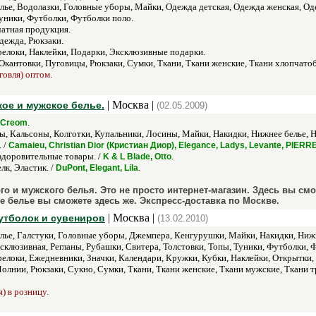
елье, Водолазки, Головные уборы, Майки, Одежда детская, Одежда женская, 
Туники, Футболки, Футболки поло.
чатная продукция.
дежда, Рюкзаки.
елоки, Наклейки, Подарки, Эксклюзивные подарки.
Окантовки, Пуговицы, Рюкзаки, Сумки, Ткани, Ткани женские, Ткани хлопчато
говля) оптом.
| Москва |
кое и мужское белье.
(02.05.2009)
.
Creom
фы, Кальсоны, Колготки, Купальники, Лосины, Майки, Накидки, Нижнее белье, Н
 /
Camaieu, Christian Dior (Кристиан Диор), Elegance, Ladys, Levante, PIER
доровительные товары. /
.
K & L Blade, Otto
к, Эластик. /
.
DuPont, Elegant, Lila
го и мужского белья. Это не просто интернет-магазин. Здесь вы см
 белье вы сможете здесь же. Экспресс-доставка по Москве.
| Москва |
утболок и сувениров
(13.02.2010)
елье, Галстуки, Головные уборы, Джемпера, Кенгурушки, Майки, Накидки, Ниж
клюзивная, Регланы, Рубашки, Свитера, Толстовки, Топы, Туники, Футболки, 
елоки, Ежедневники, Значки, Календари, Кружки, Кубки, Наклейки, Открытки
Молнии, Рюкзаки, Сукно, Сумки, Ткани, Ткани женские, Ткани мужские, Ткани 
) в розницу.