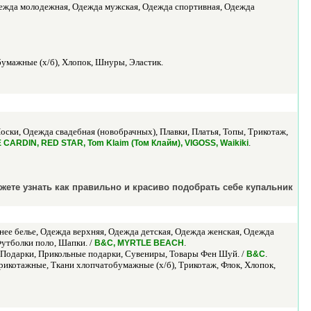
Одежда молодежная, Одежда мужская, Одежда спортивная, Одежда
бумажные (х/б), Хлопок, Шнуры, Эластик.
оски, Одежда свадебная (новобрачных), Плавки, Платья, Топы, Трикотаж,
.
RE CARDIN, RED STAR, Tom Klaim (Том Клайм), VIGOSS, Waikiki
ожете узнать как правильно и красиво подобрать себе купальник
нее белье, Одежда верхняя, Одежда детская, Одежда женская, Одежда
Футболки поло, Шапки. /
.
B&C, MYRTLE BEACH
, Подарки, Прикольные подарки, Сувениры, Товары Фен Шуй. /
.
В&C
трикотажные, Ткани хлопчатобумажные (х/б), Трикотаж, Флок, Хлопок,