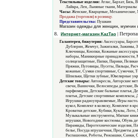
Текстильные изделия:
Атлас, Бархат, Бязь,
Лайкра, Лен, Льняные ткани, Материалы 
Часы:
Женские, Кварцевые, Механические,
Продажа (торговля) в розницу.
Представительства:
Пушкин
Магазин одежды для женщин, мужчин 
8.
| Петропа
Интернет-магазин KazTao
Галантерея, бижутерия:
Аксессуары, Барсетк
Дублерин, Жемчуг, Зажигалки, Зажимы, З
Ключницы, Кнопки, Кожаные аксессуары,
наборы, Маникюрные принадлежности, Мо
солнцезащитные, Папки, Парики, Пеликан
Пряжки, Пуговицы, Пусеты, Пяльцы, Расч
кожаные, Сумки спортивные, Сумочки, Т
Шпильки, Щетки зубные, Ювелирные ук
Детские товары:
Автокресла, Авторские мет
свечи, Ванночки, Велосипеды детские, В
парфюмерия, Детские бальные платья, Де
платья, Детские спортивные комплексы,
Игрушки радиоуправляемые, Игры настоль
кукол, Комплект в коляску, Комплект в 
Кроватки детские, Кубики, Куклы, Лото
Музыкальные инструменты, Мягкие книжк
игрушки, Новогодние костюмы, Обувь де
Пирамиды, Пиротехнические изделия, Пл
белье, Посуда игрушечная, Предметы дл
Распашонки, Роботы, Рюкзашки, Санки, 