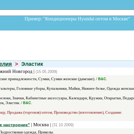
Пример: "Кондиционеры Hyundai оптом в Москв
елия
>
Эластик
жний Новгород |
(15.05.2009)
ские принадлежности, Сумки, Сумки женские (дамские). /
.
В&C
тгальтеры, Головные уборы, Купальники, Майки, Нижнее белье, Одежда женска
елоки, Значки, Кабинетные аксессуары, Календари, Кружки, Открытки, Подарк
к, Эластик. /
.
В&C
ицу, Продажа (торговля) оптом, Производство (изготовление), Создание.
| Москва |
е настроение"
(31.10.2009)
Подростковая одежда, Приколы.