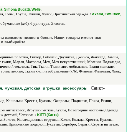
.
a, Simona Bugatti, Welle
я, Топы, Трусы, Туники, Чулки, Эротическая одежда. /
Axami, Ewa Bien,
тобумажные (х/б), Фурнитура, Эластик.
кты женского нижнего белья. Наши товары имеют все
 и выбирайте.
Гардинные полотна, Гипюр, Гобелен, Двунитка, Джинса, Жаккард, Замша,
е ткани, Марля, Матрасы, Мех, Мех искусственный, Молнии, Подкладка,
ческий текстиль, Тик, Ткани, Ткани автомобильные, Ткани женские,
трикотажные, Ткани хлопчатобумажные (х/б), Фланель, Флизелин, Флок,
| Санкт-
я, мужская, детская, игрушки, аксессуары
ца, Кошельки, Кресты, Кулоны, Ожерелья, Подвески, Пояса, Ремни,
ушки антистресс, Игрушки мягкие, Куклы, Новогодние костюмы, Одежда
ж детский, Чепчики. /
.
KITTI (Китти)
, Золото, Коллекционные игрушки, Колье, Кольца, Кресты, Кулоны,
ия, Прикольные подарки, Пуссеты, Серебро, Серьги, Серьги на петле,