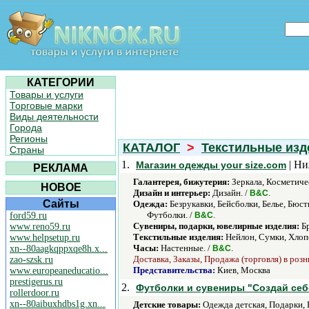
КАТЕГОРИИ
Товары и услуги
Торговые марки
Виды деятельности
Города
Регионы
КАТАЛОГ
>
Текстильные изд
Страны
1.
| Ни
Магазин одежды your size.com
РЕКЛАМА
Галантерея, бижутерия:
Зеркала, Косметиче
НОВОЕ
Дизайн и интерьер:
Дизайн. /
.
В&C
Сайты
Одежда:
Безрукавки, Бейсболки, Белье, Бюс
Футболки. /
.
ford59.ru
В&C
Сувениры, подарки, ювелирные изделия:
Бр
www.reno59.ru
Текстильные изделия:
Нейлон, Сумки, Хлопо
www.helpsetup.ru
Часы:
Настенные. /
.
xn--80aagkqppxqe8h.x...
В&C
Доставка, Заказы, Продажа (торговля) в розн
zao-szsk.ru
Представительства:
Киев, Москва
www.europeaneducatio...
prestigerus.ru
2.
Футболки и сувениры "Создай себ
rollerdoor.ru
xn--80aibuxhdbs1g.xn...
Детские товары:
Одежда детская, Подарки, 