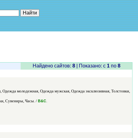
е"
Найдено сайтов:
8
| Показано: c
1
по
8
я, Одежда молодежная, Одежда мужская, Одежда эксклюзивная, Толстовки,
и, Сувениры, Часы. /
.
В&C