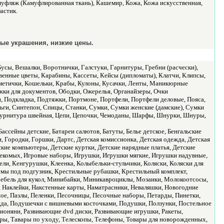
муфляж (Камуфлированная ткань), Кашемир, Кожа, Кожа искусственная,
астик.
ые украшения, низкие цены.
Бусы, Вешалки, Воротнички, Галстуки, Гарнитуры, Гребни (расчески),
твенные цветы, Карабины, Кассеты, Кейсы (дипломаты), Клатчи, Клипсы,
сметички, Кошельки, Крабы, Кулоны, Кусачки, Ленты, Маникюрные
ки для документов, Ободки, Ожерелья, Органайзеры, Очки
и, Подкладка, Подтяжки, Портмоне, Портфели, Портфели деловые, Пояса,
ьги, Синтепон, Спицы, Станки, Сумки, Сумки женские (дамские), Сумки
 Фурнитура швейная, Цепи, Цепочки, Чемоданы, Шарфы, Шнурки, Шнуры,
ссейны детские, Батареи салютов, Батуты, Белье детское, Бенгальские
 Городки, Горшки, Дартс, Детская комиссионка, Детская одежда, Детская
ские компьютеры, Детские куртки, Детские нарядные платья, Детские
секомых, Игровые наборы, Игрушки, Игрушки мягкие, Игрушки надувные,
ли, Кенгурушки, Клеенка, Колыбельки-стульчики, Коляски, Коляски для
Кремы под подгузник, Крестильные рубашки, Крестильный комплект,
Мебель для кукол, Минибайки, Миникавроциклы, Мозаики, Молокоотсосы,
 Наклейки, Накстенные карты, Наматрасники, Неваляшки, Новогодние
ое, Пазлы, Пеленки, Песочницы, Песочные наборы, Петарды, Пинетки,
да, Подушечки с вишневыми косточками, Подушки, Ползунки, Постельное
ионяни, Развивающие dvd диски, Развивающие игрушки, Ракеты,
ры, Тавары по уходу, Телескопы, Телефоны, Товары для новорожденных,