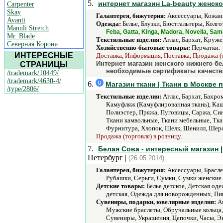
5.
интернет магазин La-beauty женск
Carpenter
Skay
Галантерея, бижутерия:
Аксессуары, Кожаны
Avanti
Одежда:
Белье, Блузки, Бюстгальтеры, Колг
Manuli Stretch
Feba, Gatta, Kinga, Madora, Novella, Sam
Mr. Blade
Текстильные изделия:
Атлас, Бархат, Круже
Северная Корона
Хозяйственно-бытовые товары:
Перчатки.
ИНТЕРЕСНЫЕ
Доставка, Информация, Поставка, Продажа (т
Интернет магазин женского нижнего б
СТРАНИЦЫ
необходимые сертификаты качеств
/trademark/10449/
/trademark/4630-4/
6.
Магазин ткани | Ткани в Москве 
/type/2806/
Текстильные изделия:
Атлас, Бархат, Бахро
Камуфляж (Камуфлированная ткань), Каше
Полиэстер, Пряжа, Пуговицы, Саржа, Син
Ткани камвольные, Ткани мебельные, Тка
Фурнитура, Хлопок, Шелк, Шенилл, Шер
Продажа (торговля) в розницу.
7.
Белая Сова - интересный магазин |
Петербург |
(26.05.2014)
Галантерея, бижутерия:
Аксессуары, Браслет
Рубашки, Серьги, Сумки, Сумки женские
Детские товары:
Белье детское, Детская од
детская, Одежда для новорожденных, Пи
Сувениры, подарки, ювелирные изделия:
Ам
Мужские браслеты, Обручальные кольца, 
Сувениры, Украшения, Цепочки, Часы, Э