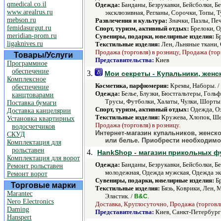
qmedical.co.il
Одежда:
Банданы, Безрукавки, Бейсболки, Б
www.arealrus.ru
эксклюзивная, Регланы, Сорочки, Топы, 
mebson.ru
Развлечения и культура:
Значки, Пазлы, Пе
femidasurgut.ru
Спорт, туризм, активный отдых:
Брелоки, О
meridian-prom.ru
Сувениры, подарки, ювелирные изделия:
Бр
ligaknives.ru
Текстильные изделия:
Лен, Льняные ткани, 
Продажа (торговля) в розницу, Продажа (тор
Товары/Услуги
Представительства:
Киев
Программное
обеспечение
3.
Мои секреты - Купальники, женс
Комплексное
Косметика, парфюмерия:
Кремы, Наборы. /
обеспечение
Одежда:
Белье, Блузки, Бюстгальтеры, Голь
канцтоварами
Трусы, Футболки, Халаты, Чулки, Шорты.
Поставка бумаги
Спорт, туризм, активный отдых:
Одежда, Оз
Доставка канцелярии
Текстильные изделия:
Кружева, Хлопок, Шел
Установка квартирных
Продажа (торговля) в розницу.
водосчетчиков
Интернет-магазин купальников, женско
СКУД
или белье. Приобрести необходимое
Комплектация для
рольставен
4.
HankShop - магазин прикольных ф
Комплектация для ворот
Одежда:
Банданы, Безрукавки, Бейсболки, Б
Ремонт рольставен
молодежная, Одежда мужская, Одежда экс
Ремонт ворот
Сувениры, подарки, ювелирные изделия:
Бр
Торговые марки
Текстильные изделия:
Бязь, Коврики, Лен, 
Marantec
Эластик. /
.
В&C
Nero Electronics
Доставка, Круглосуточно, Продажа (торговля
Daming
Представительства:
Киев, Санкт-Петербург
Hanspert