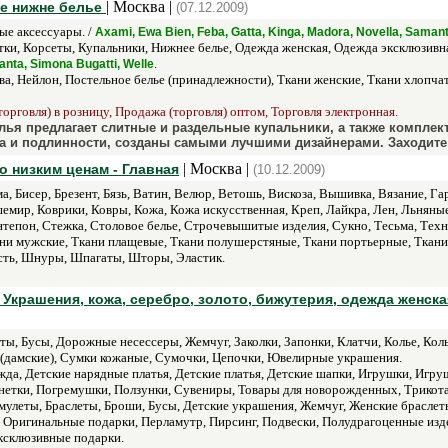
| Москва |
ое нижне белье
(07.12.2009)
е аксессуары. /
Axami, Ewa Bien, Feba, Gatta, Kinga, Madora, Novella, Samant
отки, Корсеты, Купальники, Нижнее белье, Одежда женская, Одежда эксклюзивна
.
anta, Simona Bugatti, Welle
ва, Нейлон, Постельное белье (принадлежности), Ткани женские, Ткани хлопча
орговля) в розницу, Продажа (торговля) оптом, Торговля электронная.
елья предлагает слитные и раздельные купальники, а также компле
а и подлинности, созданы самыми лучшими дизайнерами. Заходите
| Москва |
по низким ценам - Главная
(10.12.2009)
ма, Бисер, Брезент, Бязь, Ватин, Велюр, Ветошь, Вискоза, Вышивка, Вязание, 
мир, Коврики, Ковры, Кожа, Кожа искусственная, Креп, Лайкра, Лен, Льняны
тепон, Стежка, Столовое белье, Строчевышитые изделия, Сукно, Тесьма, Техни
ни мужские, Ткани плащевые, Ткани полушерстяные, Ткани портьерные, Ткани 
сть, Шнуры, Шпагаты, Шторы, Эластик.
 Украшения, кожа, серебро, золото, бижутерия, одежда женска
ы, Бусы, Дорожные несессеры, Жемчуг, Заколки, Запонки, Клатчи, Колье, Коль
 (дамские), Сумки кожаные, Сумочки, Цепочки, Ювелирные украшения.
ежда, Детские нарядные платья, Детские платья, Детские шапки, Игрушки, Игр
нетки, Погремушки, Ползунки, Сувениры, Товары для новорожденных, Трикота
улеты, Браслеты, Броши, Бусы, Детские украшения, Жемчуг, Женские браслеты
Оригинальные подарки, Перламутр, Пирсинг, Подвески, Полудрагоценные издел
ксклюзивные подарки.