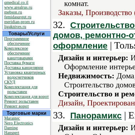
комнат.
qmedical.co.il
www.arealrus.ru
Заказы, Производство 
mebson.ru
femidasurgut.ru
meridian-prom.ru
32.
Строительство
ligaknives.ru
домов, ремонтно-о
Товары/Услуги
Программное
| Толь
оформление
обеспечение
Комплексное
обеспечение
Дизайн и интерьер:
И
канцтоварами
Поставка бумаги
Оформление интерье
Доставка канцелярии
Установка квартирных
Недвижимость:
Дома,
водосчетчиков
СКУД
Строительство домов
Комплектация для
рольставен
Строительство и рем
Комплектация для ворот
Дизайн, Проектировани
Ремонт рольставен
Ремонт ворот
33.
| Е
Торговые марки
Панорамикс
Marantec
Nero Electronics
Дизайн и интерьер:
И
Daming
Hanspert