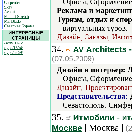
Офисы, Оформление 
Carpenter
Skay
Реклама и маркетинг
Avanti
Manuli Stretch
Туризм, отдых и спор
Mr. Blade
Северная Корона
виртуальных туров.
ИНТЕРЕСНЫЕ
Дизайн, Заказы, Изгот
СТРАНИЦЫ
/activ/11-5/
34.
AV Architects
/type/1804/
/type/3269/
(07.05.2009)
Дизайн и интерьер:
Д
Офисы, Оформление 
Дизайн, Проектировани
Представительства:
Д
Севастополь, Симфе
35.
Итмобили - ит
| Москва |
Москве
(