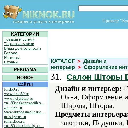
Пример: "К
КАТЕГОРИИ
Товары и услуги
Торговые марки
Виды деятельности
Города
Регионы
КАТАЛОГ
>
Дизайн и
Страны
интерьер
>
Оформление ин
РЕКЛАМА
31.
Салон Шторы 
НОВОЕ
Сайты
Дизайн и интерьер:
Г
ford59.ru
www.reno59.ru
Окна, Оформление и
www.helpsetup.ru
xn--80aagkqppxqe8h.x...
Ширмы, Шторы.
zao-szsk.ru
www.europeaneducatio...
Предметы интерьера
prestigerus.ru
завертки, Подушки,
rollerdoor.ru
xn--80aibuxhdbs1g.xn...