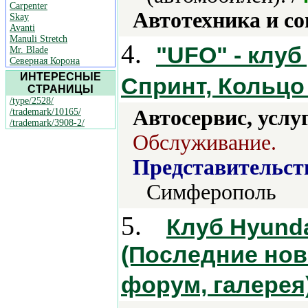
Carpenter
Автотехника и с
Skay
Avanti
Manuli Stretch
4.
"UFO" - клуб
Mr. Blade
Северная Корона
ИНТЕРЕСНЫЕ
Спринт, Кольц
СТРАНИЦЫ
/type/2528/
Автосервис, услу
/trademark/10165/
/trademark/3908-2/
Обслуживание.
Представительст
Симферополь
5.
Клуб Hyundai
(Последние нов
форум, галерея