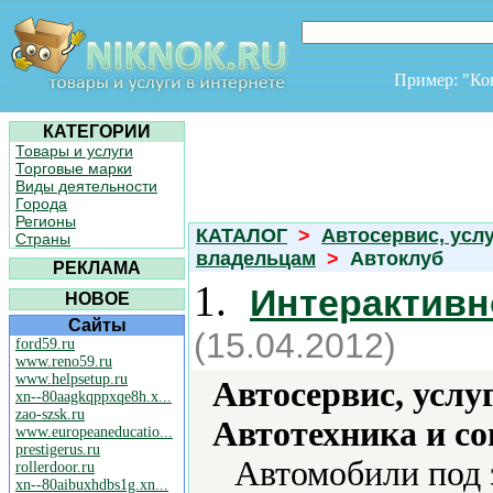
Пример: "К
КАТЕГОРИИ
Товары и услуги
Торговые марки
Виды деятельности
Города
Регионы
КАТАЛОГ
>
Автосервис, усл
Страны
владельцам
>
Автоклуб
РЕКЛАМА
1.
Интерактивн
НОВОЕ
Сайты
(15.04.2012)
ford59.ru
www.reno59.ru
www.helpsetup.ru
Автосервис, услу
xn--80aagkqppxqe8h.x...
zao-szsk.ru
Автотехника и с
www.europeaneducatio...
prestigerus.ru
Автомобили под 
rollerdoor.ru
xn--80aibuxhdbs1g.xn...