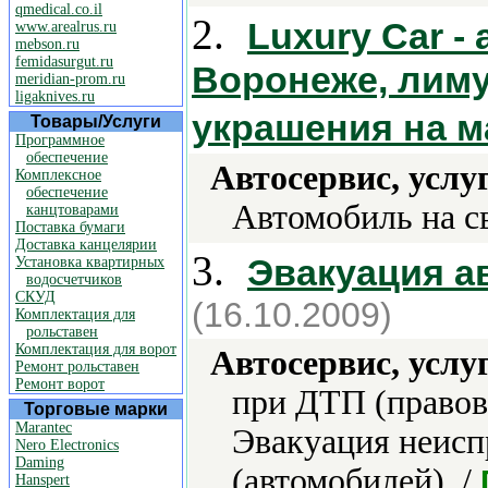
qmedical.co.il
2.
Luxury Car -
www.arealrus.ru
mebson.ru
femidasurgut.ru
Воронеже, лиму
meridian-prom.ru
ligaknives.ru
украшения на 
Товары/Услуги
Программное
обеспечение
Автосервис, услу
Комплексное
обеспечение
Автомобиль на св
канцтоварами
Поставка бумаги
Доставка канцелярии
3.
Эвакуация а
Установка квартирных
водосчетчиков
СКУД
(16.10.2009)
Комплектация для
рольставен
Комплектация для ворот
Автосервис, услу
Ремонт рольставен
Ремонт ворот
при ДТП (правов
Торговые марки
Marantec
Эвакуация неисп
Nero Electronics
Daming
(автомобилей). /
Hanspert