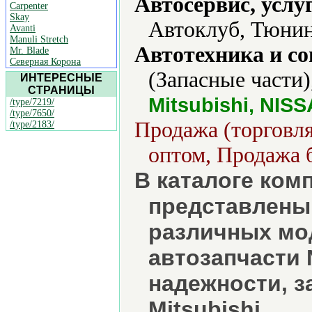
Автосервис, услу
Carpenter
Skay
Автоклуб, Тюнин
Avanti
Manuli Stretch
Автотехника и с
Mr. Blade
Северная Корона
(Запасные части)
ИНТЕРЕСНЫЕ
СТРАНИЦЫ
Mitsubishi, NISS
/type/7219/
/type/7650/
Продажа (торговля
/type/2183/
оптом, Продажа б
В каталоге ком
представлены 
различных мо
автозапчасти 
надежности, з
Mitsubishi.