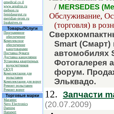
qmedical.co.il
/
MERSEDES (Ме
www.arealrus.ru
mebson.ru
Обслуживание, Ос
femidasurgut.ru
meridian-prom.ru
ligaknives.ru
(торговля) в роз
Товары/Услуги
Сверхкомпактн
Программное
обеспечение
Комплексное
Smart (Смарт) 
обеспечение
канцтоварами
автомобилях S
Поставка бумаги
Доставка канцелярии
Фотогалерея а
Установка квартирных
водосчетчиков
СКУД
форум. Продаж
Комплектация для
рольставен
Эльквадо.
Комплектация для ворот
Ремонт рольставен
Ремонт ворот
12.
Запчасти m
Торговые марки
Marantec
(20.07.2009)
Nero Electronics
Daming
Hanspert