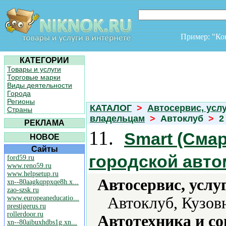
Пример: "К
КАТЕГОРИИ
Товары и услуги
Торговые марки
Виды деятельности
Города
Регионы
КАТАЛОГ
>
Автосервис, усл
Страны
владельцам
>
Автоклуб
>
2
РЕКЛАМА
11.
Smart (Сма
НОВОЕ
Сайты
городской авт
ford59.ru
www.reno59.ru
www.helpsetup.ru
Автосервис, услу
xn--80aagkqppxqe8h.x...
zao-szsk.ru
www.europeaneducatio...
Автоклуб, Кузов
prestigerus.ru
rollerdoor.ru
Автотехника и с
xn--80aibuxhdbs1g.xn...