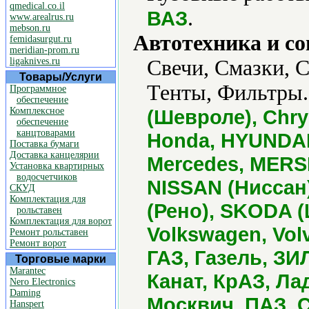
qmedical.co.il
.
ВАЗ
www.arealrus.ru
mebson.ru
Автотехника и с
femidasurgut.ru
meridian-prom.ru
ligaknives.ru
Свечи, Смазки, С
Товары/Услуги
Тенты, Фильтры.
Программное
обеспечение
Комплексное
(Шевроле), Chry
обеспечение
канцтоварами
Honda, HYUNDAI 
Поставка бумаги
Доставка канцелярии
Mercedes, MERSE
Установка квартирных
водосчетчиков
NISSAN (Ниссан
СКУД
Комплектация для
(Рено), SKODA (
рольставен
Комплектация для ворот
Volkswagen, Vol
Ремонт рольставен
Ремонт ворот
ГАЗ, Газель, ЗИ
Торговые марки
Marantec
Канат, КрАЗ, Ла
Nero Electronics
Daming
Москвич, ПАЗ, С
Hanspert