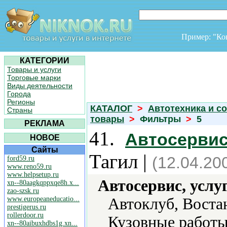
Пример: "К
КАТЕГОРИИ
Товары и услуги
Торговые марки
Виды деятельности
Города
Регионы
КАТАЛОГ
>
Автотехника и с
Страны
товары
>
Фильтры
>
5
РЕКЛАМА
41.
Автосервис
НОВОЕ
Сайты
Тагил |
(12.04.20
ford59.ru
www.reno59.ru
www.helpsetup.ru
Автосервис, услу
xn--80aagkqppxqe8h.x...
zao-szsk.ru
www.europeaneducatio...
Автоклуб, Воста
prestigerus.ru
rollerdoor.ru
Кузовные работы,
xn--80aibuxhdbs1g.xn...