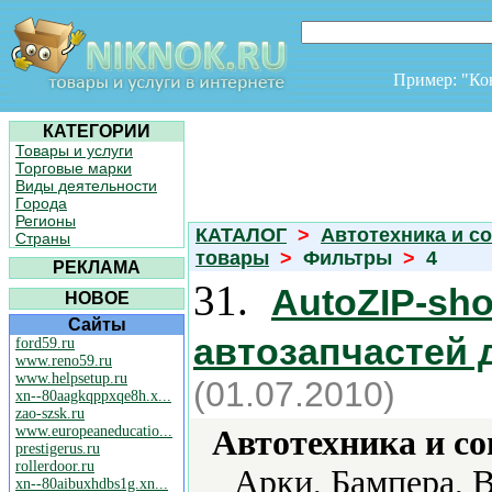
Пример: "К
КАТЕГОРИИ
Товары и услуги
Торговые марки
Виды деятельности
Города
Регионы
КАТАЛОГ
>
Автотехника и с
Страны
товары
>
Фильтры
>
4
РЕКЛАМА
31.
AutoZIP-sh
НОВОЕ
Сайты
автозапчастей 
ford59.ru
www.reno59.ru
www.helpsetup.ru
(01.07.2010)
xn--80aagkqppxqe8h.x...
zao-szsk.ru
www.europeaneducatio...
Автотехника и с
prestigerus.ru
rollerdoor.ru
Арки, Бампера, 
xn--80aibuxhdbs1g.xn...