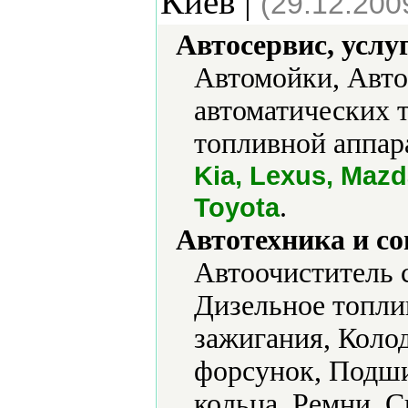
Киев |
(29.12.200
Автосервис, услу
Автомойки, Авто
автоматических 
топливной аппар
Kia, Lexus, Mazd
.
Toyota
Автотехника и с
Автоочиститель 
Дизельное топли
зажигания, Коло
форсунок, Подш
кольца, Ремни, С