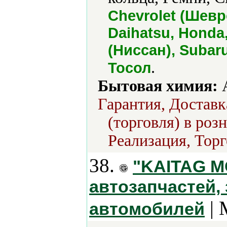
Chevrolet (Шев
Daihatsu, Honda
(Ниссан), Subar
.
Тосол
Бытовая химия:
А
Гарантия, Доставк
(торговля) в роз
Реализация, Торг
38.
"KAITAG M
автозапчастей,
| 
автомобилей