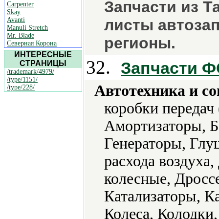
Запчасти из Т
Carpenter
Skay
Avanti
листы автозап
Manuli Stretch
Mr. Blade
регионы.
Северная Корона
ИНТЕРЕСНЫЕ
32.
Запчасти 
СТРАНИЦЫ
/trademark/4979/
/type/1151/
Автотехника и с
/type/228/
коробки передач
Амортизаторы, Б
Генераторы, Глу
расхода воздуха,
колесные, Дроссе
Катализаторы, К
Колeса, Колодки