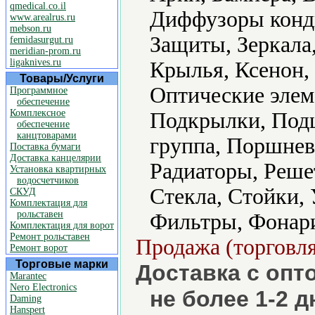
qmedical.co.il
Диффузоры конди
www.arealrus.ru
mebson.ru
Защиты, Зеркала
femidasurgut.ru
meridian-prom.ru
ligaknives.ru
Крылья, Ксенон,
Товары/Услуги
Оптические элем
Программное
обеспечение
Комплексное
Подкрылки, Под
обеспечение
канцтоварами
группа, Поршнев
Поставка бумаги
Доставка канцелярии
Радиаторы, Реше
Установка квартирных
водосчетчиков
Стекла, Стойки, 
СКУД
Комплектация для
рольставен
Фильтры, Фонар
Комплектация для ворот
Ремонт рольставен
Продажа (торговля
Ремонт ворот
Торговые марки
Доставка с опт
Marantec
Nero Electronics
не более 1-2 
Daming
Hanspert