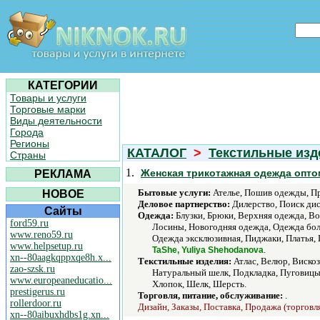
КАТЕГОРИИ
Товары и услуги
Торговые марки
Виды деятельности
Города
Регионы
КАТАЛОГ
>
Текстильные изд
Страны
1.
Женская трикотажная одежда опто
РЕКЛАМА
Бытовые услуги:
Ателье, Пошив одежды, Пр
НОВОЕ
Деловое партнерство:
Дилерство, Поиск дис
Сайты
Одежда:
Блузки, Брюки, Верхняя одежда, В
ford59.ru
Лосины, Новогодняя одежда, Одежда бол
www.reno59.ru
Одежда эксклюзивная, Пиджаки, Платья, 
www.helpsetup.ru
.
TaShe, Yuliya Shehodanova
xn--80aagkqppxqe8h.x...
Текстильные изделия:
Атлас, Велюр, Вискоз
zao-szsk.ru
Натуральный шелк, Подкладка, Пуговицы,
www.europeaneducatio...
Хлопок, Шелк, Шерсть.
prestigerus.ru
Торговля, питание, обслуживание:
.
rollerdoor.ru
Дизайн, Заказы, Поставка, Продажа (торговля
xn--80aibuxhdbs1g.xn...