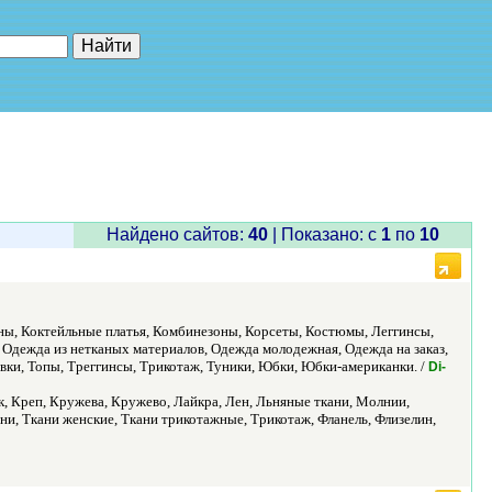
е"
Найдено сайтов:
40
| Показано: c
1
по
10
ны, Коктейльные платья, Комбинезоны, Корсеты, Костюмы, Леггинсы,
Одежда из нетканых материалов, Одежда молодежная, Одежда на заказ,
вки, Топы, Треггинсы, Трикотаж, Туники, Юбки, Юбки-американки. /
Di-
, Креп, Кружева, Кружево, Лайкра, Лен, Льняные ткани, Молнии,
ни, Ткани женские, Ткани трикотажные, Трикотаж, Фланель, Флизелин,