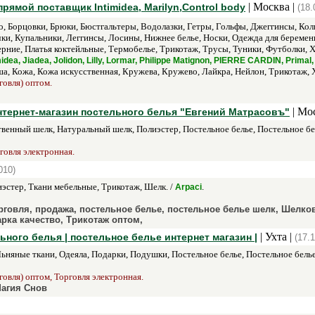
| Москва |
прямой поставщик Intimidea, Marilyn,Control body
(18.
ро, Борцовки, Брюки, Бюстгальтеры, Водолазки, Гетры, Гольфы, Джеггинсы, К
ки, Купальники, Леггинсы, Лосины, Нижнее белье, Носки, Одежда для береме
ерние, Платья коктейльные, Термобелье, Трикотаж, Трусы, Туники, Футболки, 
dea, Jiadea, Jolidon, Lilly, Lormar, Philippe Matignon, PIERRE CARDIN, Primal, 
а, Кожа, Кожа искусственная, Кружева, Кружево, Лайкра, Нейлон, Трикотаж, 
говля) оптом.
| Мо
нтернет-магазин постельного белья "Евгений Матрасовъ"
твенный шелк, Натуральный шелк, Полиэстер, Постельное белье, Постельное бе
говля электронная.
010)
иэстер, Ткани мебельные, Трикотаж, Шелк. /
.
Arpaci
 торговля, продажа, постельное белье, постельное белье шелк, Шелково
арка качество, Трикотаж оптом,
| Ухта |
ьного белья | постельное белье интернет магазин |
(17.
Льняные ткани, Одеяла, Подарки, Подушки, Постельное белье, Постельное белье
говля) оптом, Торговля электронная.
Магия Снов