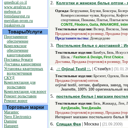
qmedical.co.il
2.
Колготки и женское белье оптом - 
www.arealrus.ru
Одежда:
Безрукавки, Блузки, Боксеры, Боле
mebson.ru
Компрессионные чулки, Корсеты, Кофточ
femidasurgut.ru
спортивная, Пижамы, Платья, Платья веч
meridian-prom.ru
CONTE, Filodoro, Gatta, INNAMORE, Intimi
ligaknives.ru
Текстильные изделия:
Велюр, Вискоза, Замш
Товары/Услуги
Продажа (торговля) в розницу, Продажа (тор
Программное
Представительства:
Домодедово
обеспечение
3.
Постельное белье с доставкой : И
Комплексное
обеспечение
Текстильные изделия:
Бамбук, Бязь, Искусс
канцтоварами
Шелк. /
.
Fashion & Design, First Choice
Поставка бумаги
Доставка, Продажа (торговля) в розницу, Тор
Доставка канцелярии
4.
| Стамбул |
Установка квартирных
.:: Orjinal Textil ::.
(31.01.2
водосчетчиков
Текстильные изделия:
Брезент, Одеяла, Пол
СКУД
Продажа (торговля) оптом.
Комплектация для
orjinal textil, оптам, фабрика, завод,
рольставен
Jeanette, 100% 100 оригинальный м
Комплектация для ворот
5.
Ремонт рольставен
постельное белье | магазин постел
Ремонт ворот
Текстильные изделия:
Бязь, Жаккард, Лен, 
Торговые марки
.
АртДизайн, ТексДизайн
Marantec
Продажа (торговля) в розницу, Продажа (тор
Nero Electronics
Интернет магазин постельного белья 
Daming
6.
| Москва |
Спящая Фея
(21.09.2009)
Hanspert