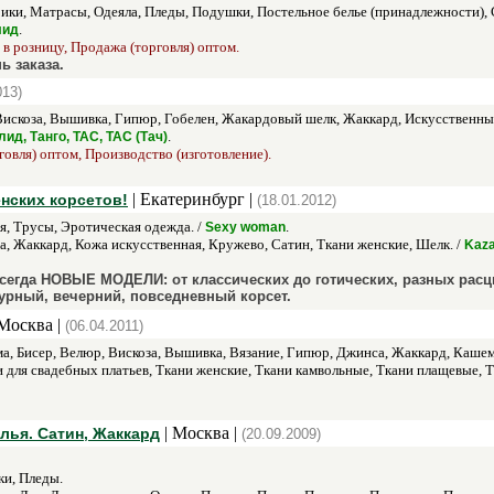
ики, Матрасы, Одеяла, Пледы, Подушки, Постельное белье (принадлежности), 
.
лид
 в розницу, Продажа (торговля) оптом.
ь заказа.
013)
 Вискоза, Вышивка, Гипюр, Гобелен, Жакардовый шелк, Жаккард, Искусственный
.
йлид, Танго, ТАС, ТАС (Тач)
говля) оптом, Производство (изготовление).
| Екатеринбург |
енских корсетов!
(18.01.2012)
, Трусы, Эротическая одежда. /
.
Sexy woman
, Жаккард, Кожа искусственная, Кружево, Сатин, Ткани женские, Шелк. /
Kaza
всегда НОВЫЕ МОДЕЛИ: от классических до готических, разных расц
урный, вечерний, повседневный корсет.
Москва |
(06.04.2011)
ма, Бисер, Велюр, Вискоза, Вышивка, Вязание, Гипюр, Джинса, Жаккард, Каше
ни для свадебных платьев, Ткани женские, Ткани камвольные, Ткани плащевые
| Москва |
лья. Сатин, Жаккард
(20.09.2009)
и, Пледы.