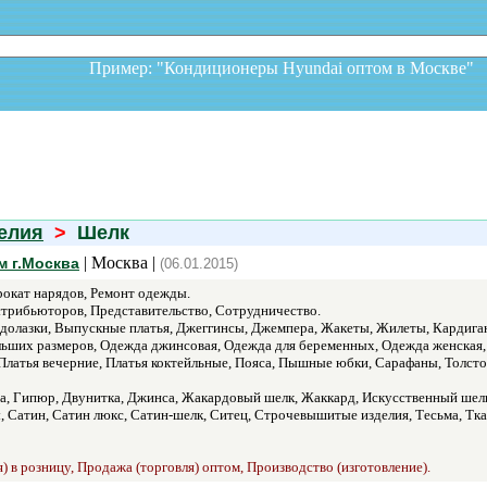
Пример: "Кондиционеры Hyundai оптом в Москв
елия
>
Шелк
| Москва |
м г.Москва
(06.01.2015)
окат нарядов, Ремонт одежды.
трибьюторов, Представительство, Сотрудничество.
одолазки, Выпускные платья, Джеггинсы, Джемпера, Жакеты, Жилеты, Кардига
ьших размеров, Одежда джинсовая, Одежда для беременных, Одежда женская, 
Платья вечерние, Платья коктейльные, Пояса, Пышные юбки, Сарафаны, Толсто
а, Гипюр, Двунитка, Джинса, Жакардовый шелк, Жаккард, Искусственный шелк
 Сатин, Сатин люкс, Сатин-шелк, Ситец, Строчевышитые изделия, Тесьма, Тка
) в розницу, Продажа (торговля) оптом, Производство (изготовление).