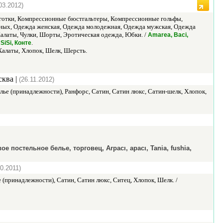
03.2012)
олготки, Компрессионные бюстгальтеры, Компрессионные гольфы,
нных, Одежда женская, Одежда молодежная, Одежда мужская, Одежда
Халаты, Чулки, Шорты, Эротическая одежда, Юбки. /
Amarea, Baci,
.
SiSi, Конте
Халаты, Хлопок, Шелк, Шерсть.
сква |
(26.11.2012)
лье (принадлежности), Ранфорс, Сатин, Сатин люкс, Сатин-шелк, Хлопок,
е постельное белье, торговец, Arpacı, apacı, Tania, fushia,
10.2011)
 (принадлежности), Сатин, Сатин люкс, Ситец, Хлопок, Шелк. /