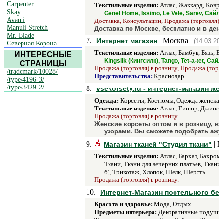
Carpenter
Текстильные изделия:
Атлас, Жаккард, Ковр
Skay
Genel Home, Issimo, Le Vele, Sarev, Сай
Avanti
Доставка, Консультации, Продажа (торговля)
Manuli Stretch
Доставка по Москве, бесплатно и в ден
Mr. Blade
7.
| Москва |
Интернет магазин
(14.03.2
Северная Корона
Текстильные изделия:
Атлас, Бамбук, Бязь,
ИНТЕРЕСНЫЕ
Kingsilk (Кингсилк), Tango, Tet-a-tet, Са
СТРАНИЦЫ
Продажа (торговля) в розницу, Продажа (тор
/trademark/10028/
Представительства:
Краснодар
/type/4196-3/
/type/3429-2/
8.
vsekorsety.ru - интернет-магазин ж
Одежда:
Корсеты, Костюмы, Одежда женская
Текстильные изделия:
Атлас, Гипюр, Джинса
Продажа (торговля) в розницу.
Женские корсеты оптом и в розницу, 
узорами. Вы сможете подобрать аж
9.
| 
Магазин тканей "Студия ткани"
Текстильные изделия:
Атлас, Бархат, Бахро
Ткани, Ткани для вечерних платьев, Тка
б), Трикотаж, Хлопок, Шелк, Шерсть.
Продажа (торговля) в розницу.
10.
Интернет-Магазин постельного бе
Красота и здоровье:
Мода, Отдых.
Предметы интерьера:
Декоративные подушк