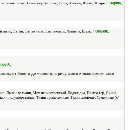
Столовое белье, Ткани портьерные, Тюль, Хлопок, Шелк, Шторы. /
Dophia,
 шелк, Сатин, Сатин люкс, Сатин-шелк, Фланель, Шелк. /
Kingsilk,
.
nov.A.
веток: от белого до черного, с рисунками и всевозможными
мир, Льняные ткани, Мех искусственный, Подкладка, Полиэстер, Сукно,
, Ткани полушерстяные, Ткани трикотажные, Ткани хлопчатобумажные (х/