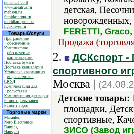
qmedical.co.il
детская, Песочн
www.arealrus.ru
mebson.ru
femidasurgut.ru
новорожденных, 
meridian-prom.ru
ligaknives.ru
FERETTI, Graco,
Товары/Услуги
Программное
Продажа (торговля
обеспечение
Комплексное
2.
обеспечение
ДСКспорт - 
канцтоварами
Поставка бумаги
Доставка канцелярии
спортивного иг
Установка квартирных
водосчетчиков
Москва |
(24.08.
СКУД
Комплектация для
рольставен
Детские товары:
Комплектация для ворот
Ремонт рольставен
Ремонт ворот
площадки, Детск
Торговые марки
спортивные, Каче
Marantec
Nero Electronics
Daming
ЗИСО (Завод иг
Hanspert