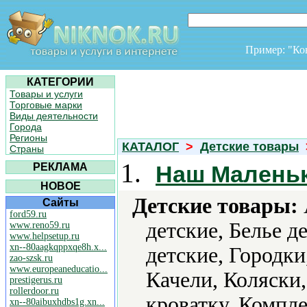
Пример: "К
КАТЕГОРИИ
Товары и услуги
Торговые марки
Виды деятельности
Города
Регионы
КАТАЛОГ
>
Детские товары
Страны
1.
РЕКЛАМА
Наш Малень
НОВОЕ
Детские товары:
Сайты
ford59.ru
детские, Белье д
www.reno59.ru
www.helpsetup.ru
xn--80aagkqppxqe8h.x...
детские, Городк
zao-szsk.ru
www.europeaneducatio...
Качели, Коляски,
prestigerus.ru
rollerdoor.ru
кроватку, Компл
xn--80aibuxhdbs1g.xn...