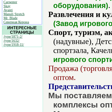
Carpenter
.
оборудования)
Skay
Avanti
Развлечения и ку
Manuli Stretch
Mr. Blade
(Завод игровог
Северная Корона
ИНТЕРЕСНЫЕ
Спорт, туризм, а
СТРАНИЦЫ
/type/1871-2/
(надувные), Детс
/type/1632/
/type/1918-11/
спортзала, Качел
игрового спорт
Продажа (торговля
оптом.
Представительст
Мы поставляем
комплексы опт