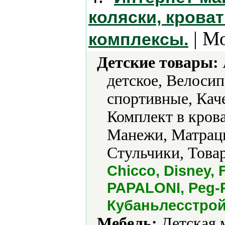
коляски, крова
| Мо
комплексы.
Детские товары:
детское, Велоси
спортивные, Каче
Комплект в крова
Манежи, Матрацы
Стульчики, Това
Chicco, Disney, 
PAPALONI, Peg-P
Кубаньлесстрой
Мебель:
Детская 