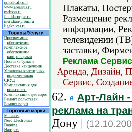
qmedical.co.il
Плакаты, Постер
www.arealrus.ru
mebson.ru
Размещение рекл
femidasurgut.ru
meridian-prom.ru
ligaknives.ru
информации, Рек
Товары/Услуги
телевидении (ТВ
Программное
обеспечение
Комплексное
заставки, Фирме
обеспечение
канцтоварами
Реклама Сервис
Поставка бумаги
Доставка канцелярии
Аренда, Дизайн, П
Установка квартирных
водосчетчиков
Сервис, Создание
СКУД
Комплектация для
рольставен
62.
Арт-Лайн 
Комплектация для ворот
Ремонт рольставен
Ремонт ворот
реклама на тр
Торговые марки
Marantec
Дону |
Nero Electronics
(12.10.200
Daming
Hanspert