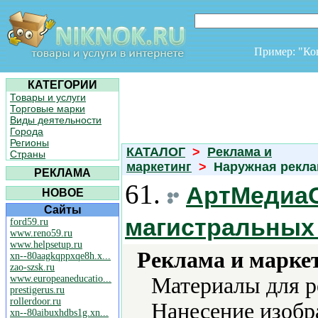
Пример: "К
КАТЕГОРИИ
Товары и услуги
Торговые марки
Виды деятельности
Города
Регионы
КАТАЛОГ
>
Реклама и
Страны
маркетинг
>
Наружная рекл
РЕКЛАМА
61.
АртМедиаС
НОВОЕ
Сайты
магистральных
ford59.ru
www.reno59.ru
www.helpsetup.ru
Реклама и марке
xn--80aagkqppxqe8h.x...
zao-szsk.ru
www.europeaneducatio...
Материалы для 
prestigerus.ru
rollerdoor.ru
Нанесение изобр
xn--80aibuxhdbs1g.xn...