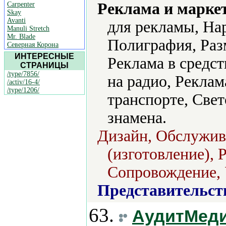
Реклама и марке
Carpenter
Skay
Avanti
для рекламы, На
Manuli Stretch
Mr. Blade
Полиграфия, Раз
Северная Корона
ИНТЕРЕСНЫЕ
Реклама в средс
СТРАНИЦЫ
/type/7856/
на радио, Реклам
/activ/16-4/
/type/1206/
транспорте, Свет
знамена.
Дизайн, Обслужив
(изготовление), 
Сопровождение, 
Представительст
63.
АудитМедиа