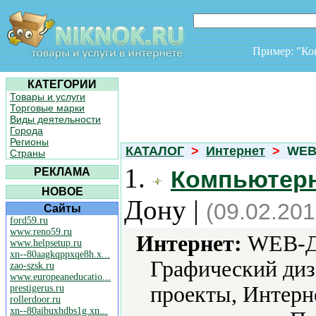
Пример: "К
КАТЕГОРИИ
Товары и услуги
Торговые марки
Виды деятельности
Города
Регионы
КАТАЛОГ
>
Интернет
>
WEB-
Страны
1.
РЕКЛАМА
Компьютер
НОВОЕ
Дону |
(09.02.201
Сайты
ford59.ru
www.reno59.ru
Интернет:
WEB-Ди
www.helpsetup.ru
xn--80aagkqppxqe8h.x...
Графический диз
zao-szsk.ru
www.europeaneducatio...
проекты, Интерн
prestigerus.ru
rollerdoor.ru
xn--80aibuxhdbs1g.xn...