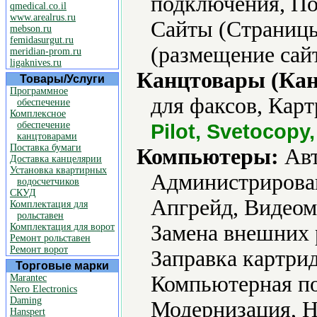
подключения, По
qmedical.co.il
www.arealrus.ru
Сайты (Страницы
mebson.ru
femidasurgut.ru
(размещение сайт
meridian-prom.ru
ligaknives.ru
Канцтовары (Кан
Товары/Услуги
Программное
для факсов, Карт
обеспечение
Комплексное
обеспечение
Pilot, Svetocopy
канцтоварами
Поставка бумаги
Компьютеры:
Авт
Доставка канцелярии
Установка квартирных
Администрирова
водосчетчиков
СКУД
Апгрейд, Видеом
Комплектация для
рольставен
Замена внешних 
Комплектация для ворот
Ремонт рольставен
Ремонт ворот
Заправка картри
Торговые марки
Компьютерная по
Marantec
Nero Electronics
Daming
Модернизация, Н
Hanspert