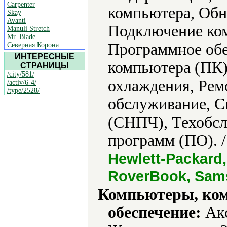
Carpenter
компьютера, Обн
Skay
Avanti
Подключение ко
Manuli Stretch
Mr. Blade
Программное обе
Северная Корона
ИНТЕРЕСНЫЕ
компьютера (ПК)
СТРАНИЦЫ
/city/581/
охлаждения, Рем
/activ/6-4/
/type/2528/
обслуживание, С
(СНПЧ), Техобсл
программ (ПО). 
Hewlett-Packard, 
RoverBook, Sams
Компьютеры, ко
обеспечение:
Акс