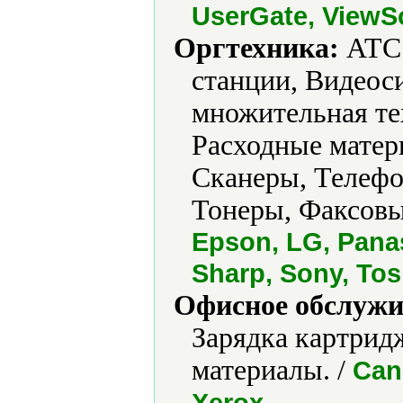
UserGate, ViewS
Оргтехника:
АТС 
станции, Видеос
множительная те
Расходные матер
Сканеры, Телефо
Тонеры, Факсовы
Epson, LG, Pana
Sharp, Sony, Tos
Офисное обслужи
Зарядка картрид
материалы. /
Can
.
Xerox