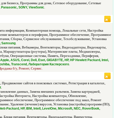
ля бизнеса, Программы для дома, Сетевое оборудование, Сетевые
.
h, Panasonic, SONY, ViewSonic
ита информации, Компьютерная помощь, Локальные сети, Настройка
ючение компьютеров и периферии, Программное обеспечение, Программное
питания, Сборка, Сервисное обслуживание, Техобслуживание, Установка
.
P, Samsung
Блоки питания, Вебкамеры, Вентиляторы, Видеоадаптеры, Видеокарты,
са, Маршрутизаторы (роутеры), Материнские платы, Медиаплееры,
буки, Операционные системы, Память, Переходники, Периферия,
Apple, ASUS, Corel, Dell, Eset, GIGABYTE, HP, HP Hewlett Packard, Intel,
.
 Toshiba, Transcend, Лаборатория Касперского
родажа б/у, Ремонт, Сервис.
 Продвижение сайтов в поисковых системах, Регистрация в каталогах,
.
t
ановление данных, Замена внешних разъемов, Замена картриджей,
астройка Интернета, Настройка компьютера, Обновление,
граммное обеспечение, Программное обеспечение под заказ, Ремонт
ние, Удаление (лечение) вирусов, Установка (настройка) программ (ПО),
wlett-Packard, HP, IBM, Intell, LevelOne, Microsoft, NEC, RoverBook,
ы, Блоки питания, Вентиляторы, Видеоадаптеры, Винчестеры,