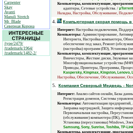
Carpenter
Компьютеры, комплектующие, программно
Skay
адаптеры, Сетевые устройства. /
µTorren
Avanti
Наладка, Настройка, Обслуживание, Подключе
Manuli Stretch
4.
Mr. Blade
Компьютерная скорая помощь в
Северная Корона
Интернет:
Настройка подключения, Поддерж
ИНТЕРЕСНЫЕ
Компьютеры:
Администрирование, Антивиру
СТРАНИЦЫ
Интернета, Настройка компьютера, Обно
/type/2479/
обеспечение под заказ, Ремонт (обслужи
/trademark/1964/
(настройка) программ (ПО), Установка (п
/trademark/1482-2/
Компьютеры, комплектующие, программно
Винчестеры, Жесткие диски, Звуковые к
Многофункциональные устройства (МФУ)
Приводы, Принтеры, Программы, Процесс
Kaspersky, Kingmax, Kingston, Lenovo, 
Настройка, Обеспечение, Обслуживание, Осна
5.
Компания Северный Медведь - Nort
Интернет:
Анализ сайтов онлайн, Базы данны
Регистрация доменов, Системы управлени
Компьютеры:
Автоматизация предприятий, 
Заправка картриджей, Защита информаци
Первоначальная настройка, Переустанов
(обслуживание) компьютера (ПК), Ремонт
Установка (переустановка) Windows, Эле
Samsung, Sony, Sunrise, Toshiba, TP-Lin
Компьютеры, комплектующие, программно