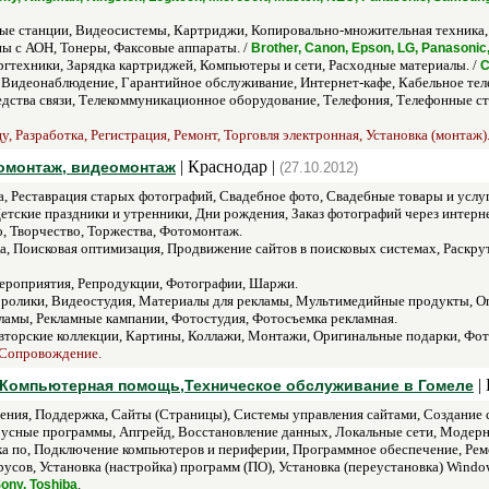
е станции, Видеосистемы, Картриджи, Копировально-множительная техника,
ы с АОН, Тонеры, Факсовые аппараты. /
Brother, Canon, Epson, LG, Panasonic
ргтехники, Зарядка картриджей, Компьютеры и сети, Расходные материалы. /
C
Видеонаблюдение, Гарантийное обслуживание, Интернет-кафе, Кабельное тел
едства связи, Телекоммуникационное оборудование, Телефония, Телефонные ст
, Разработка, Регистрация, Ремонт, Торговля электронная, Установка (монтаж)
| Краснодар |
томонтаж, видеомонтаж
(27.10.2012)
, Реставрация старых фотографий, Свадебное фото, Свадебные товары и услу
тские праздники и утренники, Дни рождения, Заказ фотографий через интерн
, Творчество, Торжества, Фотомонтаж.
Поисковая оптимизация, Продвижение сайтов в поисковых системах, Раскрутка
ероприятия, Репродукции, Фотографии, Шаржи.
ролики, Видеостудия, Материалы для рекламы, Мультимедийные продукты, Оп
ламы, Рекламные кампании, Фотостудия, Фотосъемка рекламная.
торские коллекции, Картины, Коллажи, Монтажи, Оригинальные подарки, Фо
 Сопровождение.
| 
в,Компьютерная помощь,Техническое обслуживание в Гомеле
ия, Поддержка, Сайты (Страницы), Системы управления сайтами, Создание с
сные программы, Апгрейд, Восстановление данных, Локальные сети, Модерни
ка по, Подключение компьютеров и периферии, Программное обеспечение, Рем
усов, Установка (настройка) программ (ПО), Установка (переустановка) Windo
.
Sony, Toshiba