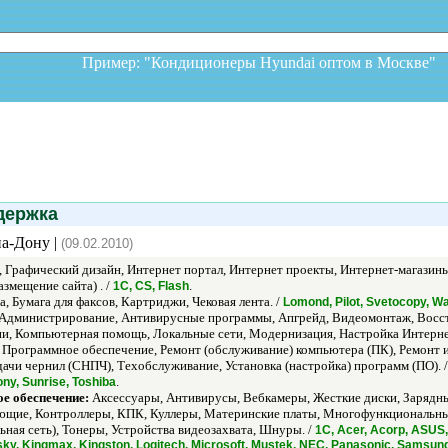
Пример: "Кондиционеры Hyundai оптом в Москв
ержка
на-Дону |
(09.02.2010)
Графический дизайн, Интернет портал, Интернет проекты, Интернет-магазин
азмещение сайта) . /
.
1С, CS, Flash
, Бумага для факсов, Картриджи, Чековая лента. /
Lomond, Pilot, Svetocopy, W
Администрирование, Антивирусные программы, Апгрейд, Видеомонтаж, Восст
и, Компьютерная помощь, Локальные сети, Модернизация, Настройка Интернет
Программное обеспечение, Ремонт (обслуживание) компьютера (ПК), Ремонт и
чи чернил (СНПЧ), Техобслуживание, Установка (настройка) программ (ПО). 
.
ny, Sunrise, Toshiba
е обеспечение:
Аксессуары, Антивирусы, Вебкамеры, Жесткие диски, Зарядны
щие, Контроллеры, КПК, Куллеры, Материнские платы, Многофункциональные
ная сеть), Тонеры, Устройства видеозахвата, Шнуры. /
1С, Acer, Acorp, ASUS,
rsky, Kingmax, Kingston, Logitech, Microsoft, Mustek, NEC, Panasonic, Samsun