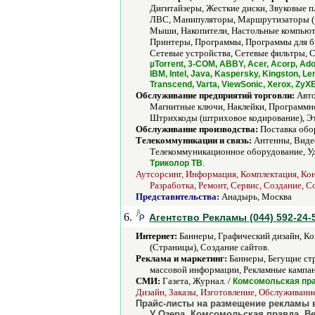
Дигитайзеры, Жесткие диски, Звуковые 
ЛВС, Манипуляторы, Маршрутизаторы (р
Мыши, Накопители, Настольные компьют
Принтеры, Программы, Программы для би
Сетевые устройства, Сетевые фильтры, С
µTorrent, 3-COM, ABBY, Acer, Acorp, Adob
IBM, Intel, Java, Kaspersky, Kingston, 
Transcend, Varta, ViewSonic, Xerox, Zy
Обслуживание предприятий торговли:
Авто
Магнитные ключи, Наклейки, Программно
Штрихкоды (штриховое кодирование), Эт
Обслуживание производства:
Поставка обо
Телекоммуникации и связь:
Антенны, Видео
Телекоммуникационное оборудование, Уда
.
Триколор ТВ
Аутсорсинг, Информация, Комплектация, Кон
Разработка, Ремонт, Сервис, Создание, 
Представительства:
Анадырь, Москва
6.
Агентство Рекламы (044) 592-24-5
Интернет:
Баннеры, Графический дизайн, Кон
(Страницы), Создание сайтов.
Реклама и маркетинг:
Баннеры, Бегущие стр
массовой информации, Рекламные кампан
СМИ:
Газета, Журнал. /
Комсомольская пр
Дизайн, Заказы, Изготовление, Обслуживание
Прайс-листы на размещение рекламы в 
У Озера, Комсомольская правда, Вес