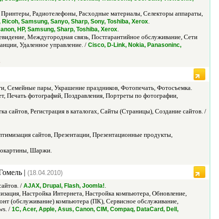
 Принтеры, Радиотелефоны, Расходные материалы, Селекторы аппараты,
.
, Ricoh, Samsung, Sanyo, Sharp, Sony, Toshiba, Xerox
.
anon, HP, Samsung, Sharp, Toshiba, Xerox
евидение, Междугородная связь, Постгарантийное обслуживание, Сети
анции, Удаленное управление. /
Cisco, D-Link, Nokia, Panasoninc,
.
ги, Семейные пары, Украшение праздников, Фотопечать, Фотосъемка.
ет, Печать фотографий, Поздравления, Портреты по фотографии,
 сайтов, Регистрация в каталогах, Сайты (Страницы), Создание сайтов. /
тимизация сайтов, Презентации, Презентационные продукты,
токартины, Шаржи.
Гомель |
(18.04.2010)
айтов. /
.
AJAX, Drupal, Flash, Joomla!
зация, Настройка Интернета, Настройка компьютера, Обновление,
онт (обслуживание) компьютера (ПК), Сервисное обслуживание,
ws. /
1С, Acer, Apple, Asus, Canon, CIM, Compaq, DataCard, Dell,