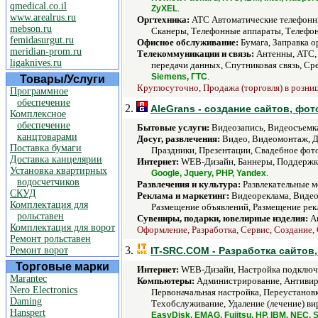
qmedical.co.il
.
ZyXEL
www.arealrus.ru
Оргтехника:
АТС Автоматические телефонны
mebson.ru
Сканеры, Телефонные аппараты, Телефон
femidasurgut.ru
Офисное обслуживание:
Бумага, Заправка о
meridian-prom.ru
Телекоммуникации и связь:
Антенны, АТС, 
ligaknives.ru
передачи данных, Спутниковая связь, Ср
.
Siemens, ГТС
Товары/Услуги
Круглосуточно, Продажа (торговля) в розницу
Программное
обеспечение
2.
AleGrans - создание сайтов, фо
Комплексное
обеспечение
Бытовые услуги:
Видеозапись, Видеосъемка
канцтоварами
Досуг, развлечения:
Видео, Видеомонтаж, Де
Поставка бумаги
Праздники, Презентации, Свадебное фото
Доставка канцелярии
Интернет:
WEB-Дизайн, Баннеры, Поддержка, 
Установка квартирных
.
Google, Jquery, PHP, Yandex
водосчетчиков
Развлечения и культура:
Развлекательные м
СКУД
Реклама и маркетинг:
Видеореклама, Видео
Комплектация для
Размещение объявлений, Размещение рек
рольставен
Сувениры, подарки, ювелирные изделия:
Ав
Комплектация для ворот
Оформление, Разработка, Сервис, Создание,
Ремонт рольставен
3.
Ремонт ворот
IT-SRC.COM - Разработка сайто
Торговые марки
Интернет:
WEB-Дизайн, Настройка подключен
Marantec
Компьютеры:
Администрирование, Антивиру
Nero Electronics
Первоначальная настройка, Переустанов
Daming
Техобслуживание, Удаление (лечение) вир
Hanspert
EasyDisk, EMAG, Fujitsu, HP, IBM, NEC, 