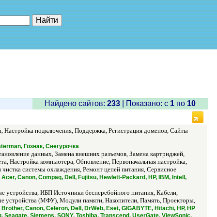
е"
Найдено сайтов:
233
| Показано: c
1
по
10
ы, Настройка подключения, Поддержка, Регистрация доменов, Сайты
.
aterman, Гознак, Снегурочка
ановление данных, Замена внешних разъемов, Замена картриджей,
а, Настройка компьютера, Обновление, Первоначальная настройка,
 чистка системы охлаждения, Ремонт цепей питания, Сервисное
/
Acer, Canon, Compaq, Dell, Fujitsu, Hewlett-Packard, HP, IBM, Intell,
е устройства, ИБП Источники бесперебойного питания, Кабели,
 устройства (МФУ), Модули памяти, Накопители, Память, Проекторы,
 Brother, Canon, Celeron, Dell, DrWeb, Eset, GIGABYTE, Hitachi, HP, HP
g, Seagate, Siemens, SONY, Toshiba, Transcend, UserGate, ViewSonic,