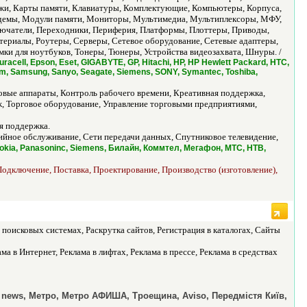
джи, Карты памяти, Клавиатуры, Комплектующие, Компьютеры, Корпуса,
демы, Модули памяти, Мониторы, Мультимедиа, Мультиплексоры, МФУ,
ючатели, Переходники, Периферия, Платформы, Плоттеры, Приводы,
ериалы, Роутеры, Серверы, Сетевое оборудование, Сетевые адаптеры,
мки для ноутбуков, Тонеры, Тюнеры, Устройства видеозахвата, Шнуры. /
uracell, Epson, Eset, GIGABYTE, GP, Hitachi, HP, HP Hewlett Packard, HTC,
tium, Samsung, Sanyo, Seagate, Siemens, SONY, Symantec, Toshiba,
вые аппараты, Контроль рабочего времени, Креативная поддержка,
, Торговое оборудование, Управление торговыми предприятиями,
я поддержка.
йное обслуживание, Сети передачи данных, Спутниковое телевидение,
 Nokia, Panasoninc, Siemens, Билайн, Коммтел, Мегафон, МТС, НТВ,
одключение, Поставка, Проектирование, Производство (изготовление),
поисковых системах, Раскрутка сайтов, Регистрация в каталогах, Сайты
 в Интернет, Реклама в лифтах, Реклама в прессе, Реклама в средствах
 news, Метро, Метро АФИША, Троещина, Aviso, Передмістя Київ,