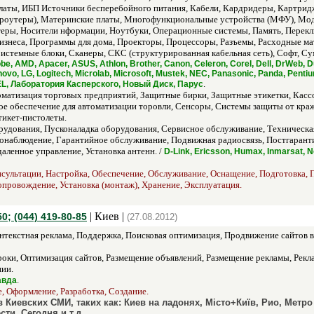
платы, ИБП Источники бесперебойного питания, Кабели, Кардридеры, Картри
оутеры), Материнские платы, Многофункциональные устройства (МФУ), Мо
еры, Носители нформации, Ноутбуки, Операционные системы, Память, Перекл
знеса, Программы для дома, Проекторы, Процессоры, Разъемы, Расходные мат
истемные блоки, Сканеры, СКС (структурированная кабельная сеть), Софт, Су
e, AMD, Apacer, ASUS, Athlon, Brother, Canon, Celeron, Corel, Dell, DrWeb, D
Lenovo, LG, Logitech, Microlab, Microsoft, Mustek, NEC, Panasonic, Panda, Pen
.
XEL, Лаборатория Касперского, Новый Диск, Парус
матизация торговых предприятий, Защитные бирки, Защитные этикетки, Кассо
е обеспечение для автоматизации торовли, Сенсоры, Системы защиты от краж
икет-пистолеты.
рудования, Пусконаладка оборудования, Сервисное обслуживание, Техническа
наблюдение, Гарантийное обслуживание, Подвижная радиосвязь, Постгаранти
ленное управление, Установка антенн. /
D-Link, Ericsson, Humax, Inmarsat,
сультации, Настройка, Обеспечение, Обслуживание, Оснащение, Подготовка, П
Сопровождение, Установка (монтаж), Хранение, Эксплуатация.
| Киев |
0; (044) 419-80-85
(27.08.2012)
текстная реклама, Поддержка, Поисковая оптимизация, Продвижение сайтов в 
оки, Оптимизация сайтов, Размещение объявлений, Размещение рекламы, Реклама
ии.
.
авда
, Оформление, Разработка, Создание.
Киевских СМИ, таких как: Киев на ладонях, Місто+Київ, Рио, Метро
ти, Сегодня и т.д.