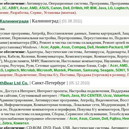
е обеспечение:
Антивирусы, Операционные системы, Программы, Программы д
t, 1С, ABBY, Acer, AMD, ASUS, Canon, Dell, DrWeb, HP, IBM, Java, LG, Logitec
ние, Разработка, Сервис, Установка (монтаж).
| Калининград |
 Калининграде
(01.08.2011)
ка.
сные программы, Апгрейд, Восстановление данных, Замена картриджей, Защ
вление, Первоначальная настройка, Перепрошивка, Переустановка по, Подкл
вание) компьютера (ПК), Ремонт и чистка системы охлаждения, Ремонт цепей 
ереустановка) Windows. /
Acer, Apple, Asus, Compaq, Dell, Hewlett-Packard, H
е обеспечение:
Адаптеры, Акустические системы, Антивирусы, Аудиокарты, 
арты, Кабели, Колонки, Коммуникаторы, Комплектующие, Компьютеры, Корпу
, Модули памяти, МФУ, Накопители, Настольные компьютеры, Наушники, Ноут
оры, Роутеры, Рули, Сетевые адаптеры, Системные блоки, Софт. /
Acer, AMD, 
LG, Logitech, Microlab, Microsoft, Mustek, Phenom, Samsung, Seagate, SONY,
щение, Подключение, Покупка б/у, Поставка, Продажа (торговля) в розницу, П
| Санкт-Петербург |
hBear Ltd Co.
(05.12.2010)
х, Доступ в Интернет, Интернет проекты, Настройка подключения, Поддержка,
я сайтами, Спутниковый интернет. /
Flash, Java, RU-CENTER, Ucoz, ValueHos
Администрирование, Антивирусные программы, Апгрейд, Видеомонтаж, Восст
и, Информатизация, Компьютерная помощь, Локальные сети, Модернизация, Н
ка по, Подключение компьютеров и периферии, Покупка б/у компьютеров, Про
 и чистка системы охлаждения, Сборка, Сервисное обслуживание, Техобслужива
ктроснабжения програмное обеспечение. /
Acer, Asus, Canon, Dell, Fujitsu, He
.
k, Zebra, Коммтел
е обеспечение:
CD-ROM, DVD, Flash, USB, Акустические системы, Антивирус