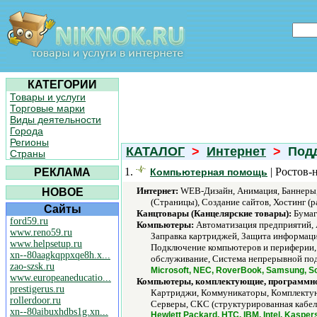
КАТЕГОРИИ
Товары и услуги
Торговые марки
Виды деятельности
Города
Регионы
КАТАЛОГ
>
Интернет
>
Подд
Страны
1.
| Ростов-
РЕКЛАМА
Компьютерная помощь
Интернет:
WEB-Дизайн, Анимация, Баннеры, 
НОВОЕ
(Страницы), Создание сайтов, Хостинг (р
Сайты
Канцтовары (Канцелярские товары):
Бумага
ford59.ru
Компьютеры:
Автоматизация предприятий, 
www.reno59.ru
Заправка картриджей, Защита информаци
www.helpsetup.ru
Подключение компьютеров и периферии, 
xn--80aagkqppxqe8h.x...
обслуживание, Система непрерывной пода
zao-szsk.ru
Microsoft, NEC, RoverBook, Samsung, So
www.europeaneducatio...
Компьютеры, комплектующие, программно
prestigerus.ru
Картриджи, Коммуникаторы, Комплектую
rollerdoor.ru
Серверы, СКС (структурированная кабель
xn--80aibuxhdbs1g.xn...
Hewlett Packard, HTC, IBM, Intel, Kaspe