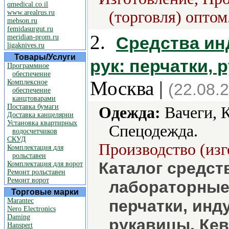
qmedical.co.il
(торговля) оптом
www.arealrus.ru
mebson.ru
femidasurgut.ru
2.
meridian-prom.ru
Средства ин
ligaknives.ru
Товары/Услуги
рук: перчатки, 
Программное
обеспечение
Москва |
Комплексное
(22.08.
обеспечение
канцтоварами
Поставка бумаги
Одежда:
Вачеги, К
Доставка канцелярии
Установка квартирных
Спецодежда.
водосчетчиков
СКУД
Производство (изг
Комплектация для
рольставен
Каталог средст
Комплектация для ворот
Ремонт рольставен
Ремонт ворот
лабораторные 
Торговые марки
Marantec
перчатки, инд
Nero Electronics
Daming
рукавицы. Кев
Hanspert