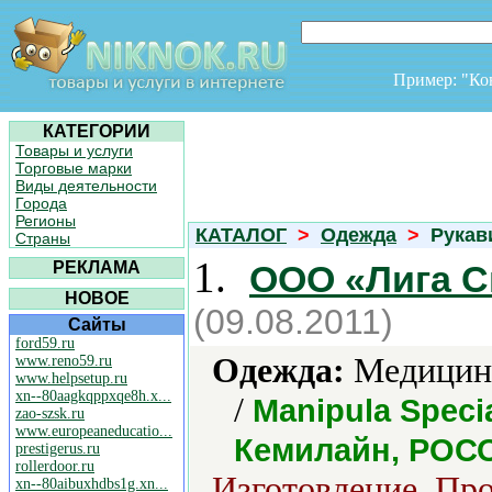
Пример: "К
КАТЕГОРИИ
Товары и услуги
Торговые марки
Виды деятельности
Города
Регионы
КАТАЛОГ
>
Одежда
>
Рукав
Страны
1.
РЕКЛАМА
ООО «Лига 
НОВОЕ
(09.08.2011)
Сайты
ford59.ru
Одежда:
Медицинс
www.reno59.ru
www.helpsetup.ru
xn--80aagkqppxqe8h.x...
/
Manipula Specia
zao-szsk.ru
www.europeaneducatio...
Кемилайн, РОС
prestigerus.ru
rollerdoor.ru
Изготовление, Про
xn--80aibuxhdbs1g.xn...