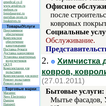
qmedical.co.il
Офисное обслужи
www.arealrus.ru
mebson.ru
после строитель
femidasurgut.ru
meridian-prom.ru
ligaknives.ru
ковровых покрыт
Товары/Услуги
Социальные услу
Программное
обеспечение
Комплексное
Обслуживание.
обеспечение
канцтоварами
Представительст
Поставка бумаги
Доставка канцелярии
Установка квартирных
2.
Химчистка 
водосчетчиков
СКУД
Комплектация для
ковров, коврол
рольставен
Комплектация для ворот
(27.01.2011)
Ремонт рольставен
Ремонт ворот
Торговые марки
Бытовые услуги:
Marantec
Nero Electronics
Мытье фасадов, 
Daming
Hanspert