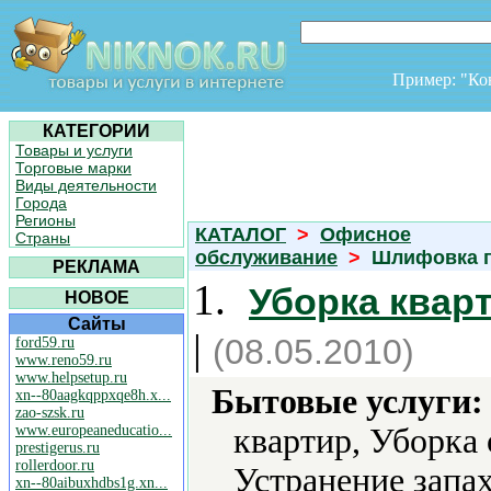
Пример: "К
КАТЕГОРИИ
Товары и услуги
Торговые марки
Виды деятельности
Города
Регионы
КАТАЛОГ
>
Офисное
Страны
обслуживание
>
Шлифовка 
РЕКЛАМА
1.
Уборка квар
НОВОЕ
Сайты
|
(08.05.2010)
ford59.ru
www.reno59.ru
www.helpsetup.ru
Бытовые услуги:
xn--80aagkqppxqe8h.x...
zao-szsk.ru
www.europeaneducatio...
квартир, Уборка
prestigerus.ru
rollerdoor.ru
Устранение запах
xn--80aibuxhdbs1g.xn...