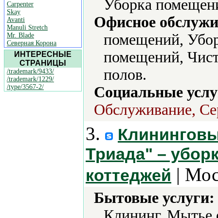
Уборка помещени
Carpenter
Skay
Офисное обслужи
Avanti
Manuli Stretch
помещений, Убор
Mr. Blade
Северная Корона
помещений, Чис
ИНТЕРЕСНЫЕ
СТРАНИЦЫ
полов.
/trademark/9433/
/trademark/1229/
/type/3567-2/
Социальные услу
Обслуживание, Се
3.
Клининговы
Триада" – убор
| Мос
коттеджей
Бытовые услуги:
Клининг, Мытье 