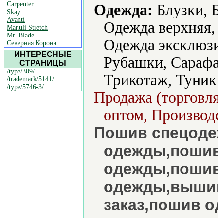
Carpenter
Одежда:
Блузки, 
Skay
Avanti
Одежда верхняя,
Manuli Stretch
Mr. Blade
Одежда эксклюзи
Северная Корона
ИНТЕРЕСНЫЕ
Рубашки, Сарафа
СТРАНИЦЫ
/type/309/
Трикотаж, Туник
/trademark/5141/
/type/5746-3/
Продажа (торговля
оптом, Производс
Пошив спецоде
одежды,пошив
одежды,пошив
одежды,вышив
заказ,пошив 