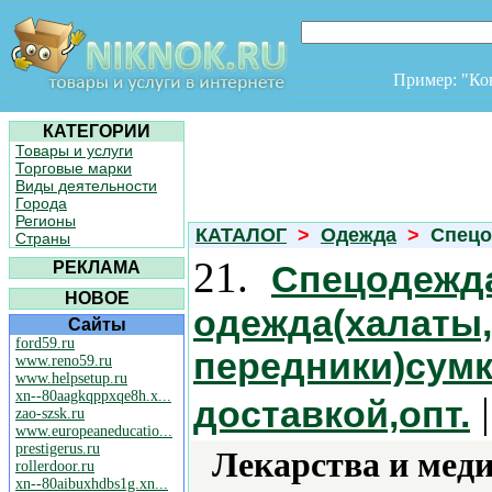
Пример: "К
КАТЕГОРИИ
Товары и услуги
Торговые марки
Виды деятельности
Города
Регионы
КАТАЛОГ
>
Одежда
>
Спецо
Страны
21.
РЕКЛАМА
Спецодежд
НОВОЕ
одежда(халаты,
Сайты
ford59.ru
передники)сумк
www.reno59.ru
www.helpsetup.ru
xn--80aagkqppxqe8h.x...
|
доставкой,опт.
zao-szsk.ru
www.europeaneducatio...
prestigerus.ru
Лекарства и мед
rollerdoor.ru
xn--80aibuxhdbs1g.xn...