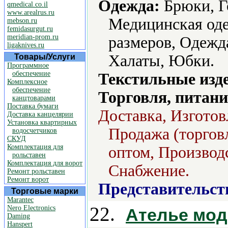
Одежда:
Брюки, Г
qmedical.co.il
www.arealrus.ru
Медицинская од
mebson.ru
femidasurgut.ru
meridian-prom.ru
размеров, Одежд
ligaknives.ru
Халаты, Юбки.
Товары/Услуги
Программное
обеспечение
Текстильные изд
Комплексное
обеспечение
Торговля, питани
канцтоварами
Поставка бумаги
Доставка, Изготов
Доставка канцелярии
Установка квартирных
Продажа (торговл
водосчетчиков
СКУД
Комплектация для
оптом, Производс
рольставен
Комплектация для ворот
Снабжение.
Ремонт рольставен
Ремонт ворот
Представительст
Торговые марки
Marantec
22.
Nero Electronics
Ателье мод 
Daming
Hanspert