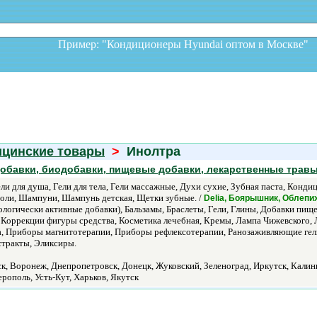
Пример: "Кондиционеры Hyundai оптом в Москв
ицинские товары
>
Инолтра
обавки, биодобавки, пищевые добавки, лекарственные травы
ели для душа, Гели для тела, Гели массажные, Духи сухие, Зубная паста, Кон
Соли, Шампуни, Шампунь детская, Щетки зубные. /
Delia, Боярышник, Облепи
логически активные добавки), Бальзамы, Браслеты, Гели, Глины, Добавки пищ
Коррекции фигуры средства, Косметика лечебная, Кремы, Лампа Чижевского, 
а, Приборы магнитотерапии, Приборы рефлексотерапии, Ранозаживляющие гели
стракты, Эликсиры.
ск, Воронеж, Днепропетровск, Донецк, Жуковский, Зеленоград, Иркутск, Кал
рополь, Усть-Кут, Харьков, Якутск