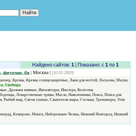
е"
Найдено сайтов:
1
| Показано: c
1
по
1
| Москва |
, фиточаи, ба
(10.03.2003)
диционер, Кремы, Кремы солнцезащитные, Лаки для ногтей, Лосьоны, Маски,
.
ха, Свобода
евые, Дрожжи пивные, Ингаляторы, Инолтра, Колготки
Леденцы, Лекарственные травы, Масла, Наколенники, Пояса, Пояса для
, Рыбий жир, Свечи ушные, Сжигатели жира, Стельки, Тренажеры, Угли
ининград, Кемерово, Минск, Набережные Челны, Нижний Новгород, Нижний