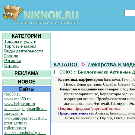
КАТЕГОРИИ
Товары и услуги
Торговые марки
Виды деятельности
Города
Регионы
КАТАЛОГ
>
Лекарства и мед
Страны
1.
СОЮЗ :: Биологически Активные Д
РЕКЛАМА
Косметика, парфюмерия:
Бальзамы, Гели, Г
НОВОЕ
Пенки, Пены для ванн, Скрабы, Сливки, 
Сайты
Лекарства и медицинские товары:
БАД (Био
противоварикозные, Корректоры осанки, 
ford59.ru
коррекции осанки, Преобразователи жир
www.reno59.ru
активированные, Фиточай, Шампуни, Эк
www.helpsetup.ru
Покупка, Продажа (торговля) оптом.
xn--80aagkqppxqe8h.x...
Представительства:
Алматы, Белгород, Бий
zao-szsk.ru
Тагил, Новосибирск, Одесса, Омск, Симфе
www.europeaneducatio...
prestigerus.ru
rollerdoor.ru
xn--80aibuxhdbs1g.xn...