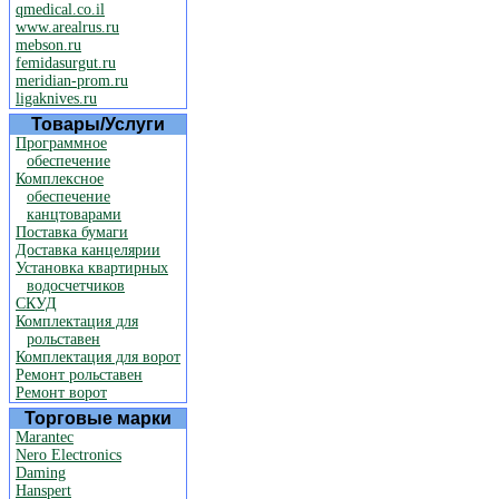
qmedical.co.il
www.arealrus.ru
mebson.ru
femidasurgut.ru
meridian-prom.ru
ligaknives.ru
Товары/Услуги
Программное
обеспечение
Комплексное
обеспечение
канцтоварами
Поставка бумаги
Доставка канцелярии
Установка квартирных
водосчетчиков
СКУД
Комплектация для
рольставен
Комплектация для ворот
Ремонт рольставен
Ремонт ворот
Торговые марки
Marantec
Nero Electronics
Daming
Hanspert