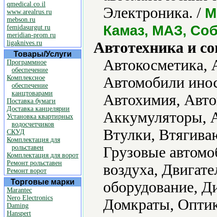
qmedical.co.il
Электроника. /
M
www.arealrus.ru
mebson.ru
Камаз, МАЗ, Соб
femidasurgut.ru
meridian-prom.ru
ligaknives.ru
Автотехника и с
Товары/Услуги
Автокосметика, 
Программное
обеспечение
Комплексное
Автомобили инос
обеспечение
канцтоварами
Автохимия, Авт
Поставка бумаги
Доставка канцелярии
Аккумуляторы, А
Установка квартирных
водосчетчиков
Втулки, Втягива
СКУД
Комплектация для
рольставен
Грузовые автомо
Комплектация для ворот
Ремонт рольставен
воздуха, Двигат
Ремонт ворот
Торговые марки
оборудование, Д
Marantec
Nero Electronics
Домкраты, Оптик
Daming
Hanspert