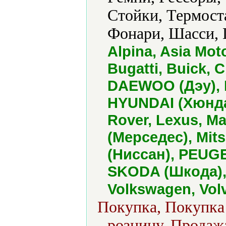
Стойки, Термост
Фонари, Шасси,
Alpina, Asia Mot
Bugatti, Buick, 
DAEWOO (Дэу), F
HYUNDAI (Хюнда
Rover, Lexus, M
(Мерседес), Mit
(Ниссан), PEUGE
SKODA (Шкода), 
Volkswagen, Vol
Покупка, Покупка 
розницу, Продажа