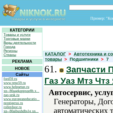
Пример: "К
КАТЕГОРИИ
Товары и услуги
Торговые марки
Виды деятельности
Города
Регионы
КАТАЛОГ
>
Автотехника и с
Страны
товары
>
Подшипники
>
7
РЕКЛАМА
61.
Запчасти П
НОВОЕ
Сайты
Газ Уаз Мтз Чтз
ford59.ru
www.reno59.ru
www.helpsetup.ru
Автосервис, услу
xn--80aagkqppxqe8h.x...
zao-szsk.ru
www.europeaneducatio...
Генераторы, Дог
prestigerus.ru
rollerdoor.ru
автоматических 
xn--80aibuxhdbs1g.xn...