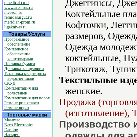
Джеггинсы, Дже
qmedical.co.il
www.arealrus.ru
Коктейльные пла
mebson.ru
femidasurgut.ru
Кофточки, Легги
meridian-prom.ru
ligaknives.ru
размеров, Одежд
Товары/Услуги
Программное
Одежда молодежн
обеспечение
Комплексное
обеспечение
коктейльные, Пу
канцтоварами
Поставка бумаги
Трикотаж, Туник
Доставка канцелярии
Установка квартирных
Текстильные изд
водосчетчиков
СКУД
женские.
Комплектация для
рольставен
Комплектация для ворот
Продажа (торговля
Ремонт рольставен
Ремонт ворот
(изготовление), 
Торговые марки
Marantec
Производство 
Nero Electronics
Daming
одежды для а
Hanspert