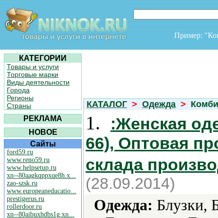
Пример: "К
КАТЕГОРИИ
Товары и услуги
Торговые марки
Виды деятельности
Города
Регионы
КАТАЛОГ
>
Одежда
>
Комби
Страны
1.
РЕКЛАМА
:Женская од
НОВОЕ
66), Оптовая п
Сайты
ford59.ru
склада произв
www.reno59.ru
www.helpsetup.ru
xn--80aagkqppxqe8h.x...
(28.09.2014)
zao-szsk.ru
www.europeaneducatio...
prestigerus.ru
Одежда:
Блузки, Б
rollerdoor.ru
xn--80aibuxhdbs1g.xn...