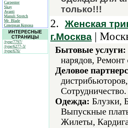
Carpenter
только!!!
Skay
Avanti
Manuli Stretch
2.
Женская три
Mr. Blade
Северная Корона
ИНТЕРЕСНЫЕ
| Москв
г.Москва
СТРАНИЦЫ
/type/7797/
/type/6277-3/
Бытовые услуги:
/type/676/
нарядов, Ремонт
Деловое партнерс
дистрибьюторов,
Сотрудничество.
Одежда:
Блузки, 
Выпускные плать
Жилеты, Кардига