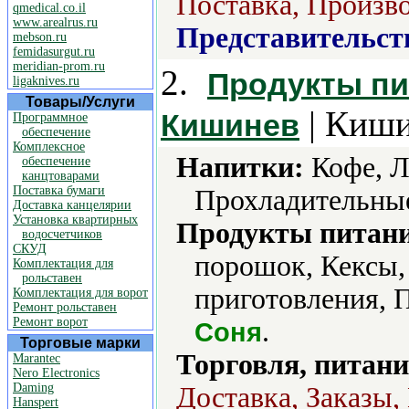
Поставка, Произво
qmedical.co.il
www.arealrus.ru
Представительст
mebson.ru
femidasurgut.ru
meridian-prom.ru
2.
Продукты пи
ligaknives.ru
Товары/Услуги
| Киши
Кишинев
Программное
обеспечение
Комплексное
Напитки:
Кофе, Л
обеспечение
канцтоварами
Поставка бумаги
Прохладительные
Доставка канцелярии
Установка квартирных
Продукты питани
водосчетчиков
СКУД
порошок, Кексы,
Комплектация для
рольставен
приготовления, 
Комплектация для ворот
Ремонт рольставен
Ремонт ворот
.
Соня
Торговые марки
Торговля, питани
Marantec
Nero Electronics
Daming
Доставка, Заказы,
Hanspert