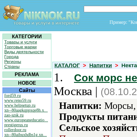
Пример: "К
КАТЕГОРИИ
Товары и услуги
Торговые марки
Виды деятельности
Города
Регионы
КАТАЛОГ
>
Напитки
>
Нект
Страны
1.
РЕКЛАМА
Сок морс н
НОВОЕ
Москва |
(08.10.
Сайты
ford59.ru
www.reno59.ru
Напитки:
Морсы, 
www.helpsetup.ru
xn--80aagkqppxqe8h.x...
Продукты питани
zao-szsk.ru
www.europeaneducatio...
Сельское хозяйст
prestigerus.ru
rollerdoor.ru
xn--80aibuxhdbs1g.xn...