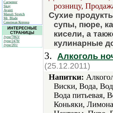
Carpenter
розницу, Продажа
Skay
Avanti
Сухие продукты
Manuli Stretch
Mr. Blade
супы, пюре, к
Северная Корона
ИНТЕРЕСНЫЕ
кисели, а так
СТРАНИЦЫ
/type/7863/
кулинарные д
/type/2478/
/type/201/
3.
Алкоголь но
(25.12.2011)
Напитки:
Алкогол
Виски, Вода, Вод
Вода питьевая, В
Коньяки, Лимона