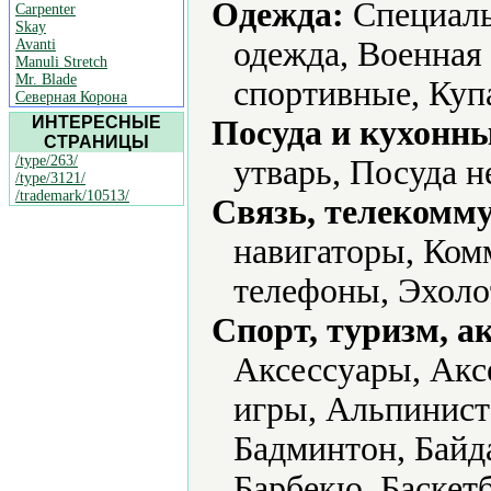
Одежда:
Cпециаль
Carpenter
Skay
одежда, Военная
Avanti
Manuli Stretch
Mr. Blade
спортивные, Куп
Северная Корона
ИНТЕРЕСНЫЕ
Посуда и кухонн
СТРАНИЦЫ
/type/263/
утварь, Посуда 
/type/3121/
/trademark/10513/
Связь, телекомм
навигаторы, Ком
телефоны, Эхоло
Спорт, туризм, а
Аксессуары, Акс
игры, Альпинист
Бадминтон, Байд
Барбекю, Баскет