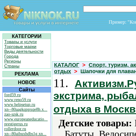
Пример: "К
КАТЕГОРИИ
Товары и услуги
Торговые марки
Виды деятельности
Города
Регионы
КАТАЛОГ
>
Спорт, туризм, а
Страны
отдых
>
Шапочки для плав
РЕКЛАМА
11.
Активизм.Ру
НОВОЕ
Сайты
экстрима, рыба
ford59.ru
www.reno59.ru
www.helpsetup.ru
отдыха в Москв
xn--80aagkqppxqe8h.x...
zao-szsk.ru
www.europeaneducatio...
Детские товары:
prestigerus.ru
rollerdoor.ru
Батуты, Велосип
xn--80aibuxhdbs1g.xn...