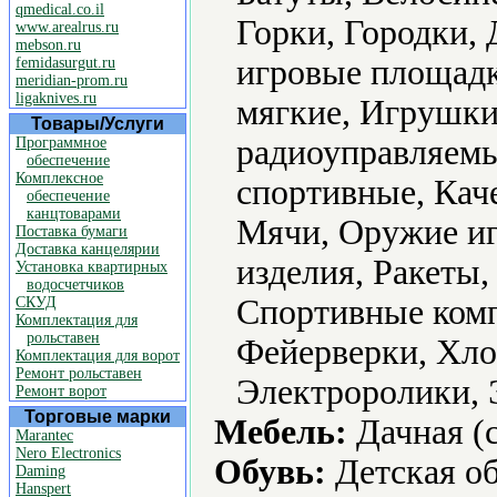
qmedical.co.il
Горки, Городки, 
www.arealrus.ru
mebson.ru
игровые площад
femidasurgut.ru
meridian-prom.ru
ligaknives.ru
мягкие, Игрушк
Товары/Услуги
радиоуправляемы
Программное
обеспечение
Комплексное
спортивные, Кач
обеспечение
канцтоварами
Мячи, Оружие и
Поставка бумаги
Доставка канцелярии
изделия, Ракеты,
Установка квартирных
водосчетчиков
Спортивные комп
СКУД
Комплектация для
рольставен
Фейерверки, Хло
Комплектация для ворот
Ремонт рольставен
Электроролики, 
Ремонт ворот
Торговые марки
Мебель:
Дачная (с
Marantec
Nero Electronics
Обувь:
Детская об
Daming
Hanspert