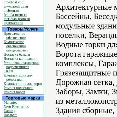
qmedical.co.il
Архитектурные м
www.arealrus.ru
mebson.ru
Бассейны, Бесед
femidasurgut.ru
meridian-prom.ru
ligaknives.ru
модульные здани
Товары/Услуги
поселки, Веранд
Программное
обеспечение
Комплексное
Водные горки для
обеспечение
канцтоварами
Ворота гаражные
Поставка бумаги
Доставка канцелярии
комплексы, Гара
Установка квартирных
водосчетчиков
Грязезащитные п
СКУД
Комплектация для
рольставен
Дорожная сетка
Комплектация для ворот
Ремонт рольставен
Заборы, Замки, 
Ремонт ворот
Торговые марки
из металлоконстр
Marantec
Nero Electronics
Здания сборные,
Daming
Hanspert