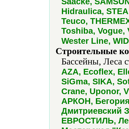
Saacke, SAMSUNG
Hidraulica, STEA
Teuco, THERMEX
Toshiba, Vogue,
Wester Line, WI
Строительные ко
Бассейны, Леса 
AZA, Ecoflex, El
SiGma, SIKA, Sot
Crane, Uponor, V
АРКОН, Бегория
Дмитриевский З
ЕВРОСТИЛЬ, Лен