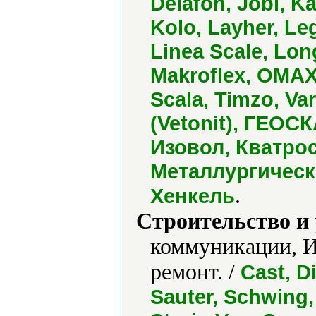
Delafon, Jobi, Ka
Kolo, Layher, Le
Linea Scale, Lo
Makroflex, OMAX,
Scala, Timzo, V
(Vetonit), ГЕОС
Изовол, Кватро
Металлургическ
.
Хенкель
Строительство и
коммуникации, 
ремонт. /
Cast, D
Sauter, Schwing,