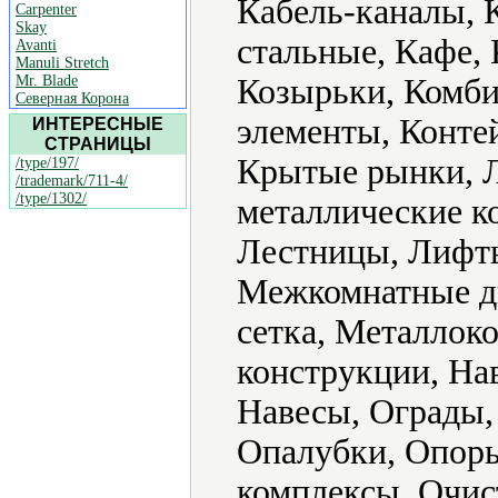
Кабель-каналы, 
Carpenter
Skay
стальные, Кафе, 
Avanti
Manuli Stretch
Mr. Blade
Козырьки, Комби
Северная Корона
элементы, Конте
ИНТЕРЕСНЫЕ
СТРАНИЦЫ
Крытые рынки, Л
/type/197/
/trademark/711-4/
/type/1302/
металлические к
Лестницы, Лифты
Межкомнатные д
сетка, Металлок
конструкции, На
Навесы, Ограды,
Опалубки, Опор
комплексы, Очис