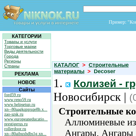
Пример: "К
КАТЕГОРИИ
Товары и услуги
Торговые марки
Виды деятельности
Города
Регионы
КАТАЛОГ
>
Строительные
Страны
материалы
>
Decoser
РЕКЛАМА
1.
Колизей - г
НОВОЕ
Сайты
Новосибирск |
(
ford59.ru
www.reno59.ru
www.helpsetup.ru
Строительные ко
xn--80aagkqppxqe8h.x...
zao-szsk.ru
www.europeaneducatio...
Аллюминевые из
prestigerus.ru
rollerdoor.ru
Ангары, Ангары 
xn--80aibuxhdbs1g.xn...