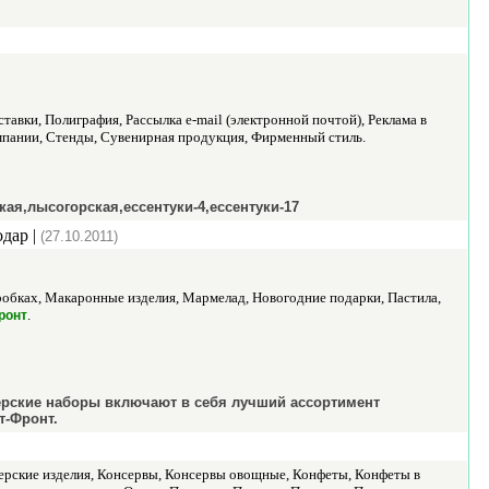
авки, Полиграфия, Рассылка e-mail (электронной почтой), Реклама в
ампании, Стенды, Сувенирная продукция, Фирменный стиль.
я,лысогорская,ессентуки-4,ессентуки-17
одар |
(27.10.2011)
робках, Макаронные изделия, Мармелад, Новогодние подарки, Пастила,
.
ронт
терские наборы включают в себя лучший ассортимент
т-Фронт.
терские изделия, Консервы, Консервы овощные, Конфеты, Конфеты в