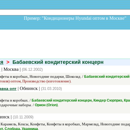
Пример: "Кондиционеры Hyundai оптом в Москв
ия
>
Бабаевский кондитерский концерн
| Москва |
й
(06.12.2002)
феты в коробках, Новогодние подарки, Шоколад. /
Бабаевский кондитерский
говля) оптом, Производство (изготовление).
| Обнинск |
авка опт
(31.03.2010)
феты в коробках. /
Бабаевский кондитерский концерн, Киндер Сюрприз, Кра
дарочные наборы. /
.
Орион (Orion)
инск |
(10.11.2009)
 Карамель, Кексы, Конфеты, Конфеты в коробках, Мармелад, Новогодние подар
.
нт, Слобода, Ударница