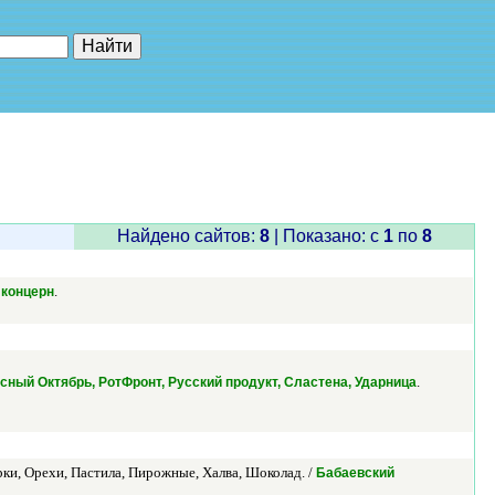
е"
Найдено сайтов:
8
| Показано: c
1
по
8
.
 концерн
.
сный Октябрь, РотФронт, Русский продукт, Сластена, Ударница
ки, Орехи, Пастила, Пирожные, Халва, Шоколад. /
Бабаевский