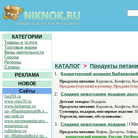
КАТЕГОРИИ
Товары и услуги
Торговые марки
Виды деятельности
Города
Регионы
КАТАЛОГ
>
Продукты питан
Страны
1.
Кондитерский концерн Бабаевски
РЕКЛАМА
Продукты питания:
Карамель, Конфеты, Кон
НОВОЕ
Продажа (торговля) в розницу, Продажа (тор
Сайты
2.
Сладкие новогодние подарки дост
ford59.ru
www.reno59.ru
Детские товары:
Подарки.
www.helpsetup.ru
Продукты питания:
Карамель, Конфеты, Кон
xn--80aagkqppxqe8h.x...
Сувениры, подарки, ювелирные изделия:
По
zao-szsk.ru
Торговля, питание, обслуживание:
.
www.europeaneducatio...
3.
| Обн
Сладкие новогодние подарки
prestigerus.ru
rollerdoor.ru
Продукты питания:
Вафли, Десерты, Зефир,
xn--80aibuxhdbs1g.xn...
кондитерский концерн, Россия, РотФро