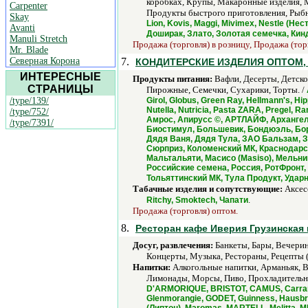
коробках, Крупы, Макаронные изделия, 
Carpenter
Продукты быстрого приготовления, Рыбны
Skay
Lion, Kovis, Maggi, Mivimex, Nestle (Н
Avanti
Доширак, Злато, Золотая семечка, Кин
Manuli Stretch
Продажа (торговля) в розницу, Продажа (тор
Mr. Blade
Северная Корона
7.
КОНДИТЕРСКИЕ ИЗДЕЛИЯ ОПТОМ, СИГ
ИНТЕРЕСНЫЕ
Продукты питания:
Вафли, Десерты, Детско
СТРАНИЦЫ
Пирожные, Семечки, Сухарики, Торты. /
/type/139/
Girol, Globus, Green Ray, Hellmann's, Hi
Nutella, Nutricia, Pasta ZARA, Pregel, 
/type/752/
Амрос, Апирусс ©, АРТЛАЙФ, Архангел
/type/7391/
Биостимул, Большевик, Бондюэль, Боро
Дядя Ваня, Дядя Тула, ЗАО Бальзам, З
Сюрприз, Коломенский МК, Краснодарск
Мальтальяти, Масисо (Masiso), Мельн
Российские семена, Россия, РотФронт,
Тольяттинский МК, Тула Продукт, Ударн
Табачные изделия и сопутствующие:
Аксесс
.
Ritchy, Smoktech, Чапати
Продажа (торговля) оптом.
8.
Ресторан кафе Иверия Грузинская 
Досуг, развлечения:
Банкеты, Бары, Вечерин
Концерты, Музыка, Рестораны, Рецепты (
Напитки:
Алкогольные напитки, Арманьяк, Ви
Лимонады, Морсы, Пиво, Прохладительные
D'ARMORIQUE, BRISTOT, CAMUS, Carraro
Glenmorangie, GODET, Guinness, Hausbrand