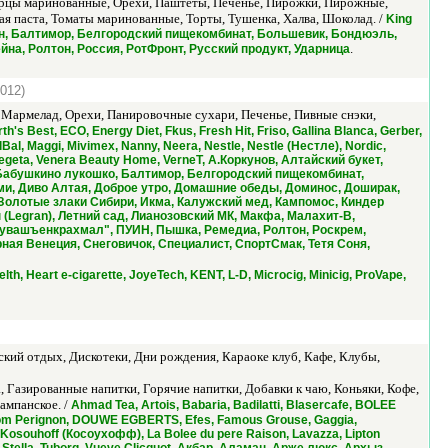
урцы маринованные, Орехи, Паштеты, Печенье, Пирожки, Пирожные,
я паста, Томаты маринованные, Торты, Тушенка, Халва, Шоколад. /
King
онцерн, Балтимор, Белгородский пищекомбинат, Большевик, Бондюэль,
.
на, Ролтон, Россия, РотФронт, Русский продукт, Ударница
2012)
, Мармелад, Орехи, Панировочные сухари, Печенье, Пивные снэки,
h's Best, ECO, Energy Diet, Fkus, Fresh Hit, Friso, Gallina Blanca, Gerber,
Bal, Maggi, Mivimex, Nanny, Neera, Nestle, Nestle (Нестле), Nordic,
, Vegeta, Venera Beauty Home, VerneT, А.Коркунов, Алтайский букет,
Бабушкино лукошко, Балтимор, Белгородский пищекомбинат,
лми, Диво Алтая, Доброе утро, Домашние обеды, Доминос, Доширак,
 Золотые злаки Сибири, Икма, Калужский мед, Кампомос, Киндер
(Legran), Летний сад, Лианозовский МК, Макфа, Малахит-В,
Чувашъенкрахмал", ПУИН, Пышка, Ремедиа, Ролтон, Роскрем,
ная Венеция, Снеговичок, Специалист, СпортСмак, Тетя Соня,
elth, Heart e-cigarette, JoyeTech, KENT, L-D, Microcig, Minicig, ProVape,
кий отдых, Дискотеки, Дни рождения, Караоке клуб, Кафе, Клубы,
, Газированные напитки, Горячие напитки, Добавки к чаю, Коньяки, Кофе,
ампанское. /
Ahmad Tea, Artois, Babaria, Badilatti, Blasercafe, BOLEE
om Perignon, DOUWE EGBERTS, Efes, Famous Grouse, Gaggia,
, Kosouhoff (Косоухофф), La Bolee du pere Raison, Lavazza, Lipton