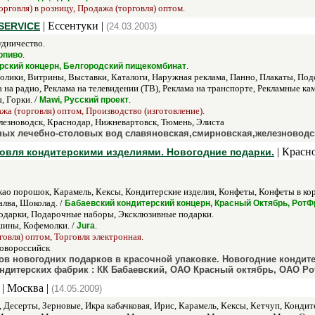
орговля) в розницу, Продажа (торговля) оптом.
| Ессентуки |
SERVICE
(24.03.2003)
удничество.
.
Ярпиво
.
рский концерн, Белгородский пищекомбинат
лики, Витрины, Выставки, Каталоги, Наружная реклама, Панно, Плакаты, Подст
 на радио, Реклама на телевидении (ТВ), Реклама на транспорте, Рекламные к
 Горки. /
.
Mawi, Русский проект
ажа (торговля) оптом, Производство (изготовление).
лезноводск, Краснодар, Нижневартовск, Тюмень, Элиста
ых лечебно-столовых вод славяновская,смирновская,железноводска
| Красн
говля кондитерскими изделиями. Новогодние подарки.
као порошок, Карамель, Кексы, Кондитерские изделия, Конфеты, Конфеты в ко
лва, Шоколад. /
Бабаевский кондитерский концерн, Красный Октябрь, РотФ
дарки, Подарочные наборы, Эксклюзивные подарки.
ины, Кофемолки. /
.
Jura
говля) оптом, Торговля электронная.
овороссийск
ов новогодних подарков в красочной упаковке. Новогодние конди
дитерских фабрик : КК Бабаевский, ОАО Красный октябрь, ОАО Ро
| Москва |
(14.05.2009)
 Десерты, Зерновые, Икра кабачковая, Ирис, Карамель, Кексы, Кетчуп, Конди