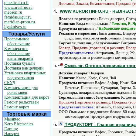
qmedical.co.il
Доставка, Заказы, Комплектация, Продажа (т
www.arealrus.ru
4.
WWW.KURORTINFO.RU - REDIRECT 
mebson.ru
femidasurgut.ru
Деловое партнерство:
Поиск дилеров, Сотр
meridian-prom.ru
Напитки:
Вода минеральная. /
Толстяк, Я, 
ligaknives.ru
Продукты питания:
. /
Бабаевский кондите
Реклама и маркетинг:
Базы данных, Видеоро
Товары/Услуги
средствах массовой информации, Реклама
Программное
Торговля, питание, обслуживание:
Витрины,
обеспечение
Бартер, Продажа (торговля) в розницу, Прод
Комплексное
Представительства:
Астрахань, Донецк, Же
обеспечение
производство и реализация минеральн
канцтоварами
Поставка бумаги
5.
Омни-юг. Оптово-розничная тор
Доставка канцелярии
Установка квартирных
Детские товары:
Подарки.
водосчетчиков
Напитки:
Какао, Кофе, Соки, Чай.
СКУД
Продукты питания:
Вафли, Зефир, Ирис, Ка
Комплектация для
Печенье, Пирожные, Сухарики, Торты, Ха
рольставен
Сувениры, подарки, ювелирные изделия:
По
Комплектация для ворот
Торговля, питание, обслуживание:
Кофемаш
Ремонт рольставен
Продажа (торговля) в розницу, Продажа (тор
Ремонт ворот
Представительства:
Армавир, Геленджик, Н
ООО Омни-юг предлагает более 80 вид
Торговые марки
шоколадной продукции ведущих кон
Marantec
Nero Electronics
6.
ПРОДУКТОРГ - Главная страница
Daming
Продукты питания:
Вафли, Горошек, Грибы,
Hanspert