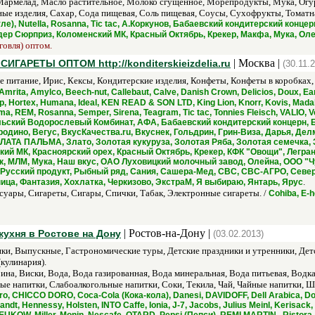
Мармелад, Масло растительное, Молоко сгущенное, Морепродукты, Мука, Ог
е изделия, Сахар, Сода пищевая, Соль пищевая, Соусы, Сухофрукты, Томатна
естле), Nutella, Rosanna, Tic tac, А.Коркунов, Бабаевский кондитерский к
дер Сюрприз, Коломенский МК, Красный Октябрь, Крекер, Макфа, Мука, Олей
говля) оптом.
| Москва |
АРЕТЫ ОПТОМ http://konditerskieizdelia.ru
(30.11.
е питание, Ирис, Кексы, Кондитерские изделия, Конфеты, Конфеты в коробках
Amrita, Amylco, Beech-nut, Callebaut, Calve, Danish Crown, Delicios, Doux, Eart
pp, Hortex, Humana, Ideal, KEN READ & SON LTD, King Lion, Knorr, Kovis, Madal
Rama, REM, Rosanna, Semper, Sirena, Teagram, Tic tac, Tonnies Fleisch, VALIO
ьский Водорослевый Комбинат, АФА, Бабаевский кондитерский концерн, 
дино, Вегус, ВкусКачества.ru, Вкуснек, Гольдрин, Грин-Виза, Дарья, Де
ЛАТА ПАЛЬМА, Злато, Золотая кукуруза, Золотая Ряба, Золотая семечка,
ий МК, Красноярский орех, Красный Октябрь, Крекер, КФК "Овощи", Легран 
ик, МЛМ, Мука, Наш вкус, ОАО Луховицкий молочный завод, Олейна, ООО "
 Русский продукт, Рыбный ряд, Сания, Сашера-Мед, СВС, СВС-АГРО, Север
.
ица, Фантазия, Хохлатка, Черкизово, ЭкстраМ, Я выбираю, Янтарь, Ярус
уары, Сигареты, Сигары, Спички, Табак, Электронные сигареты. /
Cohiba, E-h
| Ростов-на-Дону |
кухня в Ростове на Дону
(03.02.2013)
ки, Выпускные, Гастрономические туры, Детские праздники и утренники, Детс
кулинария).
на, Виски, Вода, Вода газированная, Вода минеральная, Вода питьевая, Водка
 напитки, Слабоалкогольные напитки, Соки, Текила, Чай, Чайные напитки, Ш
, CHICCO DORO, Coca-Cola (Кока-кола), Danesi, DAVIDOFF, Dell Arabica, D
t, Hennessy, Holsten, INTO Caffe, Ionia, J-7, Jacobs, Julius Meinl, Kerisack