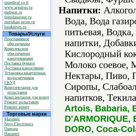
qmedical.co.il
Напитки:
Алкогол
www.arealrus.ru
mebson.ru
femidasurgut.ru
Вода, Вода газир
meridian-prom.ru
ligaknives.ru
питьевая, Водка,
Товары/Услуги
Программное
напитки, Добавки
обеспечение
Комплексное
Кислородный кок
обеспечение
канцтоварами
Молоко соевое, 
Поставка бумаги
Доставка канцелярии
Нектары, Пиво, 
Установка квартирных
водосчетчиков
СКУД
Сиропы, Слабоал
Комплектация для
рольставен
напитков, Текила
Комплектация для ворот
Ремонт рольставен
Artois, Babaria, 
Ремонт ворот
Торговые марки
D'ARMORIQUE, B
Marantec
Nero Electronics
DORO, Coca-Cola
Daming
Hanspert