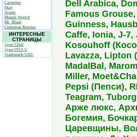
Dell Arabica, D
Carpenter
Skay
Famous Grouse,
Avanti
Manuli Stretch
Guinness, Hausb
Mr. Blade
Северная Корона
Caffe, Ionia, J-7
ИНТЕРЕСНЫЕ
СТРАНИЦЫ
Kosouhoff (Косо
/type/2264/
/type/1953-5/
Lavazza, Lipton 
/trademark/1102/
MadalBal, Maro
Miller, Moet&Ch
Pepsi (Пепси), R
Teagram, Tuborg
Арже люкс, Арх
Богемия, Бочкар
Царевщины, Вол