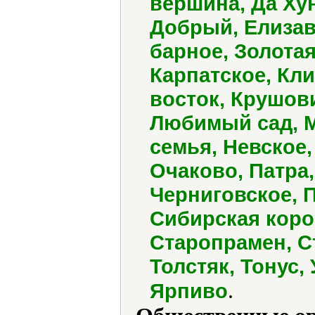
вершина, Да Хун
Добрый, Елизав
барное, Золотая
Карпатское, Кл
восток, Крушов
Любимый сад, М
семья, Невское,
Очаково, Патра
Черниговское, П
Сибирская коро
Старопрамен, С
Толстяк, Тонус,
.
Ярпиво