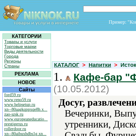
Пример: "К
КАТЕГОРИИ
Товары и услуги
Торговые марки
Виды деятельности
Города
Регионы
КАТАЛОГ
>
Напитки
>
Исто
Страны
1.
РЕКЛАМА
Кафе-бар "
НОВОЕ
(10.05.2012)
Сайты
ford59.ru
Досуг, развлечен
www.reno59.ru
www.helpsetup.ru
xn--80aagkqppxqe8h.x...
Вечеринки, Выпу
zao-szsk.ru
www.europeaneducatio...
утренники, Диск
prestigerus.ru
rollerdoor.ru
Свадьбы, Фурше
xn--80aibuxhdbs1g.xn...