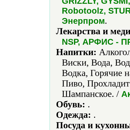
GRIZZLY, GYSMI, 
Robotoolz, STU
.
Энерпром
Лекарства и мед
NSP, АРФИС - 
Напитки:
Алкогол
Виски, Вода, Вод
Водка, Горячие н
Пиво, Прохладит
Шампанское. /
А
Обувь:
.
Одежда:
.
Посуда и кухонн