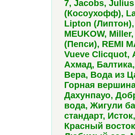
7, Jacobs, Juliu
(Косоухофф), La
Lipton (Липтон)
MEUKOW, Miller,
(Пепси), REMI MA
Vueve Clicquot,
Ахмад, Балтика,
Вера, Вода из 
Горная вершина,
Дахунпауо, Доб
вода, Жигули ба
стандарт, Исток
Красный восток