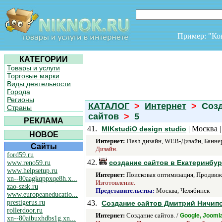
Пример: "К
КАТЕГОРИИ
Товары и услуги
Торговые марки
Виды деятельности
Города
Регионы
КАТАЛОГ
>
Интернет
>
Созд
Страны
сайтов
>
5
РЕКЛАМА
41.
| Москва 
MIKstudiO design studio
НОВОЕ
Интернет:
Flash дизайн, WEB-Дизайн, Банне
Сайты
Дизайн.
ford59.ru
42.
создание сайтов в Екатеринбур
www.reno59.ru
www.helpsetup.ru
Интернет:
Поисковая оптимизация, Продвижен
xn--80aagkqppxqe8h.x...
Изготовление.
zao-szsk.ru
Представительства:
Москва, Челябинск
www.europeaneducatio...
prestigerus.ru
43.
Создание сайтов Дмитрий Ничип
rollerdoor.ru
Интернет:
Создание сайтов. /
Google, Jooml
xn--80aibuxhdbs1g.xn...