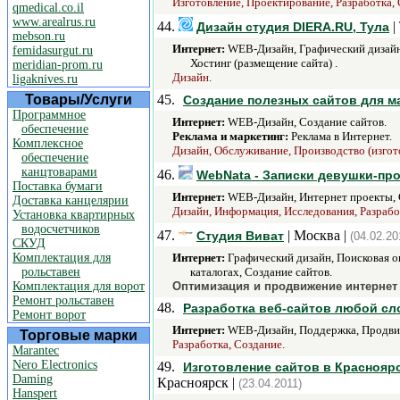
Изготовление, Проектирование, Разработка, 
qmedical.co.il
www.arealrus.ru
44.
|
Дизайн студия DIERA.RU, Тула
mebson.ru
Интернет:
WEB-Дизайн, Графический дизайн,
femidasurgut.ru
Хостинг (размещение сайта) .
meridian-prom.ru
Дизайн.
ligaknives.ru
Товары/Услуги
45.
Создание полезных сайтов для ма
Программное
Интернет:
WEB-Дизайн, Создание сайтов.
обеспечение
Реклама и маркетинг:
Реклама в Интернет.
Комплексное
Дизайн, Обслуживание, Производство (изгото
обеспечение
канцтоварами
46.
WebNata - Записки девушки-пр
Поставка бумаги
Интернет:
WEB-Дизайн, Интернет проекты, С
Доставка канцелярии
Дизайн, Информация, Исследования, Разрабо
Установка квартирных
водосчетчиков
47.
| Москва |
Студия Виват
(04.02.20
СКУД
Комплектация для
Интернет:
Графический дизайн, Поисковая оп
рольставен
каталогах, Создание сайтов.
Комплектация для ворот
Оптимизация и продвижение интернет 
Ремонт рольставен
48.
Разработка веб-сайтов любой сл
Ремонт ворот
Интернет:
WEB-Дизайн, Поддержка, Продвиже
Торговые марки
Разработка, Создание.
Marantec
Nero Electronics
49.
Изготовление сайтов в Красноярс
Daming
Красноярск |
(23.04.2011)
Hanspert