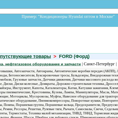
Пример: "Кондиционеры Hyundai оптом в Москв
опутствующие товары
>
FORD (Форд)
| Санкт-Петербург |
ка, нефтегазовое оборудование и запчасти
овышки, Автозапчасти, Автокраны, Автомтические коробки передач (АКПП), 
воды, Бетоносмесители, Буксировочные тросы, Бульдозеры, Внедорожная техн
мобили, Грузовые запчасти, Датчики движения, Датчики массового расхода во
, Диски, Диски колесные, Домкраты, Дорожно-строительная техника, Дроссели,
айзеры, Инструмент, Капоты, Катализаторы, Катки, Катушки зажигания, Клем
ры пневматические, Крестовины, Кузова, Лампы, Манипуляторы, Масла, Мате
ющие, Мотоциклы, Мусоровозы, Муфты, Навесное оборудование для тракторов
матическое оборудование, Пневмокомпрессоры, Поворотные кулаки, Повторите
, Помпы, Поршневая группа, Поршневые кольца, Предохранители, Предпусков
, Ремни, Рессоры, Решетки, Рулевые тяги, Рычаги, Самосвалы, Свечи, Седельн
 Тенты, Термостаты, Техника малой механизации, ТНВД, ТННД, Тормозная жидк
ильтры, Фонари, Шасси, Швабры для лобового стекла, Шиномонтажное оборуд