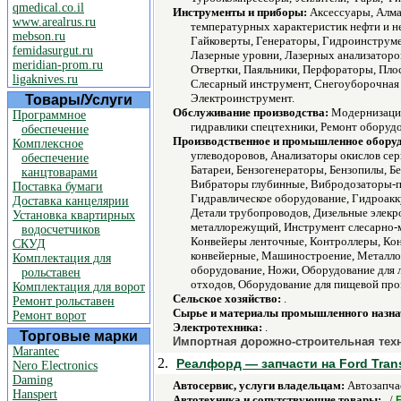
qmedical.co.il
Инструменты и приборы:
Аксессуары, Алма
www.arealrus.ru
температурных характеристик нефти и не
mebson.ru
Гайковерты, Генераторы, Гидроинструме
femidasurgut.ru
Лазерные уровни, Лазерных анализатор
meridian-prom.ru
Отвертки, Паяльники, Перфораторы, Пло
ligaknives.ru
Слесарный инструмент, Снегоуборочная 
Электроинструмент.
Товары/Услуги
Обслуживание производства:
Модернизация
Программное
гидравлики спецтехники, Ремонт оборуд
обеспечение
Производственное и промышленное обору
Комплексное
углеводоровов, Анализаторы окислов се
обеспечение
Батареи, Бензогенераторы, Бензопилы, 
канцтоварами
Вибраторы глубинные, Вибродозаторы-п
Поставка бумаги
Гидравлическое оборудование, Гидроакк
Доставка канцелярии
Детали трубопроводов, Дизельные элекр
Установка квартирных
металлорежущий, Инструмент слесарно-
водосчетчиков
Конвейеры ленточные, Контроллеры, Кон
СКУД
конвейерные, Машиностроение, Металло
Комплектация для
оборудование, Ножи, Оборудование для 
рольставен
отходов, Оборудование для пищевой про
Комплектация для ворот
Сельское хозяйство:
.
Ремонт рольставен
Сырье и материалы промышленного назна
Ремонт ворот
Электротехника:
.
Торговые марки
Импортная дорожно-строительная тех
Marantec
2.
Реалфорд — запчасти на Ford Trans
Nero Electronics
Daming
Автосервис, услуги владельцам:
Автозапчас
Hanspert
Автотехника и сопутствующие товары:
. /