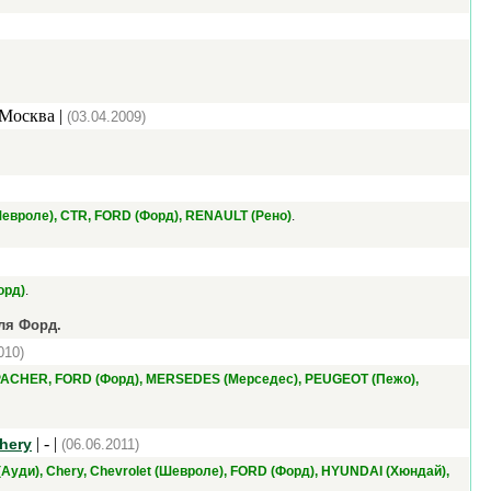
 Москва |
(03.04.2009)
.
Шевроле), CTR, FORD (Форд), RENAULT (Рено)
.
орд)
ля Форд.
010)
CHER, FORD (Форд), MERSEDES (Мерседес), PEUGEOT (Пежо),
| - |
Chery
(06.06.2011)
 (Ауди), Chery, Chevrolet (Шевроле), FORD (Форд), HYUNDAI (Хюндай),