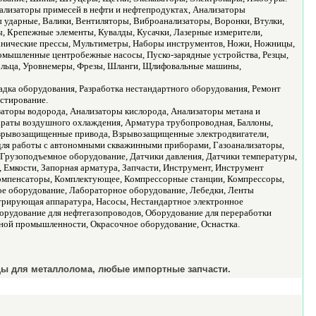
нализаторы примесей в нефти и нефтепродуктах, Анализаторы
ы ударные, Валики, Вентиляторы, Виброанализаторы, Воронки, Втулки,
, Крепежные элементы, Кувалды, Кусачки, Лазерные измерители,
анические прессы, Мультиметры, Наборы инструментов, Ножи, Ножницы,
ромышленные центробежные насосы, Пуско-зарядные устройства, Резцы,
кольца, Уровнемеры, Фрезы, Шланги, Щлифовальные машины,
дка оборудования, Разработка нестандартного оборудования, Ремонт
стирование.
аторы водорода, Анализаторы кислорода, Анализаторы метана и
параты воздушного охлаждения, Арматура трубопроводная, Баллоны,
 Взрывозащищенные привода, Взрывозащищенные электродвигатели,
для работы с автономными скважинными приборами, Газоанализаторы,
 Грузоподъемное оборудование, Датчики давления, Датчики температуры,
 Емкости, Запорная арматура, Запчасти, Инструмент, Инструмент
Компенсаторы, Комплектующее, Компрессорные станции, Компрессоры,
ое оборудование, Лабораторное оборудование, Лебедки, Ленты
трирующая аппаратура, Насосы, Нестандартное электронное
рудование для нефтегазопроводов, Оборудование для переработки
нной промышленности, Окрасочное оборудование, Оснастка.
цы для металлолома, любые импортные запчасти.