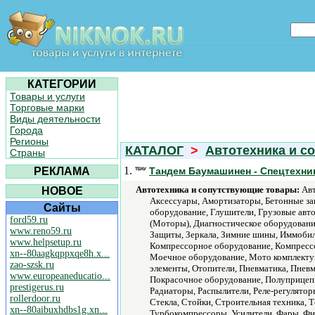
КАТЕГОРИИ
Товары и услуги
Торговые марки
Виды деятельности
Города
Регионы
КАТАЛОГ
>
Автотехника и с
Страны
1.
РЕКЛАМА
Тандем Баумашинен - Спецтехни
Автотехника и сопутствующие товары:
Авт
НОВОЕ
Аксессуары, Амортизаторы, Бетонные за
Сайты
оборудование, Глушители, Грузовые авто
ford59.ru
(Моторы), Диагностическое оборудование
www.reno59.ru
Защиты, Зеркала, Зимние шины, Иммобил
www.helpsetup.ru
Компрессорное оборудование, Компрессо
xn--80aagkqppxqe8h.x...
Моечное оборудование, Мото комплекту
zao-szsk.ru
элементы, Отопители, Пневматика, Пнев
www.europeaneducatio...
Покрасочное оборудование, Полуприцепы
prestigerus.ru
Радиаторы, Распылители, Реле-регуляторы
rollerdoor.ru
Стекла, Стойки, Строительная техника,
xn--80aibuxhdbs1g.xn...
Турбокомпрессоры, Усилители, Фары, Ф