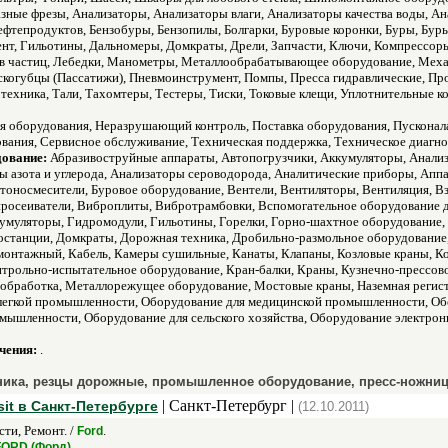
зные фрезы, Анализаторы, Анализаторы влаги, Анализаторы качества воды, А
фтепродуктов, Бензобуры, Бензопилы, Болгарки, Буровые коронки, Буры, Бур
нт, Гильотины, Дальномеры, Домкраты, Дрели, Запчасти, Ключи, Компрессоры
ов частиц, Лебедки, Манометры, Металлообрабатывающее оборудование, Мех
скогубцы (Пассатижи), Пневмоинструмент, Помпы, Пресса гидравлические, П
техника, Тали, Тахомтеры, Тестеры, Тиски, Токовые клещи, Уплотнительные 
 оборудования, Неразрушающий контроль, Поставка оборудования, Пусконала
ования, Сервисное обслуживание, Техническая поддержка, Техническое диагно
дование:
Абразивоструйные аппараты, Автопогрузчики, Аккумуляторы, Анализ
ры азота и углерода, Анализаторы сероводорода, Аналитические приборы, Ап
Бетоносмесители, Буровое оборудование, Вентели, Вентиляторы, Вентиляция,
росеиватели, Виброплиты, Вибротрамбовки, Вспомогательное оборудование 
умуляторы, Гидромодули, Гильотины, Горелки, Горно-шахтное оборудование,
останции, Домкраты, Дорожная техника, Дробильно-размольное оборудование,
монтажный, Кабель, Камеры сушильные, Канаты, Клапаны, Козловые краны, 
трольно-испытательное оборудование, Кран-балки, Краны, Кузнечно-прессов
обработка, Металлорежущее оборудование, Мостовые краны, Наземная регис
легкой промышленности, Оборудование для медицинской промышленности, Обо
мышленности, Оборудование для сельского хозяйства, Оборудование электро
чения:
.
ника, резцы дорожные, промышленное оборудование, пресс-ножни
| Санкт-Петербург |
it в Санкт-Петербурге
(12.10.2011)
ти, Ремонт. /
.
Ford
.
FORD (Форд)