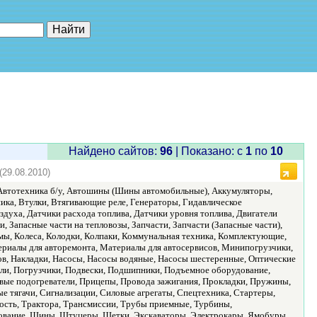
е"
Найдено сайтов:
96
| Показано: c
1
по
10
(29.08.2010)
Автотехника б/у, Автошины (Шины автомобильные), Аккумуляторы,
ика, Втулки, Втягивающие реле, Генераторы, Гидавлическое
здуха, Датчики расхода топлива, Датчики уровня топлива, Двигатели
 Запасные части на тепловозы, Запчасти, Запчасти (Запасные части),
мы, Колeса, Колодки, Колпаки, Коммунальная техника, Комплектующие,
риалы для авторемонта, Материалы для автосервисов, Минипогрузчики,
, Накладки, Насосы, Насосы водяные, Насосы шестеренные, Оптические
ли, Погрузчики, Подвески, Подшипники, Подъемное оборудование,
ые подогреватели, Прицепы, Провода зажигания, Прокладки, Пружины,
ые тягачи, Сигнализации, Силовые агрегаты, Спецтехника, Стартеры,
ость, Трактора, Трансмиссии, Трубы приемные, Турбины,
ование, Шины, Штуцеры, Щетки, Экскаваторы, Электрокары, Ямобуры.