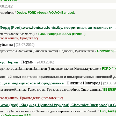
.08.2012)
омобили. /
.
Dodge, FORD (Форд), VOLVO (Вольво)
|
Форд (Ford),www.fonis.ru,fonis,б/у, неоригинал, автозапчасти
части (Запасные части). /
.
FORD (Форд), NISSAN (Ниссан)
говля) оптом, Продажа б/у.
Туймазы |
(26.07.2010)
ртизаторы, Запчасти (Запасные части), Подвески, Рулевые тяги. /
Chevrolet (
| Пермь |
кус Пермь
(24.03.2016)
ртизаторы, Запчасти, Запчасти (Запасные части), Комплектующие. /
FORD (Ф
летний опыт поставок оригинальных и альтернативных запчастей д
| Нижний Новгород |
мощи и медицинское оборудование
(23.06.2
ы автомобильные, Генераторы, Грузовые автомобили, Спецтехника. /
EBERSPA
говля) оптом, Производство (изготовление).
woo (дэу), Kia (киа), Hyundai (хундаи), Сhevrolet (шевроле) и 
части (Запасные части), Запчасти для американских автомобилей. /
Audi, Audi
.
та), Volkswagen, ВАЗ