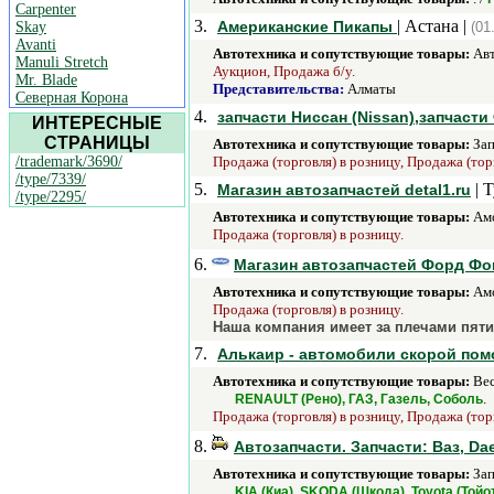
Carpenter
3.
| Астана |
Американские Пикапы
Skay
(01
Avanti
Автотехника и сопутствующие товары:
Авт
Manuli Stretch
Аукцион, Продажа б/у.
Mr. Blade
Представительства:
Алматы
Северная Корона
4.
запчасти Ниссан (Nissan),запчасти 
ИНТЕРЕСНЫЕ
СТРАНИЦЫ
Автотехника и сопутствующие товары:
Зап
/trademark/3690/
Продажа (торговля) в розницу, Продажа (тор
/type/7339/
5.
| 
Магазин автозапчастей detal1.ru
/type/2295/
Автотехника и сопутствующие товары:
Амо
Продажа (торговля) в розницу.
6.
Магазин автозапчастей Форд Фо
Автотехника и сопутствующие товары:
Амо
Продажа (торговля) в розницу.
Наша компания имеет за плечами пяти
7.
Алькаир - автомобили скорой по
Автотехника и сопутствующие товары:
Вес
.
RENAULT (Рено), ГАЗ, Газель, Соболь
Продажа (торговля) в розницу, Продажа (тор
8.
Автозапчасти. Запчасти: Ваз, Dae
Автотехника и сопутствующие товары:
Зап
KIA (Киа), SKODA (Шкода), Toyota (Тойо