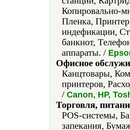
станции, Картри
Копировально-мн
Пленка, Принтер
индефикации, Ст
банкнот, Телефо
аппараты. /
Epson
Офисное обслужи
Канцтовары, Ком
принтеров, Расх
/
Canon, HP, Tos
Торговля, питани
POS-системы, Ба
запекания, Бума