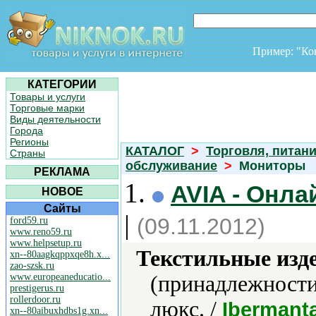
Пример: "К
КАТЕГОРИИ
Товары и услуги
Торговые марки
Виды деятельности
Города
Регионы
КАТАЛОГ
>
Торговля, питани
Страны
обслуживание
>
Мониторы
РЕКЛАМА
1.
AVIA - Онла
НОВОЕ
Сайты
|
(09.11.2012)
ford59.ru
www.reno59.ru
www.helpsetup.ru
Текстильные изд
xn--80aagkqppxqe8h.x...
zao-szsk.ru
www.europeaneducatio...
(принадлежности
prestigerus.ru
rollerdoor.ru
люкс. /
Ibermanta
xn--80aibuxhdbs1g.xn...