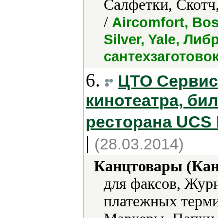
Салфетки, Скотч
/
Aircomfort, Bos
Silver, Yale, Л
сантехзаготово
6.
ЦТО Сервис 
кинотеатра, би
ресторана UCS 
|
(28.03.2014)
Канцтовары (Кан
для факсов, Жур
платежных терм