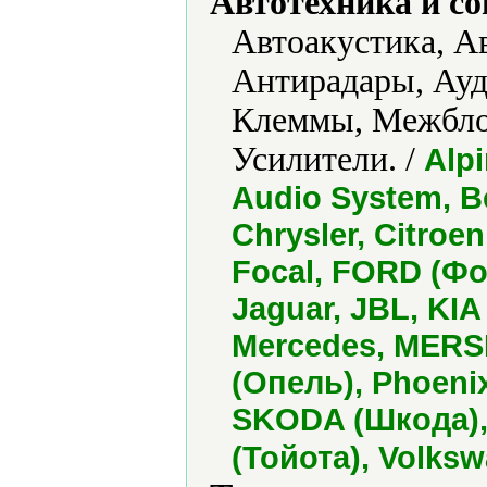
Автотехника и с
Автоакустика, А
Антирадары, Ауд
Клеммы, Межбло
Усилители. /
Alpi
Audio System, B
Chrysler, Citroe
Focal, FORD (Фор
Jaguar, JBL, KIA
Mercedes, MERS
(Опель), Phoenix
SKODA (Шкода), 
(Тойота), Volks