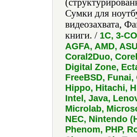
(структурированн
Сумки для ноутб
видеозахвата, Ф
книги. /
1С, 3-CO
AGFA, AMD, ASUS
Coral2Duo, Core
Digital Zone, Ect
FreeBSD, Funai,
Hippo, Hitachi, 
Intel, Java, Leno
Microlab, Micro
NEC, Nintendo (
Phenom, PHP, Ro