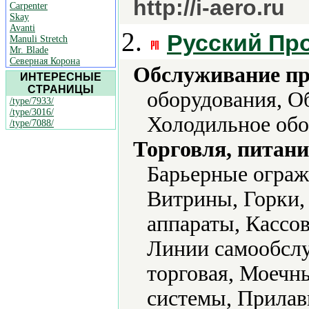
http://i-aero.ru
Carpenter
Skay
Avanti
2.
Русский Пр
Manuli Stretch
Mr. Blade
Северная Корона
Обслуживание пр
ИНТЕРЕСНЫЕ
СТРАНИЦЫ
оборудования, О
/type/7933/
/type/3016/
Холодильное обо
/type/7088/
Торговля, питани
Барьерные ограж
Витрины, Горки,
аппараты, Кассо
Линии самообсл
торговая, Моеч
системы, Прилав