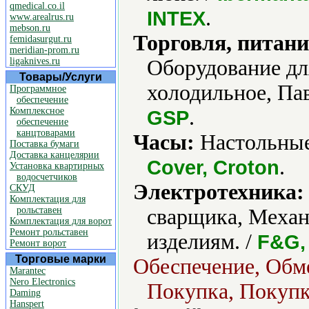
qmedical.co.il
.
INTEX
www.arealrus.ru
mebson.ru
Торговля, питани
femidasurgut.ru
meridian-prom.ru
ligaknives.ru
Оборудование дл
Товары/Услуги
холодильное, Па
Программное
обеспечение
Комплексное
.
GSP
обеспечение
канцтоварами
Часы:
Настольные
Поставка бумаги
Доставка канцелярии
.
Cover, Croton
Установка квартирных
водосчетчиков
Электротехника:
СКУД
Комплектация для
рольставен
сварщика, Механ
Комплектация для ворот
Ремонт рольставен
изделиям. /
F&G, 
Ремонт ворот
Торговые марки
Обеспечение, Обм
Marantec
Nero Electronics
Покупка, Покупка
Daming
Hanspert