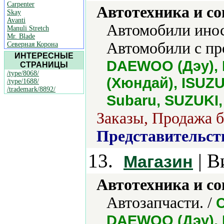
Carpenter
Автотехника и с
Skay
Avanti
Автомобили инос
Manuli Stretch
Mr. Blade
Автомобили с про
Северная Корона
ИНТЕРЕСНЫЕ
DAEWOO (Дэу), 
СТРАНИЦЫ
/type/8068/
(Хюндай), ISUZU
/type/1688/
/trademark/8892/
Subaru, SUZUKI, 
Заказы, Продажа б
Представительст
13.
| В
Магазин
Автотехника и с
Автозапчасти. /
C
DAEWOO (Дэу), 