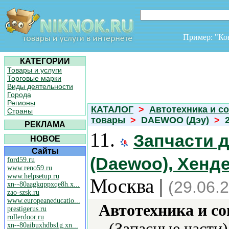
Пример: "К
КАТЕГОРИИ
Товары и услуги
Торговые марки
Виды деятельности
Города
Регионы
КАТАЛОГ
>
Автотехника и с
Страны
товары
>
DAEWOO (Дэу)
>
РЕКЛАМА
11.
Запчасти д
НОВОЕ
Сайты
(Daewoo), Хенде 
ford59.ru
www.reno59.ru
www.helpsetup.ru
Москва |
(29.06.
xn--80aagkqppxqe8h.x...
zao-szsk.ru
www.europeaneducatio...
Автотехника и с
prestigerus.ru
rollerdoor.ru
(Запасные части)
xn--80aibuxhdbs1g.xn...