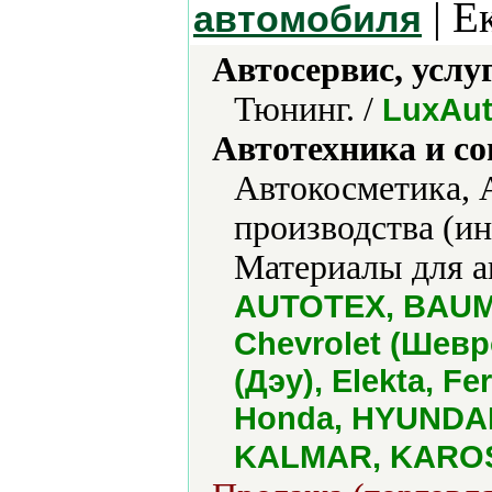
| Е
автомобиля
Автосервис, услу
Тюнинг. /
LuxAu
Автотехника и с
Автокосметика, 
производства (и
Материалы для а
AUTOTEX, BAUMA
Chevrolet (Шев
(Дэу), Elekta, F
Honda, HYUNDAI 
KALMAR, KAROSA