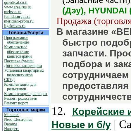
qmedical.co.il
www.arealrus.ru
(Дэу), HYUNDAI 
mebson.ru
femidasurgut.ru
Продажа (торговля
meridian-prom.ru
ligaknives.ru
В магазине «BE
Товары/Услуги
Программное
быстро подоб
обеспечение
Комплексное
запчасти. Про
обеспечение
канцтоварами
Поставка бумаги
подбора и зак
Доставка канцелярии
Установка квартирных
сотрудничаем
водосчетчиков
СКУД
предоставляя
Комплектация для
рольставен
сотрудничеств
Комплектация для ворот
Ремонт рольставен
Ремонт ворот
12.
Корейские 
Торговые марки
Marantec
Nero Electronics
| С
Новые и б/у
Daming
Hanspert