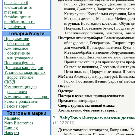
qmedical.co.il
Горшки, Детская одежда, Детская парфюм
www.arealrus.ru
шапки, Джамперы, Защитные сетки от на
mebson.ru
Кенгурушки, Колыбельки-стульчики, Коляс
femidasurgut.ru
Матрацы детские, Машинки, Мебель детс
meridian-prom.ru
игрушки, Новогодние костюмы, Обувь де
ligaknives.ru
Подушки, Постельное белье, Посуда игр
Тарелки-непроливайки, Телефоны, Товар
Товары/Услуги
Инструменты и приборы:
Балансировочные 
Программное
оборудование, Генераторы, Гидроинстру
обеспечение
для мелочей, Краскораспылители, Кусач
Комплексное
Металлообрабатывающее оборудование, 
обеспечение
Напильники, Настольные металлорежущие
канцтоварами
Прокатные станы для производства проф
Поставка бумаги
Секторые ножницы, Слесарный инструме
Доставка канцелярии
Цепи пильные, Циркульные ножи, Шланг
Установка квартирных
Мебель:
Аксессуары (Фурнитура), Банковска
водосчетчиков
Горки, Гостиные, Дачная (садовая) мебел
СКУД
Обувь:
.
Комплектация для
Одежда:
.
рольставен
Посуда и кухонные принадлежности:
.
Комплектация для ворот
Предметы интерьера:
.
Ремонт рольставен
Спорт, туризм, активный отдых:
.
Ремонт ворот
Хозяйственно-бытовые товары:
.
Торговые марки
2.
BabyTown Интернет-магазин детских
Marantec
(12.12.2011)
Nero Electronics
Daming
Детские товары:
Автокресла, Балдахины, Бе
Hanspert
Мебель детская, Погремушки, Стульчики