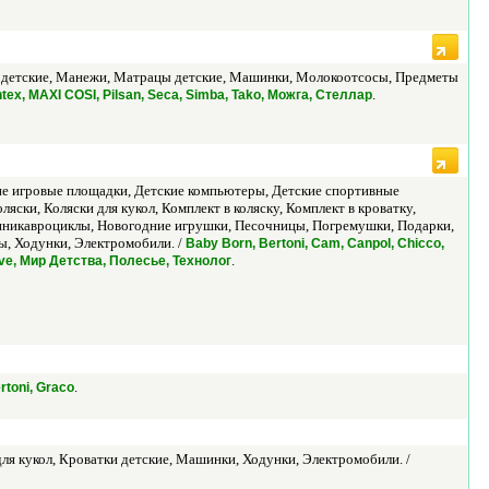
ки детские, Манежи, Матрацы детские, Машинки, Молокоотсосы, Предметы
.
Intex, MAXI COSI, Pilsan, Seca, Simba, Tako, Можга, Стеллар
кие игровые площадки, Детские компьютеры, Детские спортивные
ски, Коляски для кукол, Комплект в коляску, Комплект в кроватку,
Миникавроциклы, Новогодние игрушки, Песочницы, Погремушки, Подарки,
ы, Ходунки, Электромобили. /
Baby Born, Bertoni, Cam, Canpol, Chicco,
.
Love, Мир Детства, Полесье, Технолог
.
rtoni, Graco
я кукол, Кроватки детские, Машинки, Ходунки, Электромобили. /