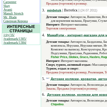
Carpenter
Продажа (торговля) в розницу.
Skay
Avanti
3.
| Витебск |
mirdetok
(24.07.2011)
Manuli Stretch
Детские товары:
Автокресла, Ванночки, Вел
Mr. Blade
для кормления малыша, Прыгунки, Стуль
Северная Корона
Интернет:
Интернет-магазины.
ИНТЕРЕСНЫЕ
Торговля электронная.
СТРАНИЦЫ
4.
/city/16/
МамаКупи - интернет-магазин для
/trademark/1305/
Детские товары:
Автокресла, Балдахины, Ба
/trademark/1384/
комплексы, Игрушки, Игрушки мягкие, Иг
Комплект на выписку, Конструкторы, Кр
Подгузники, Прыгунки, Радионяни, Робо
Fisher Price, Globex, Graco, Hasbro, Hu
Интернет:
Интернет-магазины.
Спорт, туризм, активный отдых:
Массажеры
Туризм, отдых и спорт:
.
Продажа (торговля) в розницу, Реализация, Т
5.
Детские коляски, кроватки, авто
Детские товары:
Автокресла, Велосипеды де
Заказы, Продажа (торговля) в розницу.
6.
Детские коляски, коляски для нов
Детские товары:
Автокресла, Велосипеды де
.
Chipolino