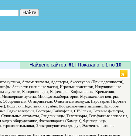
е"
Найдено сайтов:
61
| Показано: c
1
по
10
тоакустика, Автомагнитолы, Адаптеры, Аксессуары (Принадлежности),
шкафы, Запчасти (запасные части), Игровые приставки, Индукционные
кты акустики, Кондиционеры, Кофеварки, Кофемашины, Крепления,
, Микшерные пульты, Минифотолаборатории, Музыкальные центры,
 Обогреватели, Отпариватели, Очистители воздуха, Пароварки, Паровые
еры), Подарки, Подставки и тумбы, Посудомоечные машины, Приборы
ные, Радиотелефоны, Ростеры, Сабвуферы, СВЧ печи, Сетевые фильтры,
 Сушильные автоматы, Сэндвичницы, Телевизоры, Телефонные аппараты,
 и видео оборудование, Фотоаппараты (Камеры), Фритюрницы,
ектрокипятильники, Электросушители для рук, Элементы питания
, Весы электронные, Вешалки-плечики, Воздушные шары, Головоломки,