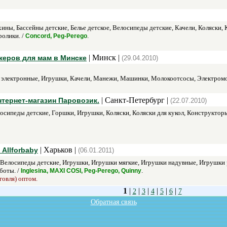
хины, Бассейны детские, Белье детское, Велосипеды детские, Качели, Коляски
ролики. /
.
Concord, Peg-Perego
| Минск |
жеров для мам в Минске
(29.04.2010)
 электронные, Игрушки, Качели, Манежи, Машинки, Молокоотсосы, Электромо
| Санкт-Петербург |
нтернет-магазин Паровозик.
(22.07.2010)
осипеды детские, Горшки, Игрушки, Коляски, Коляски для кукол, Конструктор
| Харьков |
Allforbaby
(06.01.2011)
, Велосипеды детские, Игрушки, Игрушки мягкие, Игрушки надувные, Игрушки
боты. /
.
Inglesina, MAXI COSI, Peg-Perego, Quinny
говля) оптом.
1
|
|
|
|
|
|
2
3
4
5
6
7
Обратная связь