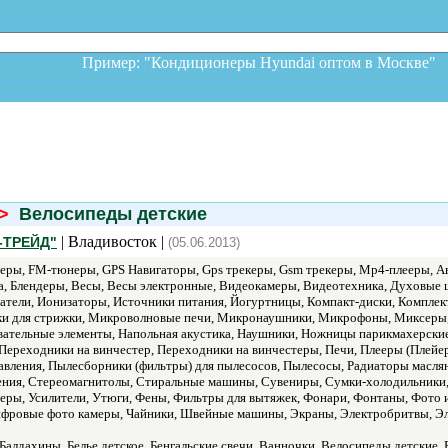
Пример: "Кондиционеры Hyundai оптом в Москв
>
Велосипеды детские
| Владивосток |
-ТРЕЙД"
(05.06.2013)
ры, FM-тюнеры, GPS Навигаторы, Gps трекеры, Gsm трекеры, Mp4-плееры, Ав
а, Блендеры, Весы, Весы электронные, Видеокамеры, Видеотехника, Духовые 
атели, Ионизаторы, Источники питания, Йогуртницы, Компакт-диски, Компле
и для стрижки, Микроволновые печи, Микронаушники, Микрофоны, Миксеры
ательные элементы, Напольная акустика, Наушники, Ножницы парикмахерские,
Переходники на винчестер, Переходники на винчестеры, Печи, Плееры (Плей
авления, Пылесборники (фильтры) для пылесосов, Пылесосы, Радиаторы масля
ния, Стереомагнитолы, Стиральные машины, Сувениры, Сумки-холодильники,
теры, Усилители, Утюги, Фены, Фильтры для вытяжек, Фонари, Фонтаны, Фото
фровые фото камеры, Чайники, Швейные машины, Экраны, Электробритвы, Эл
Балдахины, Белье детское, Бенгальские свечи, Ванночки, Велосипеды детские