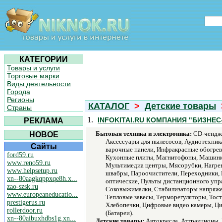
КАТЕГОРИИ
Товары и услуги
Торговые марки
Виды деятельности
Города
Регионы
КАТАЛОГ
>
Детские товары
Страны
1.
INFOKITAI.RU КОМПАНИЯ "БИЗНЕС
РЕКЛАМА
Бытовая техника и электроника:
CD-чендже
НОВОЕ
Аксессуары для пылесосов, Аудиотехник
Сайты
варочные панели, Инфракрасные обогрев
ford59.ru
Кухонные плиты, Магнитофоны, Машинк
www.reno59.ru
Мультимедиа центры, Мясорубки, Нагрев
www.helpsetup.ru
швабры, Пароочистители, Переходники, 
xn--80aagkqppxqe8h.x...
оптические, Пульты дистанционного упр
zao-szsk.ru
Соковыжималки, Стабилизаторы напряже
www.europeaneducatio...
Тепловые завесы, Терморегуляторы, Тос
prestigerus.ru
Хлебопечки, Цифровые видео камеры, Ци
rollerdoor.ru
(Батареи).
xn--80aibuxhdbs1g.xn...
Детские товары:
Автокресла, Аттракционы, 