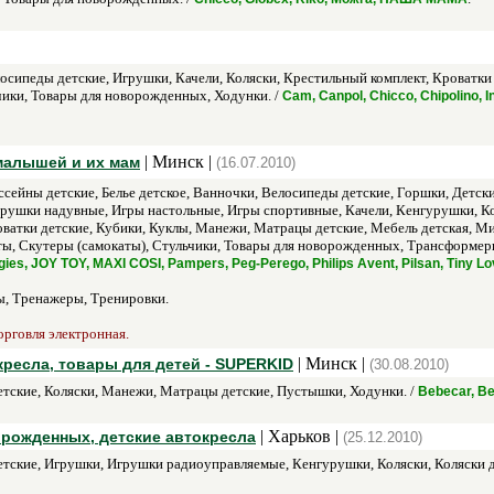
осипеды детские, Игрушки, Качели, Коляски, Крестильный комплект, Кроват
чики, Товары для новорожденных, Ходунки. /
Cam, Canpol, Chicco, Chipolino, 
| Минск |
 малышей и их мам
(16.07.2010)
ссейны детские, Белье детское, Ванночки, Велосипеды детские, Горшки, Детс
рушки надувные, Игры настольные, Игры спортивные, Качели, Кенгурушки, Коля
оватки детские, Кубики, Куклы, Манежи, Матрацы детские, Мебель детская, 
ты, Скутеры (самокаты), Стульчики, Товары для новорожденных, Трансформер
ggies, JOY TOY, MAXI COSI, Pampers, Peg-Perego, Philips Avent, Pilsan, Tiny 
, Тренажеры, Тренировки.
орговля электронная.
| Минск |
кресла, товары для детей - SUPERKID
(30.08.2010)
тские, Коляски, Манежи, Матрацы детские, Пустышки, Ходунки. /
Bebecar, Be
| Харьков |
орожденных, детские автокресла
(25.12.2010)
тские, Игрушки, Игрушки радиоуправляемые, Кенгурушки, Коляски, Коляски дл