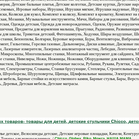
ерия, Детские бальные платья, Детские колготки, Детские куртки, Детские нар
секомых, Игровые наборы, Игрушки, Игрушки мягкие, Игрушки надувные, Игр
ки, Коляски для кукол, Комплект в коляску, Комплект в кроватку, Комплект на
кая, Мозаики, Музыкальные инструменты, Мячи, Наборы для рисования, Набо
тская, Одежда детская, Одежда для новорожденных, Одеяла, Оружие игрушечн
ушечная, Предметы для кормления малыша, Прыгунки, Радионяни, Развивающие
ы для школы, Трикотаж детский, Фитошампунь, Ходунки, Шары воздушные, Ш
станки, Бензопилы, Болгарки, Буровые коронки, Буры, Вентиляторы, Виброана
мент, Гильотины, Горелки газовые, Дальномеры, Диски алмазные, Дисковые п
ки, Лазерные измерители, Лазерных анализаторов частиц, Лебедки, Ленточные
Микроскопы, Многопильные станки, Монтажный инструмент для сайдинга, М
 станки, Нивелиры, Ножи, Ножницы, Ножовки, Оборудование для клининга, Ор
настила, Промышленные центробежные насосы, Рубанки, Рукава, Рулетки, Сад
нт, Спектрометры, Стаканы, Станки брусующие, Степлеры, Строительные пыл
и, Штроборезы, Шуруповерты, Щипцы, Щлифовальные машины, Электрогазонок
я мебель, Барные стойки из искусственного камня, Барные стулья, Бары, Верс
ь, Деревья, Детская мебель, Детские матрасы.
 товаров- товары для детей, детские стульчики Chicco, детск
лье детское, Велосипеды детские, Детские игровые площадки, Качели, Кенгуруш
, Товары для новорожденных. /
.
Chicco, Globex, Riko, Можга, НАША МАМА