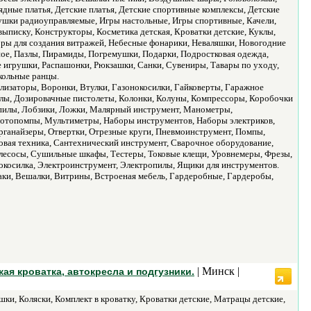
ядные платья, Детские платья, Детские спортивные комплексы, Детские
ушки радиоуправляемые, Игры настольные, Игры спортивные, Качели,
 выписку, Конструкторы, Косметика детская, Кроватки детские, Куклы,
ры для создания витражей, Небесные фонарики, Неваляшки, Новогодние
ое, Пазлы, Пирамиды, Погремушки, Подарки, Подростковая одежда,
 игрушки, Распашонки, Рюкзашки, Санки, Сувениры, Тавары по уходу,
кольные ранцы.
лизаторы, Воронки, Втулки, Газонокосилки, Гайковерты, Гаражное
илы, Дозировачные пистолеты, Колонки, Колуны, Компрессоры, Коробочки
 пилы, Лобзики, Ложки, Малярный инструмент, Манометры,
отопомпы, Мультиметры, Наборы инструментов, Наборы электриков,
ганайзеры, Отвертки, Отрезные круги, Пневмоинструмент, Помпы,
овая техника, Сантехнический инструмент, Сварочное оборудование,
есосы, Сушильные шкафы, Тестеры, Токовые клещи, Уровнемеры, Фрезы,
осилка, Электроинструмент, Электропилы, Ящики для инструментов.
таки, Вешалки, Витрины, Встроеная мебель, Гардеробные, Гардеробы,
| Минск |
ая кроватка, автокресла и подгузники.
ки, Коляски, Комплект в кроватку, Кроватки детские, Матрацы детские,