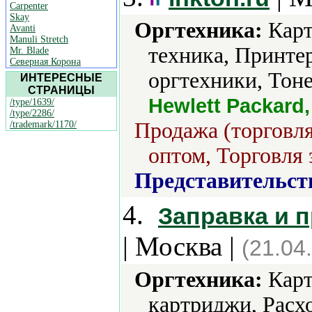
Carpenter
Skay
Оргтехника:
Карт
Avanti
Manuli Stretch
техника, Принте
Mr. Blade
Северная Корона
оргтехники, Тоне
ИНТЕРЕСНЫЕ
СТРАНИЦЫ
Hewlett Packard
/type/1639/
/type/2286/
Продажа (торговля
/trademark/1170/
оптом, Торговля 
Представительст
4.
Заправка и 
| Москва |
(21.04
Оргтехника:
Карт
картриджи, Расх