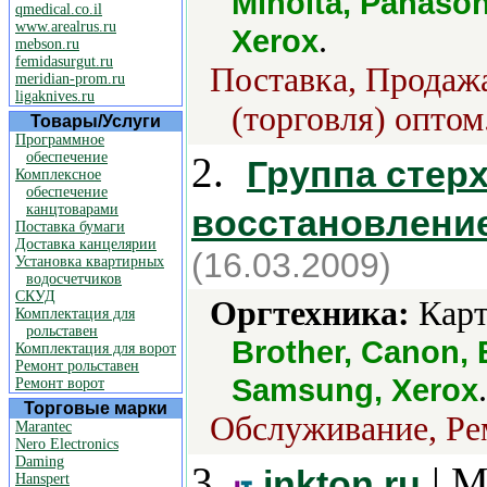
Minolta, Panason
qmedical.co.il
www.arealrus.ru
.
Xerox
mebson.ru
femidasurgut.ru
Поставка, Продажа
meridian-prom.ru
ligaknives.ru
(торговля) оптом
Товары/Услуги
Программное
обеспечение
2.
Группа стер
Комплексное
обеспечение
канцтоварами
восстановлени
Поставка бумаги
Доставка канцелярии
(16.03.2009)
Установка квартирных
водосчетчиков
СКУД
Оргтехника:
Карт
Комплектация для
рольставен
Brother, Canon, 
Комплектация для ворот
Ремонт рольставен
.
Samsung, Xerox
Ремонт ворот
Торговые марки
Обслуживание, Рем
Marantec
Nero Electronics
Daming
3.
| М
inkton.ru
Hanspert