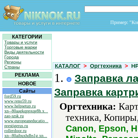
Пример: "К
КАТЕГОРИИ
Товары и услуги
Торговые марки
Виды деятельности
Города
Регионы
КАТАЛОГ
>
Оргтехника
>
HP 
Страны
1.
РЕКЛАМА
Заправка л
НОВОЕ
Заправка карт
Сайты
ford59.ru
www.reno59.ru
Оргтехника:
Карт
www.helpsetup.ru
xn--80aagkqppxqe8h.x...
техника, Копиры
zao-szsk.ru
www.europeaneducatio...
Canon, Epson, HP
prestigerus.ru
rollerdoor.ru
xn--80aibuxhdbs1g.xn...