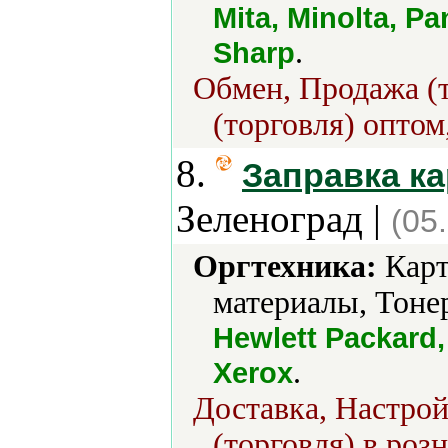
Mita, Minolta, P
.
Sharp
Обмен, Продажа (т
(торговля) оптом
8.
Заправка к
Зеленоград |
(05
Оргтехника:
Карт
материалы, Тоне
Hewlett Packard
.
Xerox
Доставка, Настрой
(торговля) в роз