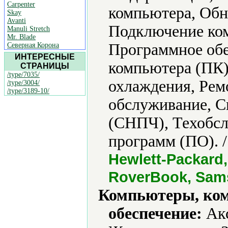
Carpenter
компьютера, Обн
Skay
Avanti
Подключение ко
Manuli Stretch
Mr. Blade
Программное обе
Северная Корона
ИНТЕРЕСНЫЕ
компьютера (ПК)
СТРАНИЦЫ
/type/7035/
охлаждения, Рем
/type/3004/
/type/3189-10/
обслуживание, С
(СНПЧ), Техобсл
программ (ПО). 
Hewlett-Packard, 
RoverBook, Sams
Компьютеры, ко
обеспечение:
Акс