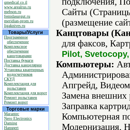
подключения, По
qmedical.co.il
www.arealrus.ru
Сайты (Страницы
mebson.ru
femidasurgut.ru
(размещение сайт
meridian-prom.ru
ligaknives.ru
Канцтовары (Кан
Товары/Услуги
Программное
для факсов, Карт
обеспечение
Комплексное
обеспечение
Pilot, Svetocopy
канцтоварами
Поставка бумаги
Компьютеры:
Авт
Доставка канцелярии
Установка квартирных
Администрирова
водосчетчиков
СКУД
Апгрейд, Видеом
Комплектация для
рольставен
Замена внешних 
Комплектация для ворот
Ремонт рольставен
Ремонт ворот
Заправка картри
Торговые марки
Компьютерная по
Marantec
Nero Electronics
Daming
Модернизация, Н
Hanspert