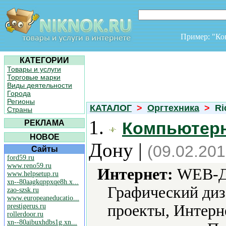
Пример: "К
КАТЕГОРИИ
Товары и услуги
Торговые марки
Виды деятельности
Города
Регионы
КАТАЛОГ
>
Оргтехника
>
Ri
Страны
1.
РЕКЛАМА
Компьютер
НОВОЕ
Дону |
(09.02.201
Сайты
ford59.ru
www.reno59.ru
Интернет:
WEB-Ди
www.helpsetup.ru
xn--80aagkqppxqe8h.x...
Графический диз
zao-szsk.ru
www.europeaneducatio...
проекты, Интерн
prestigerus.ru
rollerdoor.ru
xn--80aibuxhdbs1g.xn...