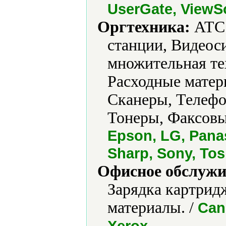
UserGate, ViewS
Оргтехника:
АТС 
станции, Видеос
множительная те
Расходные матер
Сканеры, Телефо
Тонеры, Факсовы
Epson, LG, Pana
Sharp, Sony, Tos
Офисное обслужи
Зарядка картрид
материалы. /
Can
.
Xerox