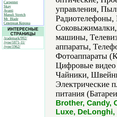
Carpenter
Skay
управления, Пыл
Avanti
Manuli Stretch
Радиотелефоны, 
Mr. Blade
Северная Корона
Соковыжималки,
ИНТЕРЕСНЫЕ
СТРАНИЦЫ
машины, Телевиз
/trademark/992/
/type/1871-11/
аппараты, Телеф
/type/1962/
Фотоаппараты (К
Цифровые видео
Чайники, Швейн
Электрические п
питания (Батареи
Brother, Candy, 
Luxe, DeLonghi, D