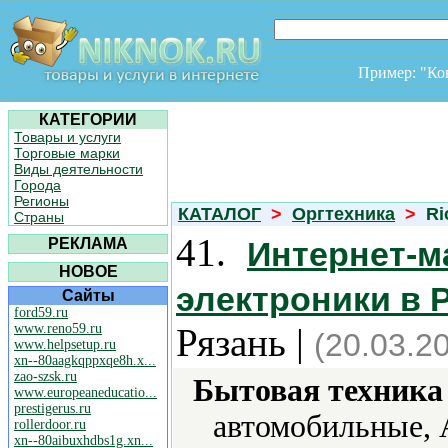
Пример: "К
КАТЕГОРИИ
Товары и услуги
Торговые марки
Виды деятельности
Города
Регионы
КАТАЛОГ
>
Оргтехника
>
Ri
Страны
41.
РЕКЛАМА
Интернет-м
НОВОЕ
электроники в 
Сайты
ford59.ru
www.reno59.ru
Рязань |
(20.03.2
www.helpsetup.ru
xn--80aagkqppxqe8h.x...
zao-szsk.ru
Бытовая техника 
www.europeaneducatio...
prestigerus.ru
автомобильные, 
rollerdoor.ru
xn--80aibuxhdbs1g.xn...