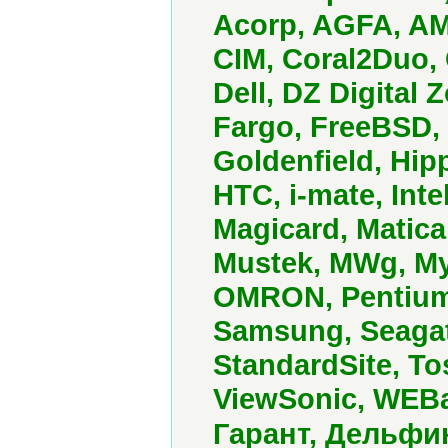
Acorp, AGFA, AM
CIM, Coral2Duo,
Dell, DZ Digital 
Fargo, FreeBSD,
Goldenfield, Hip
HTC, i-mate, Inte
Magicard, Matica
Mustek, MWg, My
OMRON, Pentium
Samsung, Seagat
StandardSite, To
ViewSonic, WEBa
Гарант, Дельфи