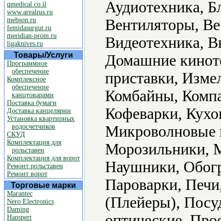
Аудиотехника, Б
qmedical.co.il
www.arealrus.ru
mebson.ru
Вентиляторы, Ве
femidasurgut.ru
meridian-prom.ru
Видеотехника, В
ligaknives.ru
Товары/Услуги
Домашние кинот
Программное
обеспечение
приставки, Изме
Комплексное
обеспечение
Комбайны, Компа
канцтоварами
Поставка бумаги
Кофеварки, Кух
Доставка канцелярии
Установка квартирных
водосчетчиков
Микроволновые 
СКУД
Комплектация для
Морозильники, 
рольставен
Комплектация для ворот
Наушники, Обогр
Ремонт рольставен
Ремонт ворот
Пароварки, Печи
Торговые марки
Marantec
(Плейеры), Пос
Nero Electronics
Daming
оптические, Про
Hanspert