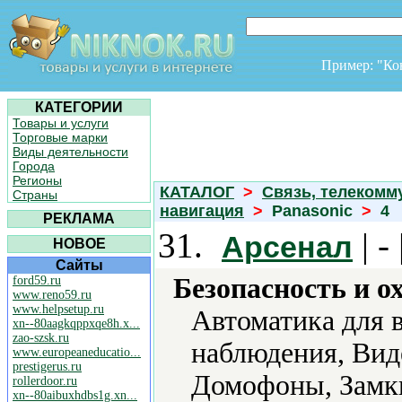
Пример: "К
КАТЕГОРИИ
Товары и услуги
Торговые марки
Виды деятельности
Города
Регионы
КАТАЛОГ
>
Связь, телекомм
Страны
навигация
>
Panasonic
>
4
РЕКЛАМА
31.
| -
Арсенал
НОВОЕ
Сайты
Безопасность и о
ford59.ru
www.reno59.ru
www.helpsetup.ru
Автоматика для 
xn--80aagkqppxqe8h.x...
zao-szsk.ru
наблюдения, Ви
www.europeaneducatio...
prestigerus.ru
Домофоны, Замк
rollerdoor.ru
xn--80aibuxhdbs1g.xn...