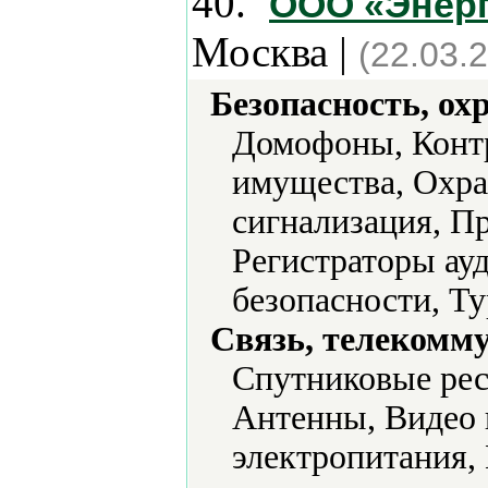
40.
ООО «Энерг
Москва |
(22.03.
Безопасность, ох
Домофоны, Контр
имущества, Охра
сигнализация, П
Регистраторы а
безопасности, Т
Связь, телекомм
Cпутниковые рес
Антенны, Видео 
электропитания,