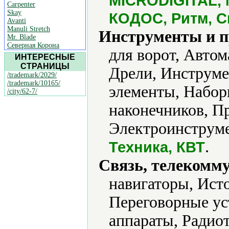
MICRODIGITAL, N
Carpenter
Skay
КОДОС, Ритм, С
Avanti
Manuli Stretch
Инструменты и 
Mr. Blade
Северная Корона
для ворот, Авто
ИНТЕРЕСНЫЕ
СТРАНИЦЫ
Дрели, Инструме
/trademark/2029/
/trademark/10165/
элементы, Набор
/city/62-7/
наконечников, П
Электроинструме
.
Техника, КВТ
Связь, телекомм
навигаторы, Ист
Переговорные ус
аппараты, Радио