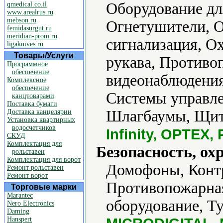
Оборудование дл
qmedical.co.il
www.arealrus.ru
mebson.ru
Огнетушители, 
femidasurgut.ru
meridian-prom.ru
сигнализация, О
ligaknives.ru
Товары/Услуги
рукава, Противо
Программное
обеспечение
видеонаблюдения
Комплексное
обеспечение
Системы управле
канцтоварами
Поставка бумаги
Шлагбаумы, Щиты
Доставка канцелярии
Установка квартирных
водосчетчиков
Infinity, OPTEX,
СКУД
Комплектация для
Безопасность, ох
рольставен
Комплектация для ворот
Домофоны, Контр
Ремонт рольставен
Ремонт ворот
Противопожарная
Торговые марки
Marantec
оборудование, Т
Nero Electronics
Daming
Hanspert