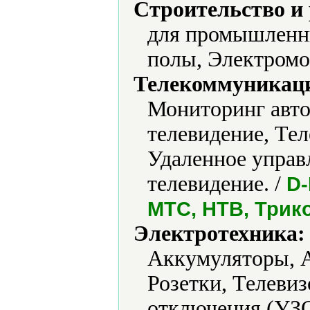
Строительство и
для промышленны
полы, Электромо
Телекоммуникаци
Мониторинг авто
телевидение, Те
Удаленное управ
телевидение. /
D-
МТС, НТВ, Трик
Электротехника:
Аккумуляторы, А
Розетки, Телеви
отключения (УЗО