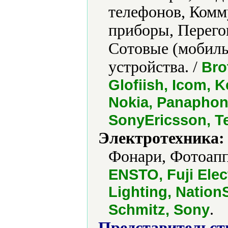
телефонов, Ком
приборы, Перего
Сотовые (мобил
устройства. /
Bro
Glofiish, Icom, 
Nokia, Panaphon
SonyEricsson, Tel
Электротехника:
Фонари, Фотоап
ENSTO, Fuji Elec
Lighting, Natio
.
Schmitz, Sony
Представительст