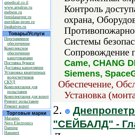
qmedical.co.il
Контроль доступ
www.arealrus.ru
mebson.ru
охрана, Оборудов
femidasurgut.ru
meridian-prom.ru
ligaknives.ru
Противопожарное
Товары/Услуги
Системы безопас
Программное
обеспечение
Комплексное
Сопровождение г
обеспечение
канцтоварами
Came, CHANG DE
Поставка бумаги
Доставка канцелярии
Siemens, Space
Установка квартирных
водосчетчиков
Обеспечение, Обс
СКУД
Комплектация для
рольставен
Установка (монт
Комплектация для ворот
Ремонт рольставен
2.
Ремонт ворот
Днепропетр
Торговые марки
Marantec
"СЕЙБАЛД" - Гл
Nero Electronics
Daming
Hanspert