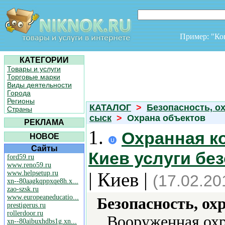
Пример: "К
КАТЕГОРИИ
Товары и услуги
Торговые марки
Виды деятельности
Города
Регионы
КАТАЛОГ
>
Безопасность, ох
Страны
сыск
>
Охрана объектов
РЕКЛАМА
1.
Охранная к
НОВОЕ
Сайты
Киев услуги бе
ford59.ru
www.reno59.ru
| Киев |
www.helpsetup.ru
(17.02.20
xn--80aagkqppxqe8h.x...
zao-szsk.ru
www.europeaneducatio...
Безопасность, ох
prestigerus.ru
rollerdoor.ru
Вооруженная охр
xn--80aibuxhdbs1g.xn...