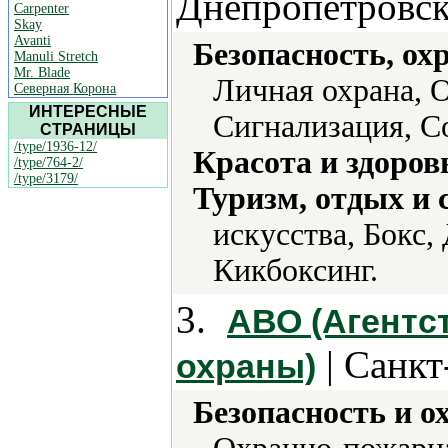
Днепропетровск
Carpenter
Skay
Avanti
Безопасность, ох
Manuli Stretch
Mr. Blade
Личная охрана, 
Северная Корона
ИНТЕРЕСНЫЕ
Сигнализация, С
СТРАНИЦЫ
/type/1936-12/
Красота и здоров
/type/764-2/
/type/3179/
Туризм, отдых и 
искусства, Бокс,
Кикбоксинг.
3.
АВО (Агентс
| Санкт
охраны)
Безопасность и о