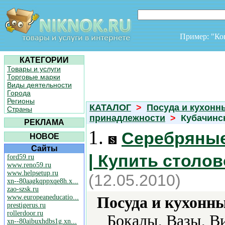
Пример: "К
КАТЕГОРИИ
Товары и услуги
Торговые марки
Виды деятельности
Города
Регионы
КАТАЛОГ
>
Посуда и кухонн
Страны
принадлежности
>
Кубачинск
РЕКЛАМА
1.
Серебряные
НОВОЕ
Сайты
| Купить столов
ford59.ru
www.reno59.ru
www.helpsetup.ru
(12.05.2010)
xn--80aagkqppxqe8h.x...
zao-szsk.ru
www.europeaneducatio...
Посуда и кухонн
prestigerus.ru
rollerdoor.ru
Бокалы, Вазы, В
xn--80aibuxhdbs1g.xn...