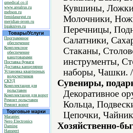
qmedical.co.il
Кувшины, Ложки,
www.arealrus.ru
mebson.ru
Молочники, Нож
femidasurgut.ru
meridian-prom.ru
ligaknives.ru
Перечницы, Подн
Товары/Услуги
Салатники, Саха
Программное
обеспечение
Комплексное
Стаканы, Столов
обеспечение
канцтоварами
инструменты, Ст
Поставка бумаги
Доставка канцелярии
наборы, Чашки. 
Установка квартирных
водосчетчиков
Сувениры, подар
СКУД
Комплектация для
рольставен
Декоративное ор
Комплектация для ворот
Ремонт рольставен
Кольца, Подвеск
Ремонт ворот
Торговые марки
Цепочки, Чайник
Marantec
Nero Electronics
Хозяйственно-бы
Daming
Hanspert