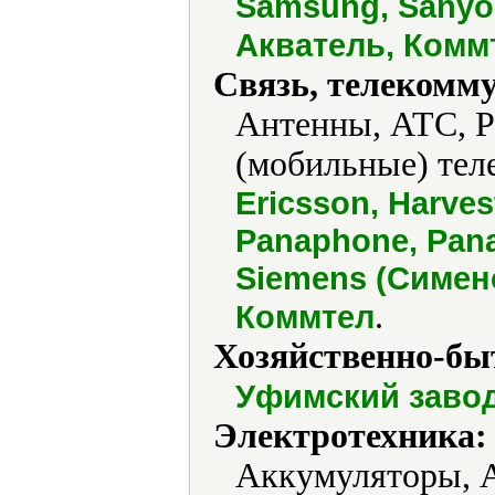
Samsung, Sanyo, 
Акватель, Коммт
Связь, телекомм
Антенны, АТС, 
(мобильные) тел
Ericsson, Harves
Panaphone, Pana
Siemens (Сименс)
.
Коммтел
Хозяйственно-бы
Уфимский завод
Электротехника:
Аккумуляторы, А