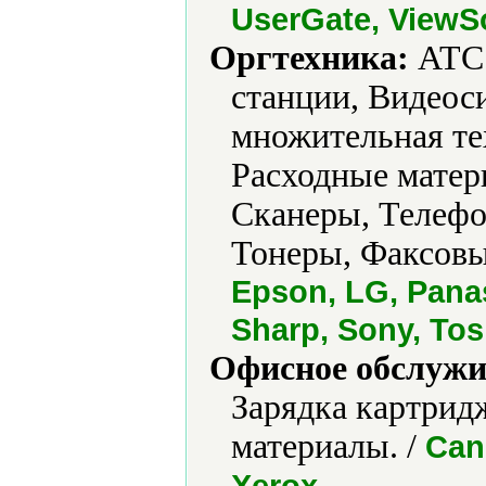
UserGate, ViewS
Оргтехника:
АТС 
станции, Видеос
множительная те
Расходные матер
Сканеры, Телефо
Тонеры, Факсовы
Epson, LG, Pana
Sharp, Sony, Tos
Офисное обслужи
Зарядка картрид
материалы. /
Can
.
Xerox