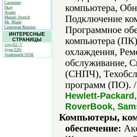
Carpenter
компьютера, Обн
Skay
Avanti
Подключение ко
Manuli Stretch
Mr. Blade
Программное обе
Северная Корона
ИНТЕРЕСНЫЕ
компьютера (ПК)
СТРАНИЦЫ
/city/62-7/
охлаждения, Рем
/type/226/
/trademark/1034/
обслуживание, С
(СНПЧ), Техобсл
программ (ПО). 
Hewlett-Packard, 
RoverBook, Sams
Компьютеры, ко
обеспечение:
Акс