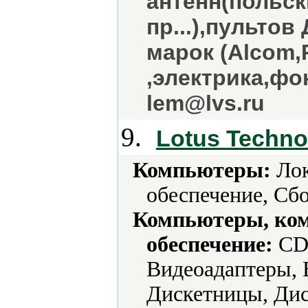
антенн(польс
пр...),пульто
марок (Alcom,
,электрика,фон
lem@lvs.ru
9.
Lotus Techno
Компьютеры:
Лок
обеспечение, Сбо
Компьютеры, ко
обеспечение:
CD-
Видеоадаптеры, 
Дискетницы, Дис