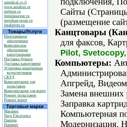
подключения, По
qmedical.co.il
www.arealrus.ru
Сайты (Страницы
mebson.ru
femidasurgut.ru
(размещение сайт
meridian-prom.ru
ligaknives.ru
Канцтовары (Кан
Товары/Услуги
Программное
для факсов, Карт
обеспечение
Комплексное
обеспечение
Pilot, Svetocopy
канцтоварами
Поставка бумаги
Компьютеры:
Авт
Доставка канцелярии
Установка квартирных
Администрирова
водосчетчиков
СКУД
Апгрейд, Видеом
Комплектация для
рольставен
Замена внешних 
Комплектация для ворот
Ремонт рольставен
Ремонт ворот
Заправка картри
Торговые марки
Компьютерная по
Marantec
Nero Electronics
Daming
Модернизация, Н
Hanspert