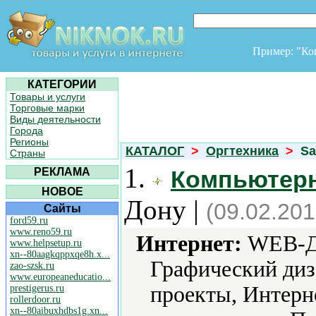
Пример: "К
КАТЕГОРИИ
Товары и услуги
Торговые марки
Виды деятельности
Города
Регионы
КАТАЛОГ
>
Оргтехника
>
Sa
Страны
1.
РЕКЛАМА
Компьютер
НОВОЕ
Дону |
(09.02.201
Сайты
ford59.ru
www.reno59.ru
Интернет:
WEB-Ди
www.helpsetup.ru
xn--80aagkqppxqe8h.x...
Графический диз
zao-szsk.ru
www.europeaneducatio...
проекты, Интерн
prestigerus.ru
rollerdoor.ru
xn--80aibuxhdbs1g.xn...